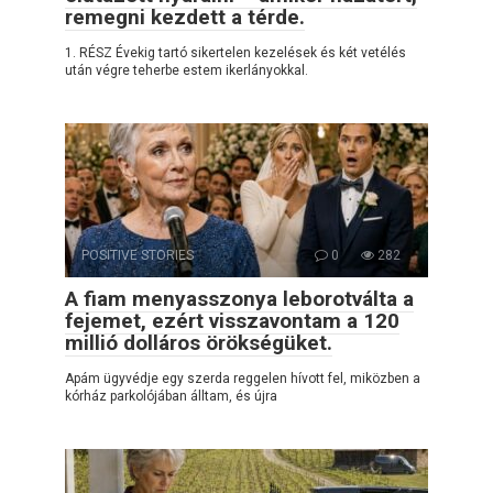
remegni kezdett a térde.
1. RÉSZ Évekig tartó sikertelen kezelések és két vetélés
után végre teherbe estem ikerlányokkal.
POSITIVE STORIES
0
282
A fiam menyasszonya leborotválta a
fejemet, ezért visszavontam a 120
millió dolláros örökségüket.
Apám ügyvédje egy szerda reggelen hívott fel, miközben a
kórház parkolójában álltam, és újra