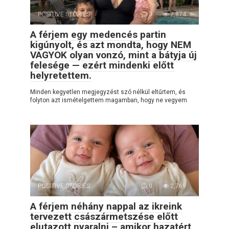
POSITIVE STORIES
0
2,874
A férjem egy medencés partin
kigúnyolt, és azt mondta, hogy NEM
VAGYOK olyan vonzó, mint a bátyja új
felesége — ezért mindenki előtt
helyretettem.
Minden kegyetlen megjegyzést szó nélkül eltűrtem, és
folyton azt ismételgettem magamban, hogy ne vegyem
POSITIVE STORIES
0
2,769
A férjem néhány nappal az ikreink
tervezett császármetszése előtt
elutazott nyaralni – amikor hazatért,