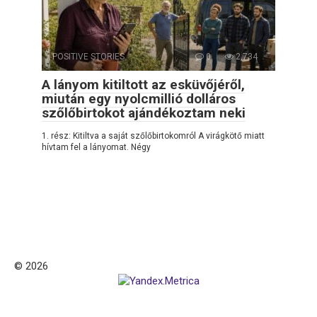
POSITIVE STORIES
0
2,734
A lányom kitiltott az esküvőjéről,
miután egy nyolcmillió dolláros
szőlőbirtokot ajándékoztam neki
1. rész: Kitiltva a saját szőlőbirtokomról A virágkötő miatt
hívtam fel a lányomat. Négy
© 2026