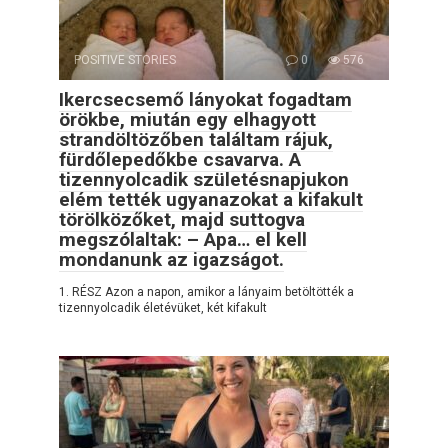
POSITIVE STORIES
0
576
Ikercsecsemő lányokat fogadtam
örökbe, miután egy elhagyott
strandöltözőben találtam rájuk,
fürdőlepedőkbe csavarva. A
tizennyolcadik születésnapjukon
elém tették ugyanazokat a kifakult
törölközőket, majd suttogva
megszólaltak: – Apa… el kell
mondanunk az igazságot.
1. RÉSZ Azon a napon, amikor a lányaim betöltötték a
tizennyolcadik életévüket, két kifakult