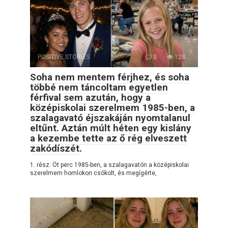
POSITIVE STORIES
0
128
Soha nem mentem férjhez, és soha
többé nem táncoltam egyetlen
férfival sem azután, hogy a
középiskolai szerelmem 1985-ben, a
szalagavató éjszakáján nyomtalanul
eltűnt. Aztán múlt héten egy kislány
a kezembe tette az ő rég elveszett
zakódíszét.
1. rész: Öt perc 1985-ben, a szalagavatón a középiskolai
szerelmem homlokon csókolt, és megígérte,