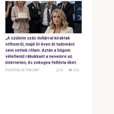
„A szüleim száz dollárral kiraktak
otthonról, majd öt éven át tudomást
sem vettek rólam. Aztán a húgom
véletlenül rábukkant a nevemre az
interneten, és zokogva felhívta őket.
POSITIVE OF THE DAY
0
132