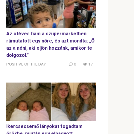
Az ötéves fiam a szupermarketben
rámutatott egy nőre, és azt mondta: „Ő
az a néni, aki eljön hozzánk, amikor te
dolgozol.”
POSITIVE OF THE DAY
0
17
Ikercsecsemő lányokat fogadtam
örökbe, miután egy elhagyott