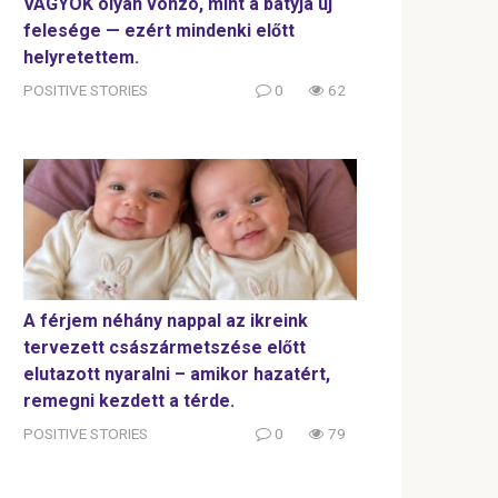
VAGYOK olyan vonzó, mint a bátyja új
felesége — ezért mindenki előtt
helyretettem.
POSITIVE STORIES
0
62
A férjem néhány nappal az ikreink
tervezett császármetszése előtt
elutazott nyaralni – amikor hazatért,
remegni kezdett a térde.
POSITIVE STORIES
0
79