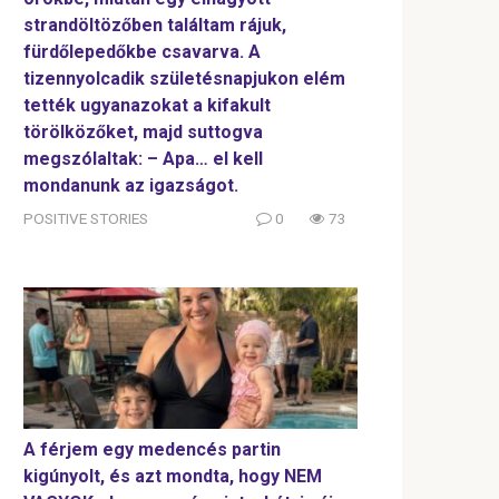
strandöltözőben találtam rájuk,
fürdőlepedőkbe csavarva. A
tizennyolcadik születésnapjukon elém
tették ugyanazokat a kifakult
törölközőket, majd suttogva
megszólaltak: – Apa… el kell
mondanunk az igazságot.
POSITIVE STORIES
0
73
A férjem egy medencés partin
kigúnyolt, és azt mondta, hogy NEM