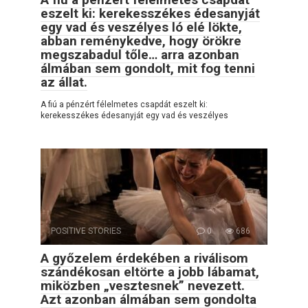
eszelt ki: kerekesszékes édesanyját
egy vad és veszélyes ló elé lökte,
abban reménykedve, hogy örökre
megszabadul tőle… arra azonban
álmában sem gondolt, mit fog tenni
az állat.
A fiú a pénzért félelmetes csapdát eszelt ki:
kerekesszékes édesanyját egy vad és veszélyes
POSITIVE STORIES
0
686
A győzelem érdekében a riválisom
szándékosan eltörte a jobb lábamat,
miközben „vesztesnek” nevezett.
Azt azonban álmában sem gondolta