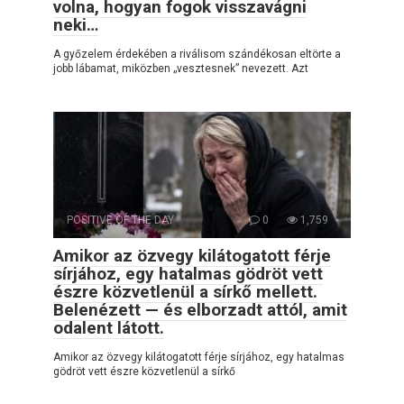
volna, hogyan fogok visszavágni
neki…
A győzelem érdekében a riválisom szándékosan eltörte a
jobb lábamat, miközben „vesztesnek” nevezett. Azt
POSITIVE OF THE DAY
0
1,759
Amikor az özvegy kilátogatott férje
sírjához, egy hatalmas gödröt vett
észre közvetlenül a sírkő mellett.
Belenézett — és elborzadt attól, amit
odalent látott.
Amikor az özvegy kilátogatott férje sírjához, egy hatalmas
gödröt vett észre közvetlenül a sírkő