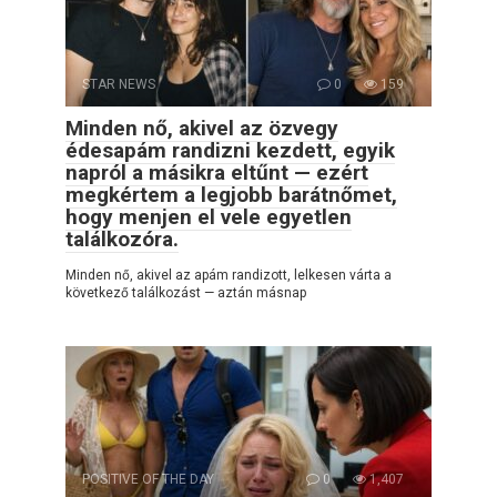
STAR NEWS
0
159
Minden nő, akivel az özvegy
édesapám randizni kezdett, egyik
napról a másikra eltűnt — ezért
megkértem a legjobb barátnőmet,
hogy menjen el vele egyetlen
találkozóra.
Minden nő, akivel az apám randizott, lelkesen várta a
következő találkozást — aztán másnap
POSITIVE OF THE DAY
0
1,407