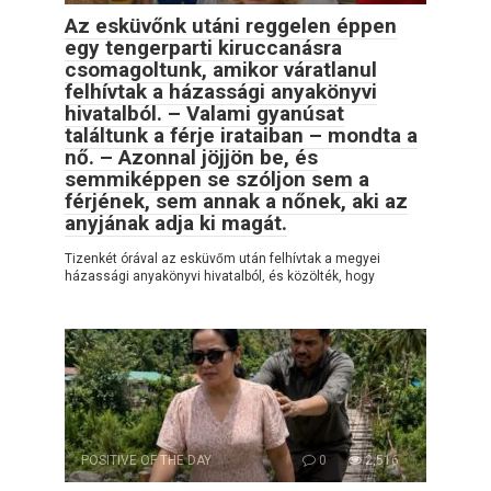
Az esküvőnk utáni reggelen éppen
egy tengerparti kiruccanásra
csomagoltunk, amikor váratlanul
felhívtak a házassági anyakönyvi
hivatalból. – Valami gyanúsat
találtunk a férje irataiban – mondta a
nő. – Azonnal jöjjön be, és
semmiképpen se szóljon sem a
férjének, sem annak a nőnek, aki az
anyjának adja ki magát.
Tizenkét órával az esküvőm után felhívtak a megyei
házassági anyakönyvi hivatalból, és közölték, hogy
POSITIVE OF THE DAY
0
2,516