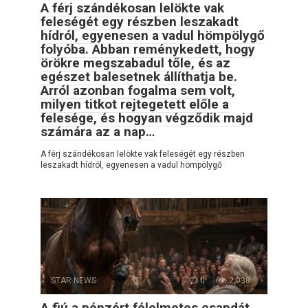
A férj szándékosan lelökte vak
feleségét egy részben leszakadt
hídról, egyenesen a vadul hömpölygő
folyóba. Abban reménykedett, hogy
örökre megszabadul tőle, és az
egészet balesetnek állíthatja be.
Arról azonban fogalma sem volt,
milyen titkot rejtegetett előle a
felesége, és hogyan végződik majd
számára az a nap…
A férj szándékosan lelökte vak feleségét egy részben
leszakadt hídról, egyenesen a vadul hömpölygő
STAR NEWS
0
2,038
A fiú a pénzért félelmetes csapdát