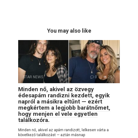
You may also like
STAR NEWS
0
25
Minden nő, akivel az özvegy
édesapám randizni kezdett, egyik
napról a másikra eltűnt — ezért
megkértem a legjobb barátnőmet,
hogy menjen el vele egyetlen
találkozóra.
Minden nő, akivel az apám randizott, lelkesen várta a
következő találkozást — aztán másnap