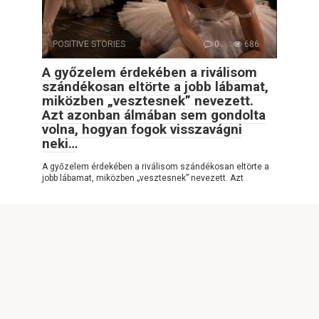
POSITIVE STORIES
0
686
A győzelem érdekében a riválisom
szándékosan eltörte a jobb lábamat,
miközben „vesztesnek” nevezett.
Azt azonban álmában sem gondolta
volna, hogyan fogok visszavágni
neki…
A győzelem érdekében a riválisom szándékosan eltörte a
jobb lábamat, miközben „vesztesnek” nevezett. Azt
POSITIVE OF THE DAY
0
1,759