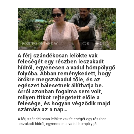
POSITIVE OF THE DAY
0
2,516
A férj szándékosan lelökte vak
feleségét egy részben leszakadt
hídról, egyenesen a vadul hömpölygő
folyóba. Abban reménykedett, hogy
örökre megszabadul tőle, és az
egészet balesetnek állíthatja be.
Arról azonban fogalma sem volt,
milyen titkot rejtegetett előle a
felesége, és hogyan végződik majd
számára az a nap…
A férj szándékosan lelökte vak feleségét egy részben
leszakadt hídról, egyenesen a vadul hömpölygő