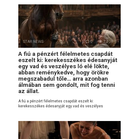
STAR NEWS
0
2,038
A fiú a pénzért félelmetes csapdát
eszelt ki: kerekesszékes édesanyját
egy vad és veszélyes ló elé lökte,
abban reménykedve, hogy örökre
megszabadul tőle… arra azonban
álmában sem gondolt, mit fog tenni
az állat.
A fiú a pénzért félelmetes csapdát eszelt ki:
kerekesszékes édesanyját egy vad és veszélyes