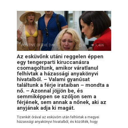
POSITIVE OF THE DAY
0
1,406
Az esküvőnk utáni reggelen éppen
egy tengerparti kiruccanásra
csomagoltunk, amikor váratlanul
felhívtak a házassági anyakönyvi
hivatalból. – Valami gyanúsat
találtunk a férje irataiban – mondta a
nő. – Azonnal jöjjön be, és
semmiképpen se szóljon sem a
férjének, sem annak a nőnek, aki az
anyjának adja ki magát.
Tizenkét órával az esküvőm után felhívtak a megyei
házassági anyakönyvi hivatalból, és közölték, hogy