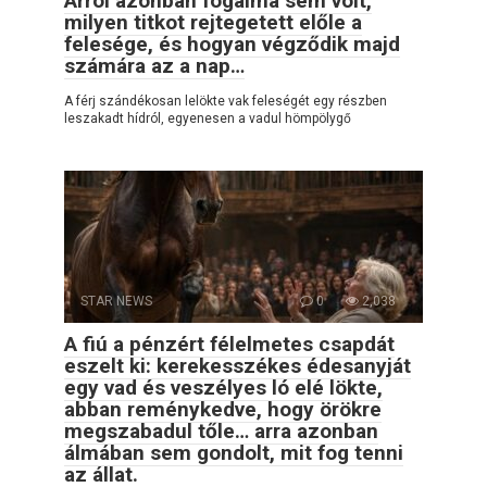
Arról azonban fogalma sem volt,
milyen titkot rejtegetett előle a
felesége, és hogyan végződik majd
számára az a nap…
A férj szándékosan lelökte vak feleségét egy részben
leszakadt hídról, egyenesen a vadul hömpölygő
STAR NEWS
0
2,038
A fiú a pénzért félelmetes csapdát
eszelt ki: kerekesszékes édesanyját
egy vad és veszélyes ló elé lökte,
abban reménykedve, hogy örökre
megszabadul tőle… arra azonban
álmában sem gondolt, mit fog tenni
az állat.