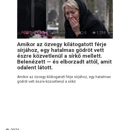
POSITIVE OF THE DAY
0
1,759
Amikor az özvegy kilátogatott férje
sírjához, egy hatalmas gödröt vett
észre közvetlenül a sírkő mellett.
Belenézett — és elborzadt attól, amit
odalent látott.
Amikor az özvegy kilátogatott férje sírjához, egy hatalmas
gödröt vett észre közvetlenül a sírkő