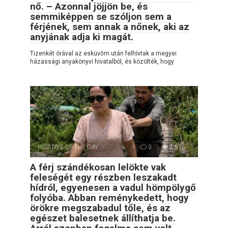
nő. – Azonnal jöjjön be, és
semmiképpen se szóljon sem a
férjének, sem annak a nőnek, aki az
anyjának adja ki magát.
Tizenkét órával az esküvőm után felhívtak a megyei
házassági anyakönyvi hivatalból, és közölték, hogy
POSITIVE OF THE DAY
0
2,516
A férj szándékosan lelökte vak
feleségét egy részben leszakadt
hídról, egyenesen a vadul hömpölygő
folyóba. Abban reménykedett, hogy
örökre megszabadul tőle, és az
egészet balesetnek állíthatja be.