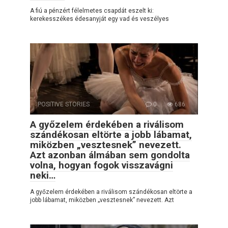
A fiú a pénzért félelmetes csapdát eszelt ki:
kerekesszékes édesanyját egy vad és veszélyes
POSITIVE STORIES
0
686
A győzelem érdekében a riválisom
szándékosan eltörte a jobb lábamat,
miközben „vesztesnek” nevezett.
Azt azonban álmában sem gondolta
volna, hogyan fogok visszavágni
neki…
A győzelem érdekében a riválisom szándékosan eltörte a
jobb lábamat, miközben „vesztesnek” nevezett. Azt