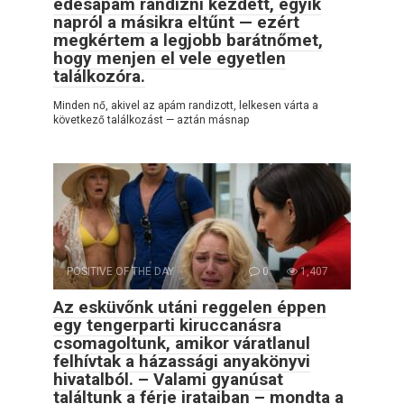
édesapám randizni kezdett, egyik
napról a másikra eltűnt — ezért
megkértem a legjobb barátnőmet,
hogy menjen el vele egyetlen
találkozóra.
Minden nő, akivel az apám randizott, lelkesen várta a
következő találkozást — aztán másnap
POSITIVE OF THE DAY
0
1,407
Az esküvőnk utáni reggelen éppen
egy tengerparti kiruccanásra
csomagoltunk, amikor váratlanul
felhívtak a házassági anyakönyvi
hivatalból. – Valami gyanúsat
találtunk a férje irataiban – mondta a