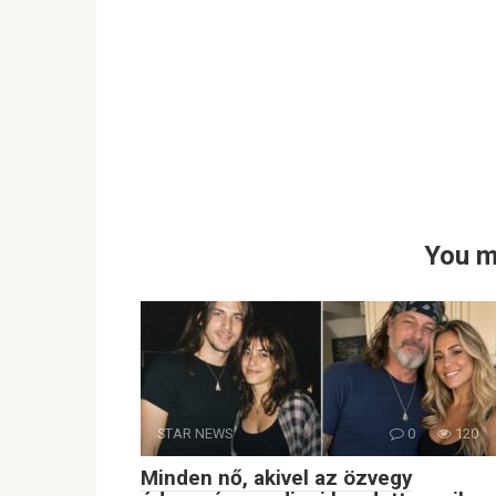
You m
STAR NEWS
0
120
Minden nő, akivel az özvegy