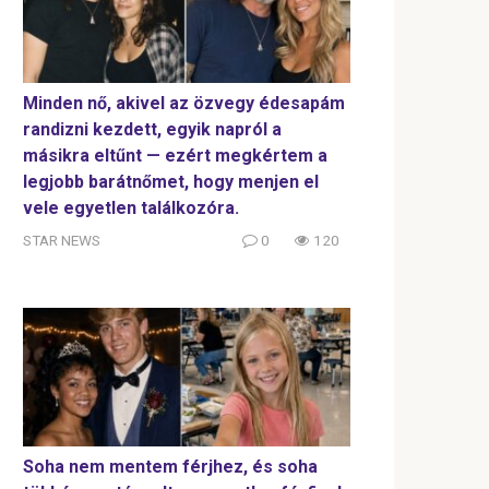
Minden nő, akivel az özvegy édesapám
randizni kezdett, egyik napról a
másikra eltűnt — ezért megkértem a
legjobb barátnőmet, hogy menjen el
vele egyetlen találkozóra.
STAR NEWS
0
120
Soha nem mentem férjhez, és soha