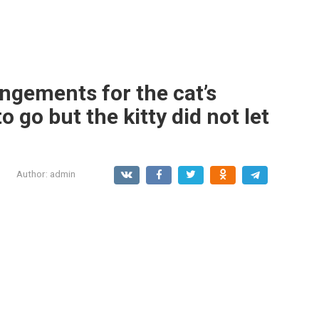
ngements for the cat’s
 go but the kitty did not let
Author:
admin