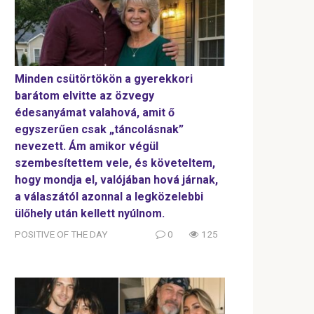
Minden csütörtökön a gyerekkori
barátom elvitte az özvegy
édesanyámat valahová, amit ő
egyszerűen csak „táncolásnak”
nevezett. Ám amikor végül
szembesítettem vele, és követeltem,
hogy mondja el, valójában hová járnak,
a válaszától azonnal a legközelebbi
ülőhely után kellett nyúlnom.
POSITIVE OF THE DAY
0
125