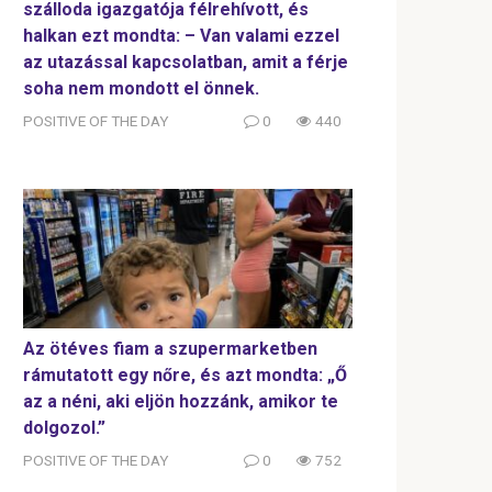
szálloda igazgatója félrehívott, és
halkan ezt mondta: – Van valami ezzel
az utazással kapcsolatban, amit a férje
soha nem mondott el önnek.
POSITIVE OF THE DAY
0
440
Az ötéves fiam a szupermarketben
rámutatott egy nőre, és azt mondta: „Ő
az a néni, aki eljön hozzánk, amikor te
dolgozol.”
POSITIVE OF THE DAY
0
752