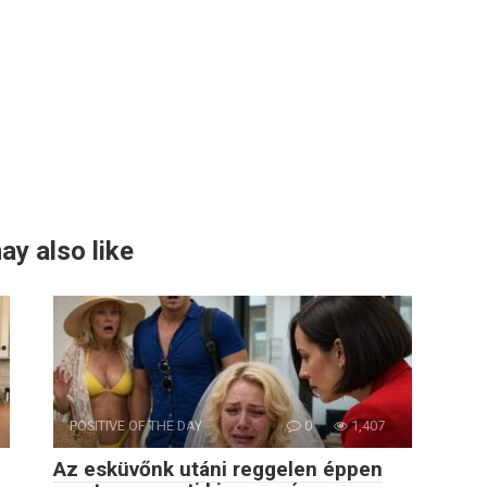
ay also like
POSITIVE OF THE DAY
0
1,407
Az esküvőnk utáni reggelen éppen