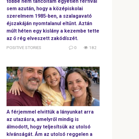
többé nem táncoltam egyetlen férfival
sem azután, hogy a középiskolai
szerelmem 1985-ben, a szalagavató
éjszakáján nyomtalanul eltűnt. Aztán
múlt héten egy kislány a kezembe tette
az ő rég elveszett zakódíszét.
POSITIVE STORIES
0
182
A férjemmel elvittük a lányunkat arra
az utazásra, amelyről mindig is
álmodott, hogy teljesítsük az utolsó
kívánságát. Ám az utolsó reggelen a