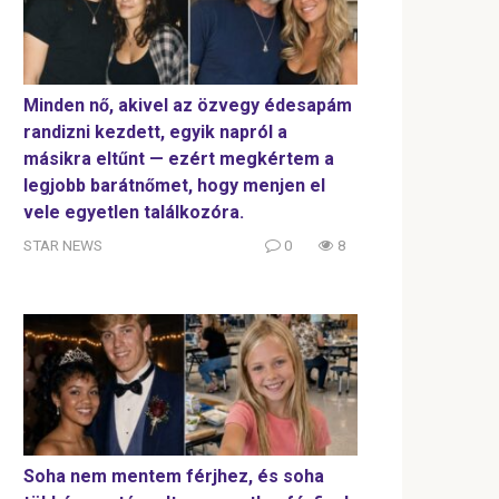
Minden nő, akivel az özvegy édesapám
randizni kezdett, egyik napról a
másikra eltűnt — ezért megkértem a
legjobb barátnőmet, hogy menjen el
vele egyetlen találkozóra.
STAR NEWS
0
8
Soha nem mentem férjhez, és soha