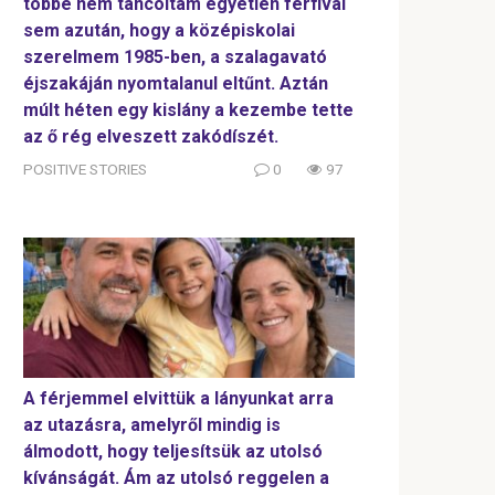
többé nem táncoltam egyetlen férfival
sem azután, hogy a középiskolai
szerelmem 1985-ben, a szalagavató
éjszakáján nyomtalanul eltűnt. Aztán
múlt héten egy kislány a kezembe tette
az ő rég elveszett zakódíszét.
POSITIVE STORIES
0
97
A férjemmel elvittük a lányunkat arra
az utazásra, amelyről mindig is
álmodott, hogy teljesítsük az utolsó
kívánságát. Ám az utolsó reggelen a