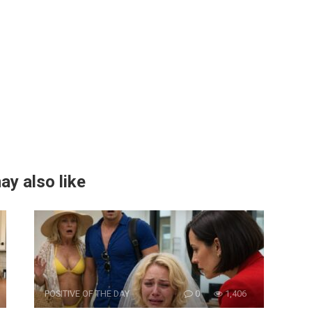
ay also like
POSITIVE OF THE DAY
0
1,406