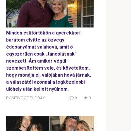
Minden csütörtökön a gyerekkori
barátom elvitte az özvegy
édesanyámat valahová, amit ő
egyszerűen csak „táncolásnak”
nevezett. Ám amikor végül
szembesítettem vele, és követeltem,
hogy mondja el, valójában hová járnak,
a válaszától azonnal a legközelebbi
ülőhely után kellett nyúlnom.
POSITIVE OF THE DAY
0
9