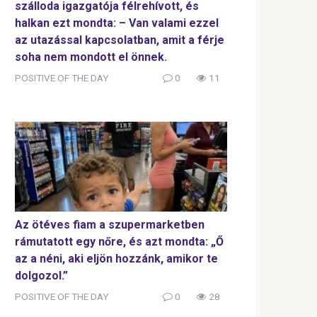
szálloda igazgatója félrehívott, és
halkan ezt mondta: – Van valami ezzel
az utazással kapcsolatban, amit a férje
soha nem mondott el önnek.
POSITIVE OF THE DAY
0
11
Az ötéves fiam a szupermarketben
rámutatott egy nőre, és azt mondta: „Ő
az a néni, aki eljön hozzánk, amikor te
dolgozol.”
POSITIVE OF THE DAY
0
28