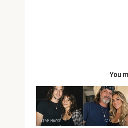
You m
STAR NEWS
0
8