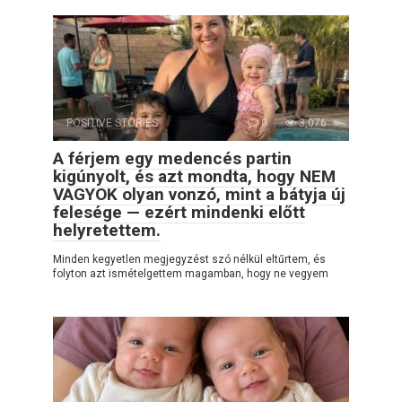
POSITIVE STORIES
0
3,076
A férjem egy medencés partin
kigúnyolt, és azt mondta, hogy NEM
VAGYOK olyan vonzó, mint a bátyja új
felesége — ezért mindenki előtt
helyretettem.
Minden kegyetlen megjegyzést szó nélkül eltűrtem, és
folyton azt ismételgettem magamban, hogy ne vegyem