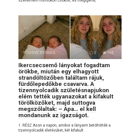
szerelmem homlokon csókolt, és megígérte,
POSITIVE STORIES
0
765
Ikercsecsemő lányokat fogadtam
örökbe, miután egy elhagyott
strandöltözőben találtam rájuk,
fürdőlepedőkbe csavarva. A
tizennyolcadik születésnapjukon
elém tették ugyanazokat a kifakult
törölközőket, majd suttogva
megszólaltak: – Apa… el kell
mondanunk az igazságot.
1. RÉSZ Azon a napon, amikor a lányaim betöltötték a
tizennyolcadik életévüket, két kifakult