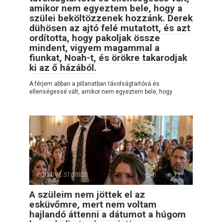
amikor nem egyeztem bele, hogy a
szülei beköltözzenek hozzánk. Derek
dühösen az ajtó felé mutatott, és azt
ordította, hogy pakoljak össze
mindent, vigyem magammal a
fiunkat, Noah-t, és örökre takarodjak
ki az ő házából.
A férjem abban a pillanatban távolságtartóvá és
ellenségessé vált, amikor nem egyeztem bele, hogy
POSITIVE STORIES
0
12
A szüleim nem jöttek el az
esküvőmre, mert nem voltam
hajlandó áttenni a dátumot a húgom