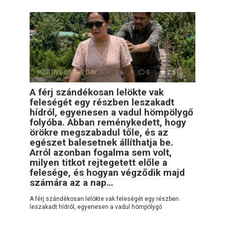
POSITIVE OF THE DAY
0
2,516
A férj szándékosan lelökte vak
feleségét egy részben leszakadt
hídról, egyenesen a vadul hömpölygő
folyóba. Abban reménykedett, hogy
örökre megszabadul tőle, és az
egészet balesetnek állíthatja be.
Arról azonban fogalma sem volt,
milyen titkot rejtegetett előle a
felesége, és hogyan végződik majd
számára az a nap…
A férj szándékosan lelökte vak feleségét egy részben
leszakadt hídról, egyenesen a vadul hömpölygő