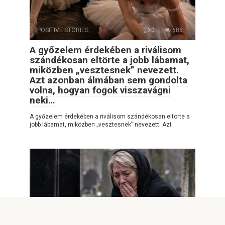
POSITIVE STORIES
0
686
A győzelem érdekében a riválisom
szándékosan eltörte a jobb lábamat,
miközben „vesztesnek” nevezett.
Azt azonban álmában sem gondolta
volna, hogyan fogok visszavágni
neki…
A győzelem érdekében a riválisom szándékosan eltörte a
jobb lábamat, miközben „vesztesnek” nevezett. Azt
POSITIVE OF THE DAY
0
1,759