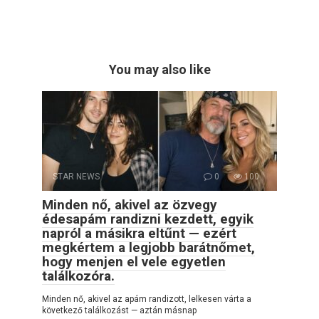
You may also like
STAR NEWS
0
100
Minden nő, akivel az özvegy
édesapám randizni kezdett, egyik
napról a másikra eltűnt — ezért
megkértem a legjobb barátnőmet,
hogy menjen el vele egyetlen
találkozóra.
Minden nő, akivel az apám randizott, lelkesen várta a
következő találkozást — aztán másnap