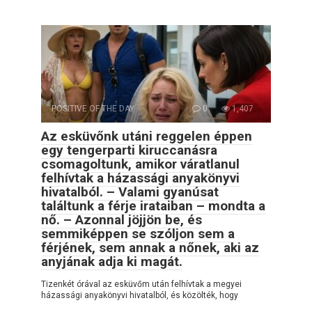
POSITIVE OF THE DAY
0
1,407
Az esküvőnk utáni reggelen éppen
egy tengerparti kiruccanásra
csomagoltunk, amikor váratlanul
felhívtak a házassági anyakönyvi
hivatalból. – Valami gyanúsat
találtunk a férje irataiban – mondta a
nő. – Azonnal jöjjön be, és
semmiképpen se szóljon sem a
férjének, sem annak a nőnek, aki az
anyjának adja ki magát.
Tizenkét órával az esküvőm után felhívtak a megyei
házassági anyakönyvi hivatalból, és közölték, hogy