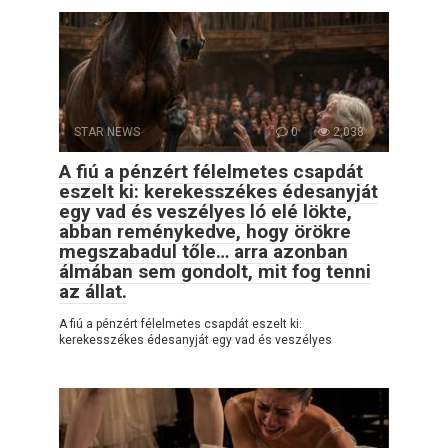
STAR NEWS
0
2,038
A fiú a pénzért félelmetes csapdát
eszelt ki: kerekesszékes édesanyját
egy vad és veszélyes ló elé lökte,
abban reménykedve, hogy örökre
megszabadul tőle… arra azonban
álmában sem gondolt, mit fog tenni
az állat.
A fiú a pénzért félelmetes csapdát eszelt ki:
kerekesszékes édesanyját egy vad és veszélyes