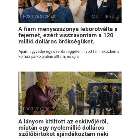
POSITIVE STORIES
0
92
A fiam menyasszonya leborotválta a
fejemet, ezért visszavontam a 120
millió dolláros örökségüket.
Apám ügyvédje egy szerda reggelen hívott fel, miközben a
kórház parkolójában álltam, és újra
POSITIVE STORIES
0
46
A lányom kitiltott az esküvőjéről,
miután egy nyolcmillió dolláros
szőlőbirtokot ajándékoztam neki