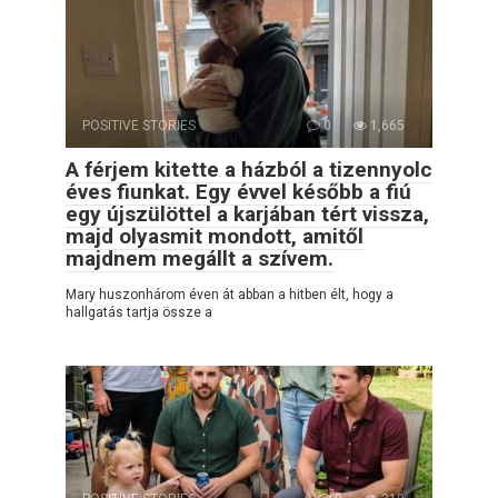
POSITIVE STORIES
0
1,665
A férjem kitette a házból a tizennyolc
éves fiunkat. Egy évvel később a fiú
egy újszülöttel a karjában tért vissza,
majd olyasmit mondott, amitől
majdnem megállt a szívem.
Mary huszonhárom éven át abban a hitben élt, hogy a
hallgatás tartja össze a