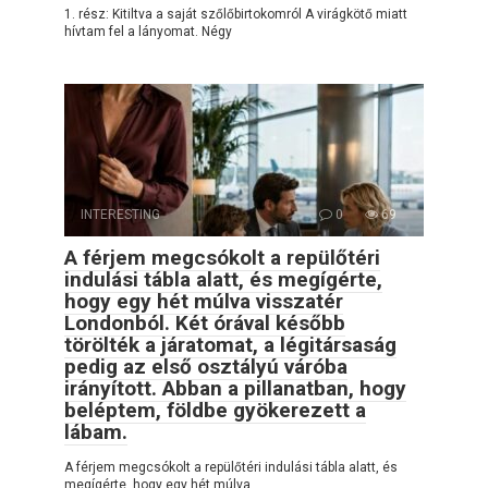
1. rész: Kitiltva a saját szőlőbirtokomról A virágkötő miatt
hívtam fel a lányomat. Négy
INTERESTING
0
69
A férjem megcsókolt a repülőtéri
indulási tábla alatt, és megígérte,
hogy egy hét múlva visszatér
Londonból. Két órával később
törölték a járatomat, a légitársaság
pedig az első osztályú váróba
irányított. Abban a pillanatban, hogy
beléptem, földbe gyökerezett a
lábam.
A férjem megcsókolt a repülőtéri indulási tábla alatt, és
megígérte, hogy egy hét múlva