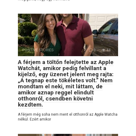
POSITIVE STORIES
0
44
A férjem a töltőn felejtette az Apple
Watchát, amikor pedig felvillant a
kijelző, egy üzenet jelent meg rajta:
„A tegnap este tökéletes volt.” Nem
mondtam el neki, mit láttam, de
amikor aznap reggel elindult
otthonról, csendben követni
kezdtem.
A férjem még soha nem ment el otthonról az Apple Watcha
nélkül. Ezért amikor