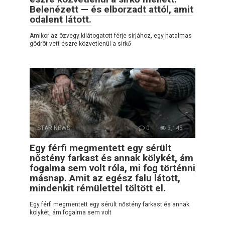
Belenézett — és elborzadt attól, amit
odalent látott.
Amikor az özvegy kilátogatott férje sírjához, egy hatalmas
gödröt vett észre közvetlenül a sírkő
STAR NEWS
0
3,145
Egy férfi megmentett egy sérült
nőstény farkast és annak kölykét, ám
fogalma sem volt róla, mi fog történni
másnap. Amit az egész falu látott,
mindenkit rémülettel töltött el.
Egy férfi megmentett egy sérült nőstény farkast és annak
kölykét, ám fogalma sem volt