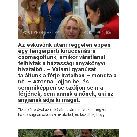
POSITIVE OF THE DAY
0
1,406
Az esküvőnk utáni reggelen éppen
egy tengerparti kiruccanásra
csomagoltunk, amikor váratlanul
felhívtak a házassági anyakönyvi
hivatalból. – Valami gyanúsat
találtunk a férje irataiban – mondta a
nő. – Azonnal jöjjön be, és
semmiképpen se szóljon sem a
férjének, sem annak a nőnek, aki az
anyjának adja ki magát.
Tizenkét órával az esküvőm után felhívtak a megyei
házassági anyakönyvi hivatalból, és közölték, hogy