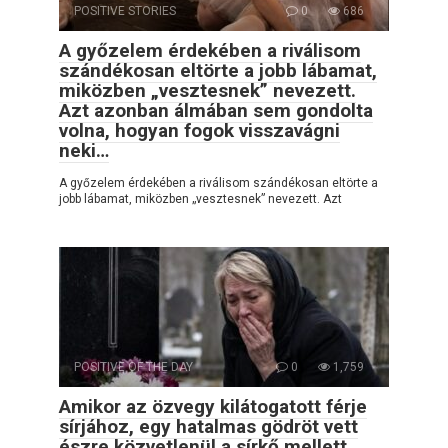
POSITIVE STORIES
0
686
A győzelem érdekében a riválisom
szándékosan eltörte a jobb lábamat,
miközben „vesztesnek” nevezett.
Azt azonban álmában sem gondolta
volna, hogyan fogok visszavágni
neki…
A győzelem érdekében a riválisom szándékosan eltörte a
jobb lábamat, miközben „vesztesnek” nevezett. Azt
POSITIVE OF THE DAY
0
1,759
Amikor az özvegy kilátogatott férje
sírjához, egy hatalmas gödröt vett
észre közvetlenül a sírkő mellett.