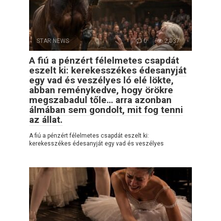
STAR NEWS
0
2,037
A fiú a pénzért félelmetes csapdát
eszelt ki: kerekesszékes édesanyját
egy vad és veszélyes ló elé lökte,
abban reménykedve, hogy örökre
megszabadul tőle… arra azonban
álmában sem gondolt, mit fog tenni
az állat.
A fiú a pénzért félelmetes csapdát eszelt ki:
kerekesszékes édesanyját egy vad és veszélyes