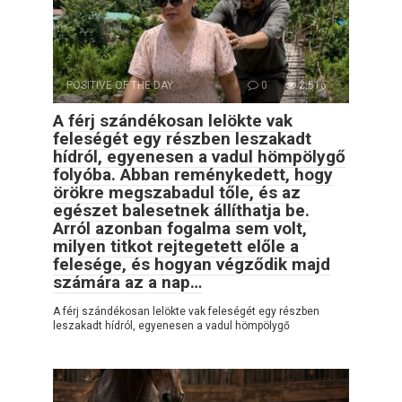
POSITIVE OF THE DAY
0
2,516
A férj szándékosan lelökte vak
feleségét egy részben leszakadt
hídról, egyenesen a vadul hömpölygő
folyóba. Abban reménykedett, hogy
örökre megszabadul tőle, és az
egészet balesetnek állíthatja be.
Arról azonban fogalma sem volt,
milyen titkot rejtegetett előle a
felesége, és hogyan végződik majd
számára az a nap…
A férj szándékosan lelökte vak feleségét egy részben
leszakadt hídról, egyenesen a vadul hömpölygő