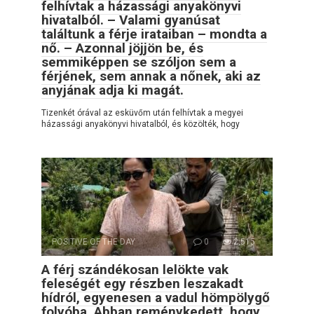
felhívtak a házassági anyakönyvi
hivatalból. – Valami gyanúsat
találtunk a férje irataiban – mondta a
nő. – Azonnal jöjjön be, és
semmiképpen se szóljon sem a
férjének, sem annak a nőnek, aki az
anyjának adja ki magát.
Tizenkét órával az esküvőm után felhívtak a megyei
házassági anyakönyvi hivatalból, és közölték, hogy
POSITIVE OF THE DAY
0
2,515
A férj szándékosan lelökte vak
feleségét egy részben leszakadt
hídról, egyenesen a vadul hömpölygő
folyóba. Abban reménykedett, hogy