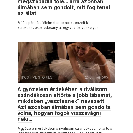
megszabadul tőle… arra azonban
álmában sem gondolt, mit fog tenni
az állat.
A fiú a pénzért félelmetes csapdát eszelt ki:
kerekesszékes édesanyját egy vad és veszélyes
POSITIVE STORIES
0
685
A győzelem érdekében a riválisom
szándékosan eltörte a jobb lábamat,
miközben „vesztesnek” nevezett.
Azt azonban álmában sem gondolta
volna, hogyan fogok visszavágni
neki…
A győzelem érdekében a riválisom szándékosan eltörte a