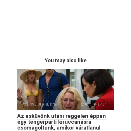
You may also like
POSITIVE OF THE DAY
0
1,404
Az esküvőnk utáni reggelen éppen
egy tengerparti kiruccanásra
csomagoltunk, amikor váratlanul