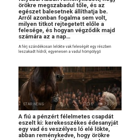
örökre megszabadul tőle, és az
egészet balesetnek állíthatja be.
Arról azonban fogalma sem volt,
milyen titkot rejtegetett előle a
felesége, és hogyan végződik majd
számára az a nap…
A férj szándékosan lelökte vak feleségét egy részben
leszakadt hídról, egyenesen a vadul hömpölygő
STAR NEWS
0
2,035
A fiú a pénzért félelmetes csapdát
eszelt ki: kerekesszékes édesanyját
egy vad és veszélyes ló elé lökte,
abban reménykedve, hogy örökre