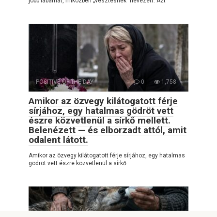
jobb lábamat, miközben „vesztesnek” nevezett. Azt
POSITIVE OF THE DAY
0
1,758
Amikor az özvegy kilátogatott férje
sírjához, egy hatalmas gödröt vett
észre közvetlenül a sírkő mellett.
Belenézett — és elborzadt attól, amit
odalent látott.
Amikor az özvegy kilátogatott férje sírjához, egy hatalmas
gödröt vett észre közvetlenül a sírkő