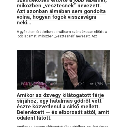
miközben „vesztesnek” nevezett.
Azt azonban álmában sem gondolta
volna, hogyan fogok visszavágni
neki…
A győzelem érdekében a riválisom szándékosan eltörte a
jobb lábamat, miközben „vesztesnek” nevezett. Azt
POSITIVE OF THE DAY
0
1,759
Amikor az özvegy kilátogatott férje
sírjához, egy hatalmas gödröt vett
észre közvetlenül a sírkő mellett.
Belenézett — és elborzadt attól, amit
odalent látott.
Amikor az özvegy kilátogatott férje sírjához, egy hatalmas