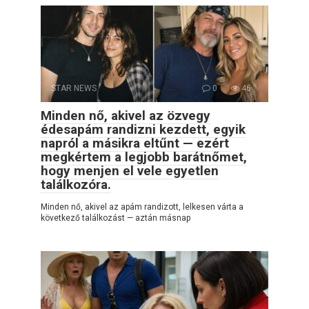
STAR NEWS
0
46
Minden nő, akivel az özvegy
édesapám randizni kezdett, egyik
napról a másikra eltűnt — ezért
megkértem a legjobb barátnőmet,
hogy menjen el vele egyetlen
találkozóra.
Minden nő, akivel az apám randizott, lelkesen várta a
következő találkozást — aztán másnap