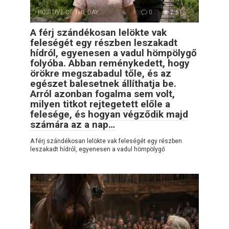
POSITIVE OF THE DAY
0
2,516
A férj szándékosan lelökte vak
feleségét egy részben leszakadt
hídról, egyenesen a vadul hömpölygő
folyóba. Abban reménykedett, hogy
örökre megszabadul tőle, és az
egészet balesetnek állíthatja be.
Arról azonban fogalma sem volt,
milyen titkot rejtegetett előle a
felesége, és hogyan végződik majd
számára az a nap…
A férj szándékosan lelökte vak feleségét egy részben
leszakadt hídról, egyenesen a vadul hömpölygő