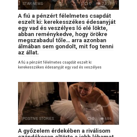
STAR NEWS
0
2,038
A fiú a pénzért félelmetes csapdát
eszelt ki: kerekesszékes édesanyját
egy vad és veszélyes ló elé lökte,
abban reménykedve, hogy örökre
megszabadul tőle… arra azonban
álmában sem gondolt, mit fog tenni
az állat.
A fiú a pénzért félelmetes csapdát eszelt ki:
kerekesszékes édesanyját egy vad és veszélyes
POSITIVE STORIES
0
686
A győzelem érdekében a riválisom
szándékosan eltörte a jobb lábamat,