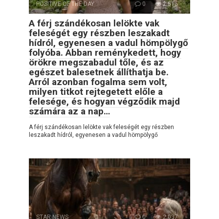
POSITIVE OF THE DAY
0
2,516
A férj szándékosan lelökte vak
feleségét egy részben leszakadt
hídról, egyenesen a vadul hömpölygő
folyóba. Abban reménykedett, hogy
örökre megszabadul tőle, és az
egészet balesetnek állíthatja be.
Arról azonban fogalma sem volt,
milyen titkot rejtegetett előle a
felesége, és hogyan végződik majd
számára az a nap…
A férj szándékosan lelökte vak feleségét egy részben
leszakadt hídról, egyenesen a vadul hömpölygő
STAR NEWS
0
2,037