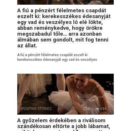
A fiú a pénzért félelmetes csapdát
eszelt ki: kerekesszékes édesanyját
egy vad és veszélyes ló elé lökte,
abban reménykedve, hogy örökre
megszabadul tőle… arra azonban
álmában sem gondolt, mit fog tenni
az állat.
A fiú a pénzért félelmetes csapdát eszelt ki:
kerekesszékes édesanyját egy vad és veszélyes
POSITIVE STORIES
0
686
A győzelem érdekében a riválisom
szándékosan eltörte a jobb lábamat,