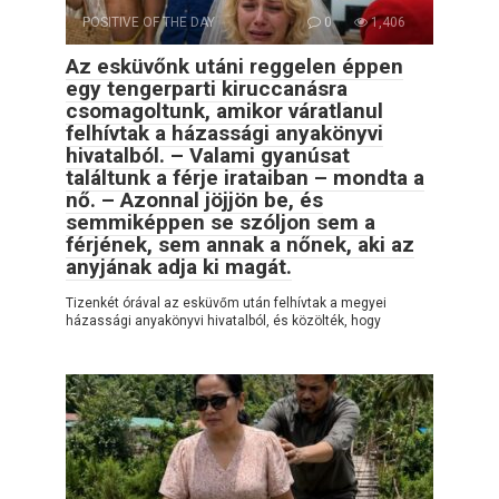
POSITIVE OF THE DAY
0
1,406
Az esküvőnk utáni reggelen éppen
egy tengerparti kiruccanásra
csomagoltunk, amikor váratlanul
felhívtak a házassági anyakönyvi
hivatalból. – Valami gyanúsat
találtunk a férje irataiban – mondta a
nő. – Azonnal jöjjön be, és
semmiképpen se szóljon sem a
férjének, sem annak a nőnek, aki az
anyjának adja ki magát.
Tizenkét órával az esküvőm után felhívtak a megyei
házassági anyakönyvi hivatalból, és közölték, hogy