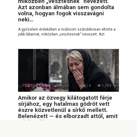
miközben „vesztesnek” nevezett.
Azt azonban álmában sem gondolta
volna, hogyan fogok visszavágni
neki…
A győzelem érdekében a riválisom szándékosan eltörte a
jobb lábamat, miközben „vesztesnek” nevezett. Azt
POSITIVE OF THE DAY
0
1,759
Amikor az özvegy kilátogatott férje
sírjához, egy hatalmas gödröt vett
észre közvetlenül a sírkő mellett.
Belenézett — és elborzadt attól, amit
odalent látott.
Amikor az özvegy kilátogatott férje sírjához, egy hatalmas