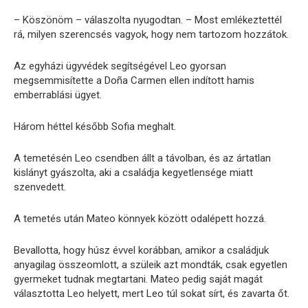
– Köszönöm – válaszolta nyugodtan. – Most emlékeztettél
rá, milyen szerencsés vagyok, hogy nem tartozom hozzátok.
Az egyházi ügyvédek segítségével Leo gyorsan
megsemmisítette a Doña Carmen ellen indított hamis
emberrablási ügyet.
Három héttel később Sofia meghalt.
A temetésén Leo csendben állt a távolban, és az ártatlan
kislányt gyászolta, aki a családja kegyetlensége miatt
szenvedett.
A temetés után Mateo könnyek között odalépett hozzá.
Bevallotta, hogy húsz évvel korábban, amikor a családjuk
anyagilag összeomlott, a szüleik azt mondták, csak egyetlen
gyermeket tudnak megtartani. Mateo pedig saját magát
választotta Leo helyett, mert Leo túl sokat sírt, és zavarta őt.