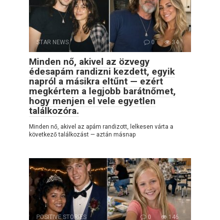
STAR NEWS
0
34
Minden nő, akivel az özvegy
édesapám randizni kezdett, egyik
napról a másikra eltűnt — ezért
megkértem a legjobb barátnőmet,
hogy menjen el vele egyetlen
találkozóra.
Minden nő, akivel az apám randizott, lelkesen várta a
következő találkozást — aztán másnap
POSITIVE STORIES
0
146