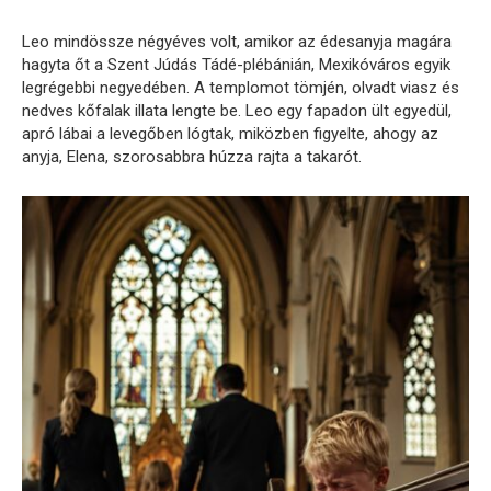
Leo mindössze négyéves volt, amikor az édesanyja magára
hagyta őt a Szent Júdás Tádé-plébánián, Mexikóváros egyik
legrégebbi negyedében. A templomot tömjén, olvadt viasz és
nedves kőfalak illata lengte be. Leo egy fapadon ült egyedül,
apró lábai a levegőben lógtak, miközben figyelte, ahogy az
anyja, Elena, szorosabbra húzza rajta a takarót.