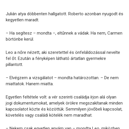
Julián atya döbbenten hallgatott. Roberto azonban nyugodt és
kegyetlen maradt.
– Ha segítesz – mondta –, eltűnnek a vádak. Ha nem, Carmen
börtönbe kerül.
Leo a nőre nézett, aki szeretettel és önfeláldozással nevelte
fel őt. Ezután a fényképen látható ártatlan gyermekre
pillantott.
– Elvégzem a vizsgálatot – mondta határozottan. – De nem
miattatok. Hanem miatta.
Egyetlen feltétele volt: a vér szerinti családja írjon alá olyan
jogi dokumentumokat, amelyek örökre megszakítanak minden
kapcsolatot közte és közöttük. Semmilyen jövőbeli kapcsolat,
követelés vagy családi kötelék nem maradhat.
– Nekem csak egyetlen anyám van – mondta Leo, miközben