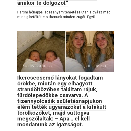
amikor te dolgozol.”
Három hónappal édesanyám temetése után a gyász még
mindig betöltötte otthonunk minden zugát. Egyik
POSITIVE STORIES
0
621
Ikercsecsemő lányokat fogadtam
örökbe, miután egy elhagyott
strandöltözőben találtam rájuk,
fürdőlepedőkbe csavarva. A
tizennyolcadik születésnapjukon
elém tették ugyanazokat a kifakult
törölközőket, majd suttogva
megszólaltak: – Apa… el kell
mondanunk az igazságot.