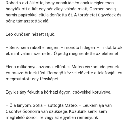
Roberto azt állította, hogy annak idején csak ideiglenesen
hagyták ott a fiút egy pénzügyi válság miatt, Carmen pedig
hamis papírokkal eltulajdonította őt. A történetet ügyvédek és
pénz támasztották alá.
Leo dühösen nézett rájuk.
– Senki sem rabolt el engem – mondta hidegen. – Ti dobtatok
el, mint valami szemetet. Ő pedig megmentette az életemet.
Elena műkönnyei azonnal eltűntek. Mateo viszont idegesnek
és összetörtnek tűnt. Remegő kézzel elővette a telefonját, és
megmutatott egy fényképet.
Egy kislány feküdt a kórházi ágyon, csövekkel körülvéve.
– Ő a lányom, Sofia – suttogta Mateo. – Leukémiája van.
Csontvelődonorra van szüksége. Közülünk senki sem
megfelelő donor. Te vagy az egyetlen reményünk.