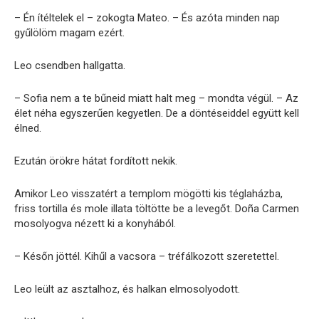
– Én ítéltelek el – zokogta Mateo. – És azóta minden nap
gyűlölöm magam ezért.
Leo csendben hallgatta.
– Sofia nem a te bűneid miatt halt meg – mondta végül. – Az
élet néha egyszerűen kegyetlen. De a döntéseiddel együtt kell
élned.
Ezután örökre hátat fordított nekik.
Amikor Leo visszatért a templom mögötti kis téglaházba,
friss tortilla és mole illata töltötte be a levegőt. Doña Carmen
mosolyogva nézett ki a konyhából.
– Későn jöttél. Kihűl a vacsora – tréfálkozott szeretettel.
Leo leült az asztalhoz, és halkan elmosolyodott.