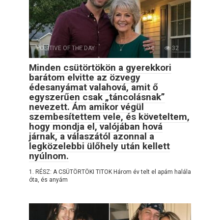
POSITIVE OF THE DAY
0
32
Minden csütörtökön a gyerekkori
barátom elvitte az özvegy
édesanyámat valahová, amit ő
egyszerűen csak „táncolásnak”
nevezett. Ám amikor végül
szembesítettem vele, és követeltem,
hogy mondja el, valójában hová
járnak, a válaszától azonnal a
legközelebbi ülőhely után kellett
nyúlnom.
1. RÉSZ: A CSÜTÖRTÖKI TITOK Három év telt el apám halála
óta, és anyám