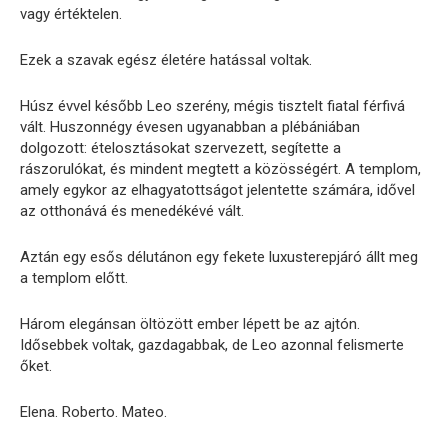
vagy értéktelen.
Ezek a szavak egész életére hatással voltak.
Húsz évvel később Leo szerény, mégis tisztelt fiatal férfivá
vált. Huszonnégy évesen ugyanabban a plébániában
dolgozott: ételosztásokat szervezett, segítette a
rászorulókat, és mindent megtett a közösségért. A templom,
amely egykor az elhagyatottságot jelentette számára, idővel
az otthonává és menedékévé vált.
Aztán egy esős délutánon egy fekete luxusterepjáró állt meg
a templom előtt.
Három elegánsan öltözött ember lépett be az ajtón.
Idősebbek voltak, gazdagabbak, de Leo azonnal felismerte
őket.
Elena. Roberto. Mateo.