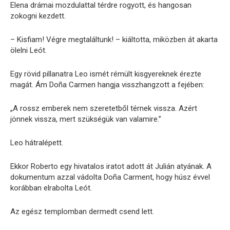
Elena drámai mozdulattal térdre rogyott, és hangosan
zokogni kezdett.
– Kisfiam! Végre megtaláltunk! – kiáltotta, miközben át akarta
ölelni Leót.
Egy rövid pillanatra Leo ismét rémült kisgyereknek érezte
magát. Ám Doña Carmen hangja visszhangzott a fejében:
„A rossz emberek nem szeretetből térnek vissza. Azért
jönnek vissza, mert szükségük van valamire.”
Leo hátralépett.
Ekkor Roberto egy hivatalos iratot adott át Julián atyának. A
dokumentum azzal vádolta Doña Carment, hogy húsz évvel
korábban elrabolta Leót.
Az egész templomban dermedt csend lett.