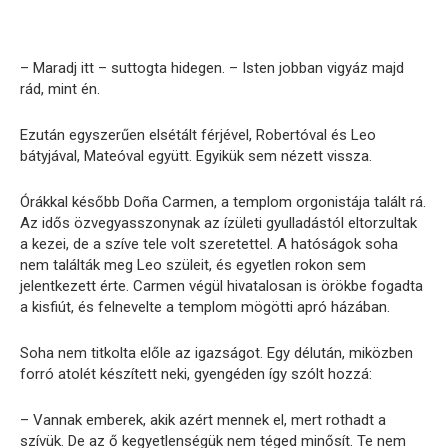
– Maradj itt – suttogta hidegen. – Isten jobban vigyáz majd
rád, mint én.
Ezután egyszerűen elsétált férjével, Robertóval és Leo
bátyjával, Mateóval együtt. Egyikük sem nézett vissza.
Órákkal később Doña Carmen, a templom orgonistája talált rá.
Az idős özvegyasszonynak az ízületi gyulladástól eltorzultak
a kezei, de a szíve tele volt szeretettel. A hatóságok soha
nem találták meg Leo szüleit, és egyetlen rokon sem
jelentkezett érte. Carmen végül hivatalosan is örökbe fogadta
a kisfiút, és felnevelte a templom mögötti apró házában.
Soha nem titkolta előle az igazságot. Egy délután, miközben
forró atolét készített neki, gyengéden így szólt hozzá:
– Vannak emberek, akik azért mennek el, mert rothadt a
szívük. De az ő kegyetlenségük nem téged minősít. Te nem