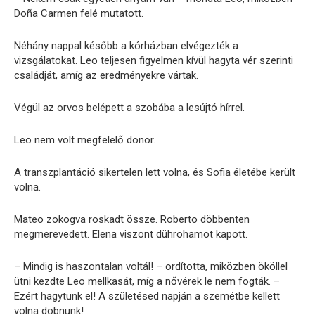
Doña Carmen felé mutatott.
Néhány nappal később a kórházban elvégezték a
vizsgálatokat. Leo teljesen figyelmen kívül hagyta vér szerinti
családját, amíg az eredményekre vártak.
Végül az orvos belépett a szobába a lesújtó hírrel.
Leo nem volt megfelelő donor.
A transzplantáció sikertelen lett volna, és Sofia életébe került
volna.
Mateo zokogva roskadt össze. Roberto döbbenten
megmerevedett. Elena viszont dührohamot kapott.
– Mindig is haszontalan voltál! – ordította, miközben ököllel
ütni kezdte Leo mellkasát, míg a nővérek le nem fogták. –
Ezért hagytunk el! A születésed napján a szemétbe kellett
volna dobnunk!