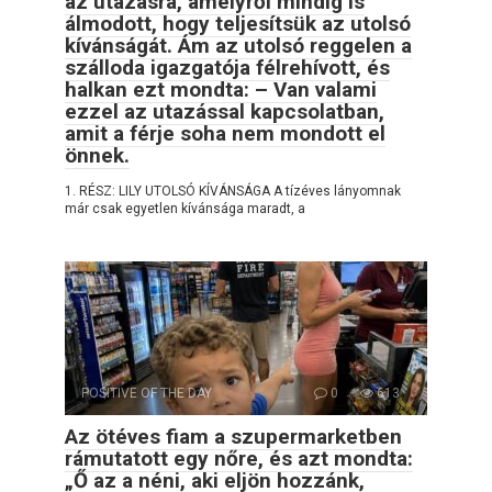
az utazásra, amelyről mindig is
álmodott, hogy teljesítsük az utolsó
kívánságát. Ám az utolsó reggelen a
szálloda igazgatója félrehívott, és
halkan ezt mondta: – Van valami
ezzel az utazással kapcsolatban,
amit a férje soha nem mondott el
önnek.
1. RÉSZ: LILY UTOLSÓ KÍVÁNSÁGA A tízéves lányomnak
már csak egyetlen kívánsága maradt, a
POSITIVE OF THE DAY
0
613
Az ötéves fiam a szupermarketben
rámutatott egy nőre, és azt mondta:
„Ő az a néni, aki eljön hozzánk,