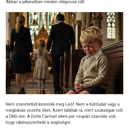
Abban a pillanatban minden világossá vált.
Nem szeretetből keresték meg Leót. Nem a bűntudat vagy a
megbánás vezette őket. Azért találtak rá, mert szükségük volt
a DNS-ére. A Doña Carmen elleni per csupán zsarolás volt,
hogy rákényszerítsék a segítségre.