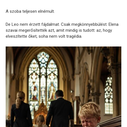
A szoba teljesen elnémult.
De Leo nem érzett fájdalmat. Csak megkönnyebbülést. Elena
szavai megerősítették azt, amit mindig is tudott: az, hogy
elveszítette őket, soha nem volt tragédia.