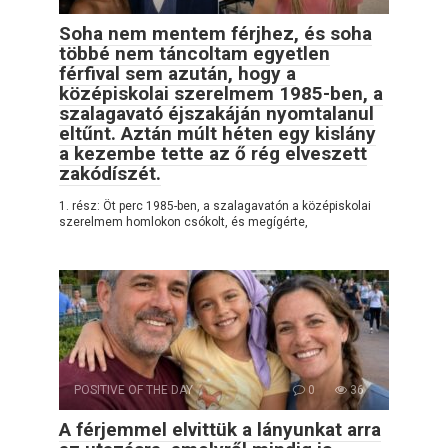
Soha nem mentem férjhez, és soha
többé nem táncoltam egyetlen
férfival sem azután, hogy a
középiskolai szerelmem 1985-ben, a
szalagavató éjszakáján nyomtalanul
eltűnt. Aztán múlt héten egy kislány
a kezembe tette az ő rég elveszett
zakódíszét.
1. rész: Öt perc 1985-ben, a szalagavatón a középiskolai
szerelmem homlokon csókolt, és megígérte,
POSITIVE OF THE DAY
0
36
A férjemmel elvittük a lányunkat arra