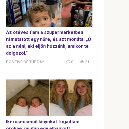
Az ötéves fiam a szupermarketben
rámutatott egy nőre, és azt mondta: „Ő
az a néni, aki eljön hozzánk, amikor te
dolgozol.”
POSITIVE OF THE DAY
0
21
Ikercsecsemő lányokat fogadtam
örökbe, miután egy elhagyott