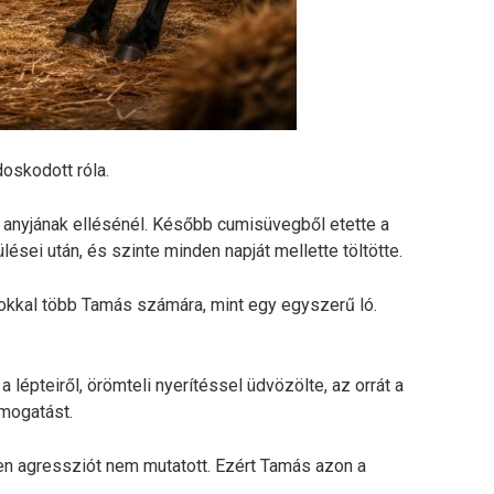
oskodott róla.
anyjának ellésénél. Később cumisüvegből etette a
ései után, és szinte minden napját mellette töltötte.
sokkal több Tamás számára, mint egy egyszerű ló.
lépteiről, örömteli nyerítéssel üdvözölte, az orrát a
imogatást.
n agressziót nem mutatott. Ezért Tamás azon a