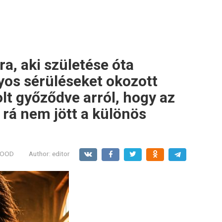
ra, aki születése óta
lyos sérüléseket okozott
olt győződve arról, hogy az
 rá nem jött a különös
.
MOOD
Author:
editor