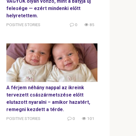
VAGYOK olyan vonzó, mint a bátyja új
felesége — ezért mindenki előtt
helyretettem.
POSITIVE STORIES
0
85
A férjem néhány nappal az ikreink
tervezett császármetszése előtt
elutazott nyaralni – amikor hazatért,
remegni kezdett a térde.
POSITIVE STORIES
0
101