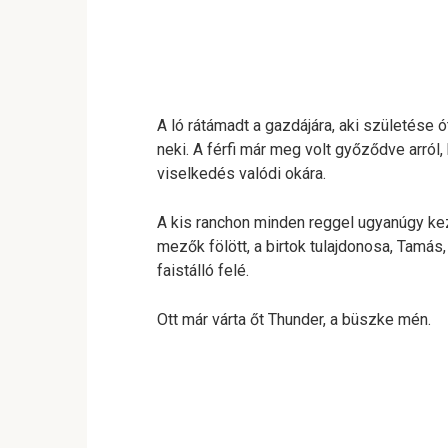
A ló rátámadt a gazdájára, aki születése ó
neki. A férfi már meg volt győződve arról,
viselkedés valódi okára.
A kis ranchon minden reggel ugyanúgy kez
mezők fölött, a birtok tulajdonosa, Tamás,
faistálló felé.
Ott már várta őt Thunder, a büszke mén.