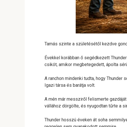
Tamás szinte a születésétől kezdve gond
Évekkel korábban ő segédkezett Thunder 
csikót, amikor megbetegedett, ápolta sérül
A ranchon mindenki tudta, hogy Thunder 
Igazi társa és barátja volt.
A mén már messziről felismerte gazdáját a 
vállához dörgölte, és nyugodtan tűrte a s
Thunder hosszú éveken át soha semmilye
reggelen sem gyanakodott semmire.