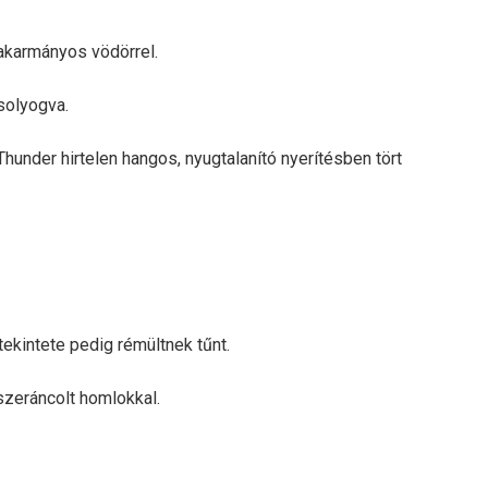
 takarmányos vödörrel.
solyogva.
under hirtelen hangos, nyugtalanító nyerítésben tört
 tekintete pedig rémültnek tűnt.
szeráncolt homlokkal.