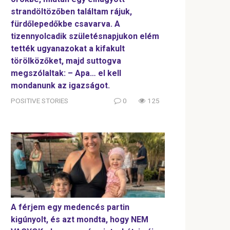
strandöltözőben találtam rájuk,
fürdőlepedőkbe csavarva. A
tizennyolcadik születésnapjukon elém
tették ugyanazokat a kifakult
törölközőket, majd suttogva
megszólaltak: – Apa… el kell
mondanunk az igazságot.
POSITIVE STORIES
0
125
A férjem egy medencés partin
kigúnyolt, és azt mondta, hogy NEM