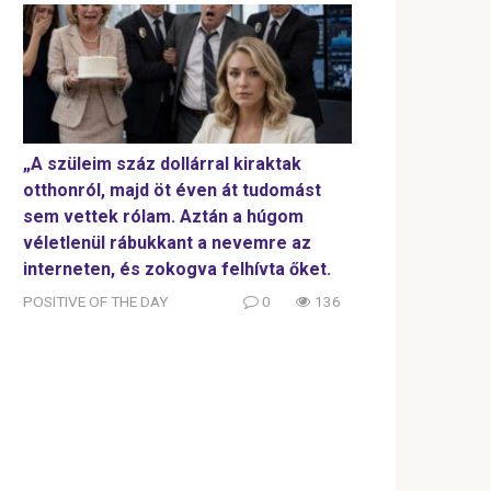
„A szüleim száz dollárral kiraktak
otthonról, majd öt éven át tudomást
sem vettek rólam. Aztán a húgom
véletlenül rábukkant a nevemre az
interneten, és zokogva felhívta őket.
POSITIVE OF THE DAY
0
136