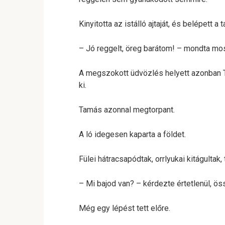
Kinyitotta az istálló ajtaját, és belépett a
– Jó reggelt, öreg barátom! – mondta mo
A megszokott üdvözlés helyett azonban Th
ki.
Tamás azonnal megtorpant.
A ló idegesen kaparta a földet.
Fülei hátracsapódtak, orrlyukai kitágultak,
– Mi bajod van? – kérdezte értetlenül, ös
Még egy lépést tett előre.