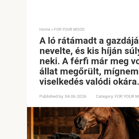
Home
»
FOR YOUR MOOD
A ló rátámadt a gazdájá
nevelte, és kis híján sú
neki. A férfi már meg v
állat megőrült, mígnem
viselkedés valódi okára
Published by:
04.06.2026
Category:
FOR YOUR 