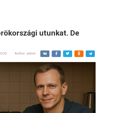
örökországi utunkat. De
MOOD
Author:
admin