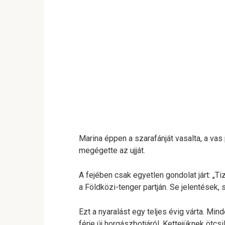
Marina éppen a szarafánját vasalta, a vas
megégette az ujját.
A fejében csak egyetlen gondolat járt: „T
a Földközi-tenger partján. Se jelentések,
Ezt a nyaralást egy teljes évig várta. Mind
férje új horgászbotjáról. Kettejüknek ötcsi