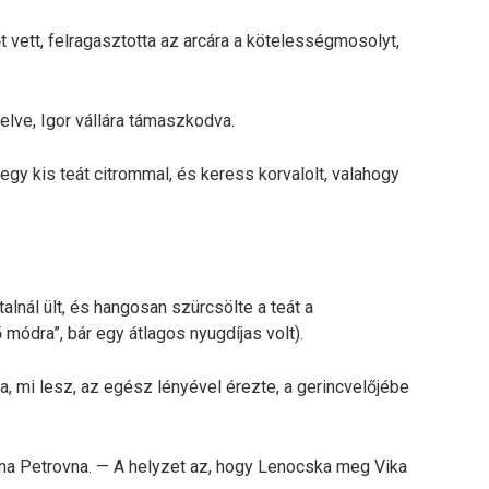
t vett, felragasztotta az arcára a kötelességmosolyt,
elve, Igor vállára támaszkodva.
 egy kis teát citrommal, és keress korvalolt, valahogy
alnál ült, és hangosan szürcsölte a teát a
 módra”, bár egy átlagos nyugdíjas volt).
dta, mi lesz, az egész lényével érezte, a gerincvelőjébe
lina Petrovna. — A helyzet az, hogy Lenocska meg Vika