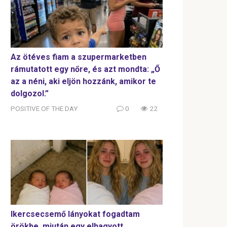
Az ötéves fiam a szupermarketben
rámutatott egy nőre, és azt mondta: „Ő
az a néni, aki eljön hozzánk, amikor te
dolgozol.”
POSITIVE OF THE DAY
0
22
Ikercsecsemő lányokat fogadtam
örökbe, miután egy elhagyott