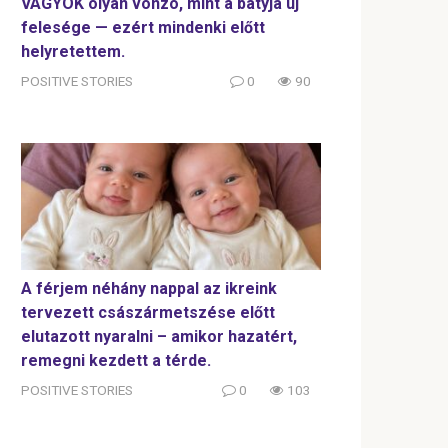
VAGYOK olyan vonzó, mint a bátyja új
felesége — ezért mindenki előtt
helyretettem.
POSITIVE STORIES
0
90
A férjem néhány nappal az ikreink
tervezett császármetszése előtt
elutazott nyaralni – amikor hazatért,
remegni kezdett a térde.
POSITIVE STORIES
0
103