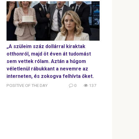
„A szüleim száz dollárral kiraktak
otthonról, majd öt éven át tudomást
sem vettek rólam. Aztán a húgom
véletlenül rábukkant a nevemre az
interneten, és zokogva felhívta őket.
POSITIVE OF THE DAY
0
137