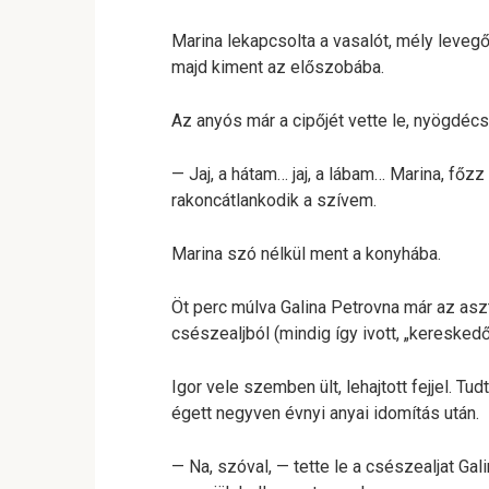
Marina lekapcsolta a vasalót, mély levegő
majd kiment az előszobába.
Az anyós már a cipőjét vette le, nyögdécs
— Jaj, a hátam… jaj, a lábam… Marina, főzz
rakoncátlankodik a szívem.
Marina szó nélkül ment a konyhába.
Öt perc múlva Galina Petrovna már az aszt
csészealjból (mindig így ivott, „kereskedő
Igor vele szemben ült, lehajtott fejjel. Tu
égett negyven évnyi anyai idomítás után.
— Na, szóval, — tette le a csészealjat Ga