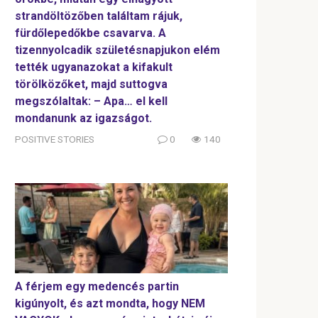
strandöltözőben találtam rájuk,
fürdőlepedőkbe csavarva. A
tizennyolcadik születésnapjukon elém
tették ugyanazokat a kifakult
törölközőket, majd suttogva
megszólaltak: – Apa… el kell
mondanunk az igazságot.
POSITIVE STORIES
0
140
A férjem egy medencés partin
kigúnyolt, és azt mondta, hogy NEM