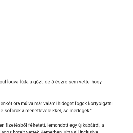
 puffogva fújta a gőzt, de ő észre sem vette, hogy
izenkét óra múlva már valami hideget fogok kortyolgatni
 se sofőrök a menetleveleikkel, se mérlegek.”
en fizetésből félretett, lemondott egy új kabátról, a
llagos hotelt vettek Kemerben, ultra all inclusive