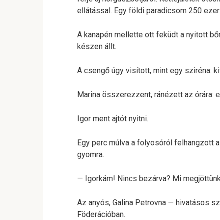
ellátással. Egy földi paradicsom 250 ezer 
A kanapén mellette ott feküdt a nyitott bő
készen állt.
A csengő úgy visított, mint egy sziréna: k
Marina összerezzent, ránézett az órára: es
Igor ment ajtót nyitni.
Egy perc múlva a folyosóról felhangzott 
gyomra.
— Igorkám! Nincs bezárva? Mi megjöttünk
Az anyós, Galina Petrovna — hivatásos 
Föderációban.