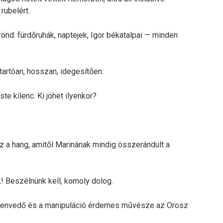
rubelért.
rönd: fürdőruhák, naptejek, Igor békatalpai — minden
itartóan, hosszan, idegesítően.
te kilenc. Ki jöhet ilyenkor?
az a hang, amitől Marinának mindig összerándult a
! Beszélnünk kell, komoly dolog.
szenvedő és a manipuláció érdemes művésze az Orosz