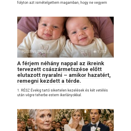
folyton azt ismételgettem magamban, hogy ne vegyem
POSITIVE STORIES
0
1,752
A férjem néhány nappal az ikreink
tervezett császármetszése előtt
elutazott nyaralni – amikor hazatért,
remegni kezdett a térde.
1. RÉSZ Évekig tartó sikertelen kezelések és két vetélés
után végre teherbe estem ikerlányokkal.