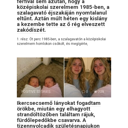
férfival sem azután, hogy a
középiskolai szerelmem 1985-ben, a
szalagavató éjszakáján nyomtalanul
eltűnt. Aztán múlt héten egy kislány
a kezembe tette az ő rég elveszett
zakódíszét.
1. rész: Öt perc 1985-ben, a szalagavatón a középiskolai
szerelmem homlokon csókolt, és megígérte,
POSITIVE STORIES
0
229
Ikercsecsemő lányokat fogadtam
örökbe, miután egy elhagyott
strandöltözőben találtam rájuk,
fürdőlepedőkbe csavarva. A
tizennyolcadik születésnapjukon