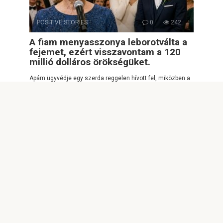
POSITIVE STORIES
0
242
A fiam menyasszonya leborotválta a
fejemet, ezért visszavontam a 120
millió dolláros örökségüket.
Apám ügyvédje egy szerda reggelen hívott fel, miközben a
kórház parkolójában álltam, és újra
POSITIVE STORIES
0
2,391
A lányom kitiltott az esküvőjéről,
miután egy nyolcmillió dolláros
szőlőbirtokot ajándékoztam neki