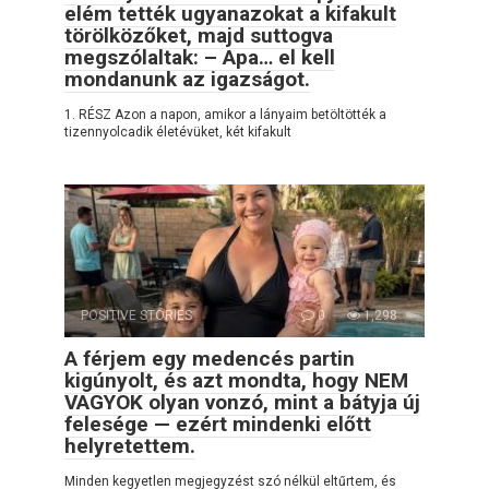
elém tették ugyanazokat a kifakult
törölközőket, majd suttogva
megszólaltak: – Apa… el kell
mondanunk az igazságot.
1. RÉSZ Azon a napon, amikor a lányaim betöltötték a
tizennyolcadik életévüket, két kifakult
POSITIVE STORIES
0
1,298
A férjem egy medencés partin
kigúnyolt, és azt mondta, hogy NEM
VAGYOK olyan vonzó, mint a bátyja új
felesége — ezért mindenki előtt
helyretettem.
Minden kegyetlen megjegyzést szó nélkül eltűrtem, és