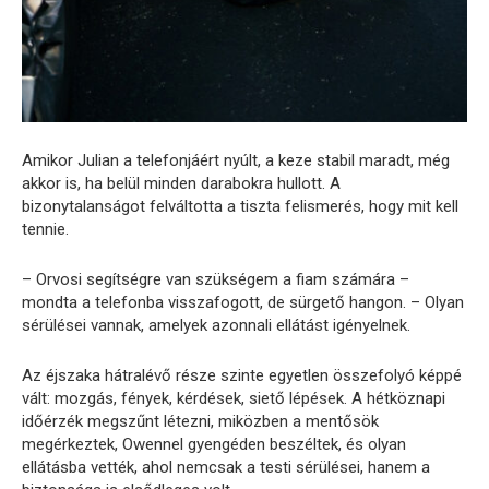
Amikor Julian a telefonjáért nyúlt, a keze stabil maradt, még
akkor is, ha belül minden darabokra hullott. A
bizonytalanságot felváltotta a tiszta felismerés, hogy mit kell
tennie.
– Orvosi segítségre van szükségem a fiam számára –
mondta a telefonba visszafogott, de sürgető hangon. – Olyan
sérülései vannak, amelyek azonnali ellátást igényelnek.
Az éjszaka hátralévő része szinte egyetlen összefolyó képpé
vált: mozgás, fények, kérdések, siető lépések. A hétköznapi
időérzék megszűnt létezni, miközben a mentősök
megérkeztek, Owennel gyengéden beszéltek, és olyan
ellátásba vették, ahol nemcsak a testi sérülései, hanem a