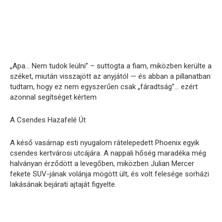
„Apa… Nem tudok leülni” – suttogta a fiam, miközben kerülte a
széket, miután visszajött az anyjától — és abban a pillanatban
tudtam, hogy ez nem egyszerűen csak „fáradtság”… ezért
azonnal segítséget kértem
A Csendes Hazafelé Út
A késő vasárnap esti nyugalom rátelepedett Phoenix egyik
csendes kertvárosi utcájára. A nappali hőség maradéka még
halványan érződött a levegőben, miközben Julian Mercer
fekete SUV-jának volánja mögött ült, és volt felesége sorházi
lakásának bejárati ajtaját figyelte.