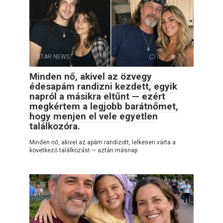
STAR NEWS
0
7
Minden nő, akivel az özvegy
édesapám randizni kezdett, egyik
napról a másikra eltűnt — ezért
megkértem a legjobb barátnőmet,
hogy menjen el vele egyetlen
találkozóra.
Minden nő, akivel az apám randizott, lelkesen várta a
következő találkozást — aztán másnap