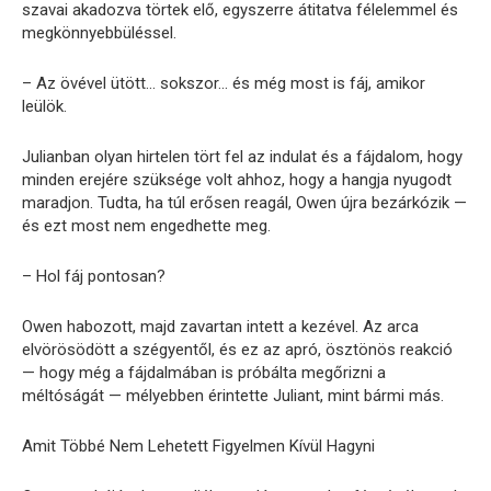
szavai akadozva törtek elő, egyszerre átitatva félelemmel és
megkönnyebbüléssel.
– Az övével ütött… sokszor… és még most is fáj, amikor
leülök.
Julianban olyan hirtelen tört fel az indulat és a fájdalom, hogy
minden erejére szüksége volt ahhoz, hogy a hangja nyugodt
maradjon. Tudta, ha túl erősen reagál, Owen újra bezárkózik —
és ezt most nem engedhette meg.
– Hol fáj pontosan?
Owen habozott, majd zavartan intett a kezével. Az arca
elvörösödött a szégyentől, és ez az apró, ösztönös reakció
— hogy még a fájdalmában is próbálta megőrizni a
méltóságát — mélyebben érintette Juliant, mint bármi más.
Amit Többé Nem Lehetett Figyelmen Kívül Hagyni