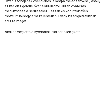
Owen szobájának csendjében, a lámpa meleg fényénél, amely
szinte elszigetelte őket a külvilágtól, Julian óvatosan
megvizsgálta a sérüléseket. Lassan és körültekintően
mozdult, nehogy a fia kellemetlenül vagy kiszolgáltatottnak
érezze magát.
Amikor meglátta a nyomokat, elakadt a lélegzete.