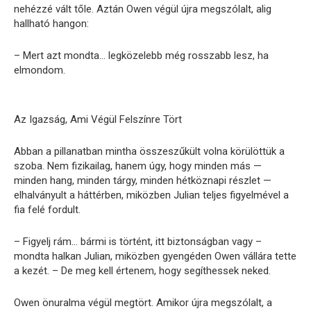
nehézzé vált tőle. Aztán Owen végül újra megszólalt, alig
hallható hangon:
– Mert azt mondta… legközelebb még rosszabb lesz, ha
elmondom.
Az Igazság, Ami Végül Felszínre Tört
Abban a pillanatban mintha összeszűkült volna körülöttük a
szoba. Nem fizikailag, hanem úgy, hogy minden más —
minden hang, minden tárgy, minden hétköznapi részlet —
elhalványult a háttérben, miközben Julian teljes figyelmével a
fia felé fordult.
– Figyelj rám… bármi is történt, itt biztonságban vagy –
mondta halkan Julian, miközben gyengéden Owen vállára tette
a kezét. – De meg kell értenem, hogy segíthessek neked.
Owen önuralma végül megtört. Amikor újra megszólalt, a