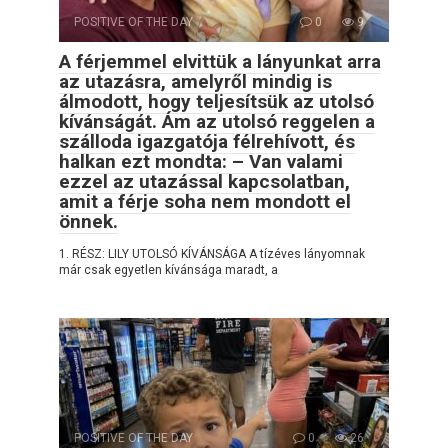
POSITIVE OF THE DAY
0
9
A férjemmel elvittük a lányunkat arra
az utazásra, amelyről mindig is
álmodott, hogy teljesítsük az utolsó
kívánságát. Ám az utolsó reggelen a
szálloda igazgatója félrehívott, és
halkan ezt mondta: – Van valami
ezzel az utazással kapcsolatban,
amit a férje soha nem mondott el
önnek.
1. RÉSZ: LILY UTOLSÓ KÍVÁNSÁGA A tízéves lányomnak
már csak egyetlen kívánsága maradt, a
POSITIVE OF THE DAY
0
26