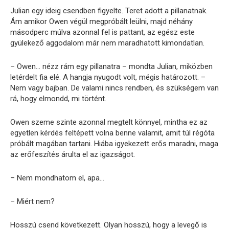
Julian egy ideig csendben figyelte. Teret adott a pillanatnak.
Ám amikor Owen végül megpróbált leülni, majd néhány
másodperc múlva azonnal fel is pattant, az egész este
gyülekező aggodalom már nem maradhatott kimondatlan.
– Owen… nézz rám egy pillanatra – mondta Julian, miközben
letérdelt fia elé. A hangja nyugodt volt, mégis határozott. –
Nem vagy bajban. De valami nincs rendben, és szükségem van
rá, hogy elmondd, mi történt.
Owen szeme szinte azonnal megtelt könnyel, mintha ez az
egyetlen kérdés feltépett volna benne valamit, amit túl régóta
próbált magában tartani. Hiába igyekezett erős maradni, maga
az erőfeszítés árulta el az igazságot.
– Nem mondhatom el, apa…
– Miért nem?
Hosszú csend következett. Olyan hosszú, hogy a levegő is