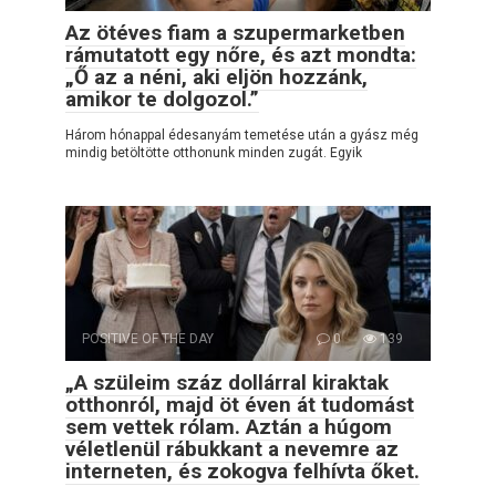
Az ötéves fiam a szupermarketben
rámutatott egy nőre, és azt mondta:
„Ő az a néni, aki eljön hozzánk,
amikor te dolgozol.”
Három hónappal édesanyám temetése után a gyász még
mindig betöltötte otthonunk minden zugát. Egyik
POSITIVE OF THE DAY
0
139
„A szüleim száz dollárral kiraktak
otthonról, majd öt éven át tudomást
sem vettek rólam. Aztán a húgom
véletlenül rábukkant a nevemre az
interneten, és zokogva felhívta őket.