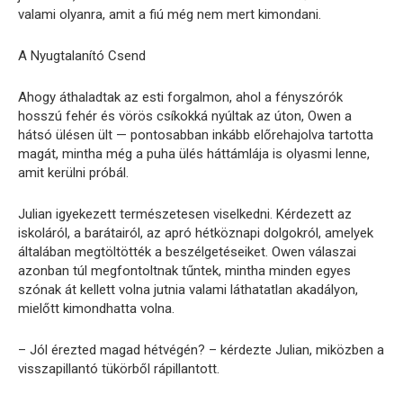
valami olyanra, amit a fiú még nem mert kimondani.
A Nyugtalanító Csend
Ahogy áthaladtak az esti forgalmon, ahol a fényszórók
hosszú fehér és vörös csíkokká nyúltak az úton, Owen a
hátsó ülésen ült — pontosabban inkább előrehajolva tartotta
magát, mintha még a puha ülés háttámlája is olyasmi lenne,
amit kerülni próbál.
Julian igyekezett természetesen viselkedni. Kérdezett az
iskoláról, a barátairól, az apró hétköznapi dolgokról, amelyek
általában megtöltötték a beszélgetéseiket. Owen válaszai
azonban túl megfontoltnak tűntek, mintha minden egyes
szónak át kellett volna jutnia valami láthatatlan akadályon,
mielőtt kimondhatta volna.
– Jól érezted magad hétvégén? – kérdezte Julian, miközben a
visszapillantó tükörből rápillantott.