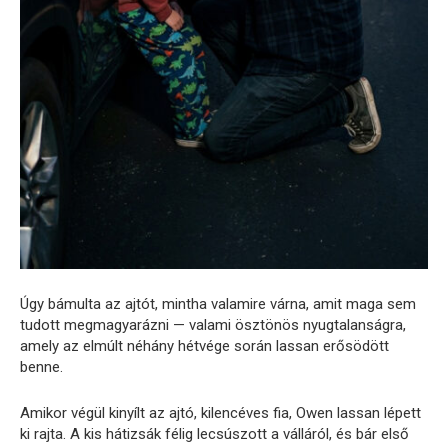
Úgy bámulta az ajtót, mintha valamire várna, amit maga sem
tudott megmagyarázni — valami ösztönös nyugtalanságra,
amely az elmúlt néhány hétvége során lassan erősödött
benne.
Amikor végül kinyílt az ajtó, kilencéves fia, Owen lassan lépett
ki rajta. A kis hátizsák félig lecsúszott a válláról, és bár első