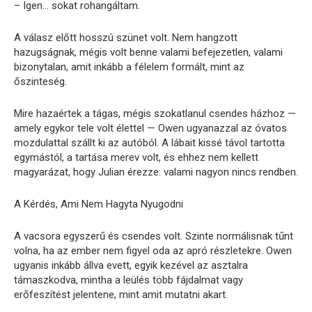
– Igen… sokat rohangáltam.
A válasz előtt hosszú szünet volt. Nem hangzott
hazugságnak, mégis volt benne valami befejezetlen, valami
bizonytalan, amit inkább a félelem formált, mint az
őszinteség.
Mire hazaértek a tágas, mégis szokatlanul csendes házhoz —
amely egykor tele volt élettel — Owen ugyanazzal az óvatos
mozdulattal szállt ki az autóból. A lábait kissé távol tartotta
egymástól, a tartása merev volt, és ehhez nem kellett
magyarázat, hogy Julian érezze: valami nagyon nincs rendben.
A Kérdés, Ami Nem Hagyta Nyugodni
A vacsora egyszerű és csendes volt. Szinte normálisnak tűnt
volna, ha az ember nem figyel oda az apró részletekre. Owen
ugyanis inkább állva evett, egyik kezével az asztalra
támaszkodva, mintha a leülés több fájdalmat vagy
erőfeszítést jelentene, mint amit mutatni akart.