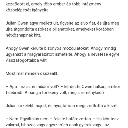
kezdődött el, amely több ember és több intézmény
közbelépését igényelte.
Julian Owen ágya mellett ült, figyelte az alvó fiát, és újra meg
újra átgondolta azokat a pillanatokat, amelyeket korábban
hétköznapinak hitt.
Ahogy Owen kerülte bizonyos mozdulatokat. Ahogy mindig
ugyanazt a magyarázatot ismételte. Ahogy a nevetése egyre
visszafogottabbá vált.
Most már minden összeállt.
– Apa… ez az én hibám volt? – kérdezte Owen halkan, amikor
felébredt. A hangja törékeny volt, mégis reménykedő.
Julian közelebb hajolt, és nyugtatóan megszorította a kezét.
– Nem. Egyáltalán nem – felelte határozottan. – Ha kiöntesz
valamit, hibázol, vagy egyszerűen csak gyerek vagy… az