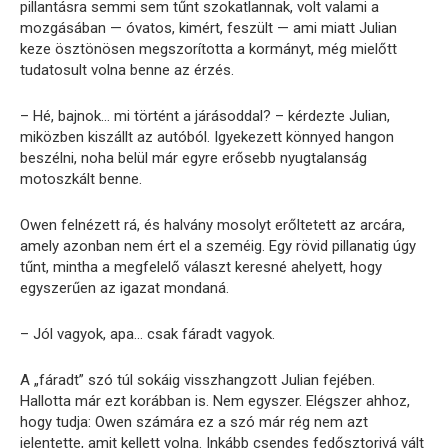
pillantásra semmi sem tűnt szokatlannak, volt valami a
mozgásában — óvatos, kimért, feszült — ami miatt Julian
keze ösztönösen megszorította a kormányt, még mielőtt
tudatosult volna benne az érzés.
– Hé, bajnok… mi történt a járásoddal? – kérdezte Julian,
miközben kiszállt az autóból. Igyekezett könnyed hangon
beszélni, noha belül már egyre erősebb nyugtalanság
motoszkált benne.
Owen felnézett rá, és halvány mosolyt erőltetett az arcára,
amely azonban nem ért el a szeméig. Egy rövid pillanatig úgy
tűnt, mintha a megfelelő választ keresné ahelyett, hogy
egyszerűen az igazat mondaná.
– Jól vagyok, apa… csak fáradt vagyok.
A „fáradt” szó túl sokáig visszhangzott Julian fejében.
Hallotta már ezt korábban is. Nem egyszer. Elégszer ahhoz,
hogy tudja: Owen számára ez a szó már rég nem azt
jelentette, amit kellett volna. Inkább csendes fedősztorivá vált