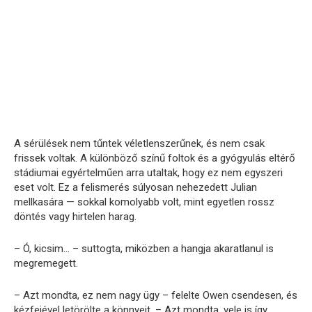
A sérülések nem tűntek véletlenszerűnek, és nem csak
frissek voltak. A különböző színű foltok és a gyógyulás eltérő
stádiumai egyértelműen arra utaltak, hogy ez nem egyszeri
eset volt. Ez a felismerés súlyosan nehezedett Julian
mellkasára — sokkal komolyabb volt, mint egyetlen rossz
döntés vagy hirtelen harag.
– Ó, kicsim… – suttogta, miközben a hangja akaratlanul is
megremegett.
– Azt mondta, ez nem nagy ügy – felelte Owen csendesen, és
kézfejével letörölte a könnyeit. – Azt mondta, vele is így