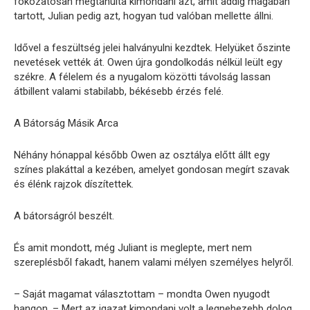
fokozatosan megtanulta kimondani azt, amit addig magában
tartott, Julian pedig azt, hogyan tud valóban mellette állni.
Idővel a feszültség jelei halványulni kezdtek. Helyüket őszinte
nevetések vették át. Owen újra gondolkodás nélkül leült egy
székre. A félelem és a nyugalom közötti távolság lassan
átbillent valami stabilabb, békésebb érzés felé.
A Bátorság Másik Arca
Néhány hónappal később Owen az osztálya előtt állt egy
színes plakáttal a kezében, amelyet gondosan megírt szavak
és élénk rajzok díszítettek.
A bátorságról beszélt.
És amit mondott, még Juliant is meglepte, mert nem
szereplésből fakadt, hanem valami mélyen személyes helyről.
– Saját magamat választottam – mondta Owen nyugodt
hangon. – Mert az igazat kimondani volt a legnehezebb dolog,