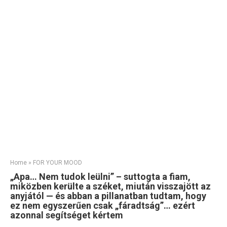
Home
»
FOR YOUR MOOD
„Apa… Nem tudok leülni” – suttogta a fiam,
miközben kerülte a széket, miután visszajött az
anyjától — és abban a pillanatban tudtam, hogy
ez nem egyszerűen csak „fáradtság”… ezért
azonnal segítséget kértem