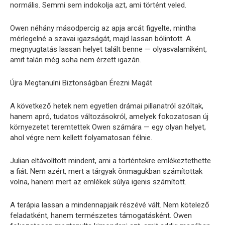
normális. Semmi sem indokolja azt, ami történt veled.
Owen néhány másodpercig az apja arcát figyelte, mintha
mérlegelné a szavai igazságát, majd lassan bólintott. A
megnyugtatás lassan helyet talált benne — olyasvalamiként,
amit talán még soha nem érzett igazán.
Újra Megtanulni Biztonságban Érezni Magát
A következő hetek nem egyetlen drámai pillanatról szóltak,
hanem apró, tudatos változásokról, amelyek fokozatosan új
környezetet teremtettek Owen számára — egy olyan helyet,
ahol végre nem kellett folyamatosan félnie.
Julian eltávolított mindent, ami a történtekre emlékeztethette
a fiát. Nem azért, mert a tárgyak önmagukban számítottak
volna, hanem mert az emlékek súlya igenis számított.
A terápia lassan a mindennapjaik részévé vált. Nem kötelező
feladatként, hanem természetes támogatásként. Owen