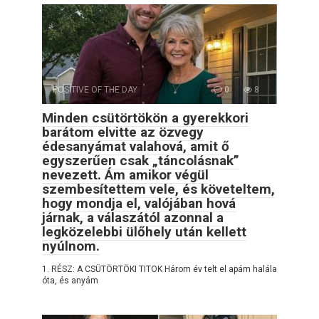
POSITIVE OF THE DAY
0
8
Minden csütörtökön a gyerekkori
barátom elvitte az özvegy
édesanyámat valahová, amit ő
egyszerűen csak „táncolásnak”
nevezett. Ám amikor végül
szembesítettem vele, és követeltem,
hogy mondja el, valójában hová
járnak, a válaszától azonnal a
legközelebbi ülőhely után kellett
nyúlnom.
1. RÉSZ: A CSÜTÖRTÖKI TITOK Három év telt el apám halála
óta, és anyám