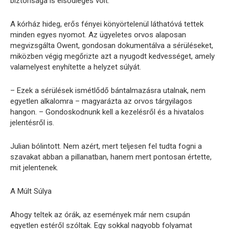
biztonsága is elsődleges volt.
A kórház hideg, erős fényei könyörtelenül láthatóvá tettek
minden egyes nyomot. Az ügyeletes orvos alaposan
megvizsgálta Owent, gondosan dokumentálva a sérüléseket,
miközben végig megőrizte azt a nyugodt kedvességet, amely
valamelyest enyhítette a helyzet súlyát.
– Ezek a sérülések ismétlődő bántalmazásra utalnak, nem
egyetlen alkalomra – magyarázta az orvos tárgyilagos
hangon. – Gondoskodnunk kell a kezelésről és a hivatalos
jelentésről is.
Julian bólintott. Nem azért, mert teljesen fel tudta fogni a
szavakat abban a pillanatban, hanem mert pontosan értette,
mit jelentenek.
A Múlt Súlya
Ahogy teltek az órák, az események már nem csupán
egyetlen estéről szóltak. Egy sokkal nagyobb folyamat