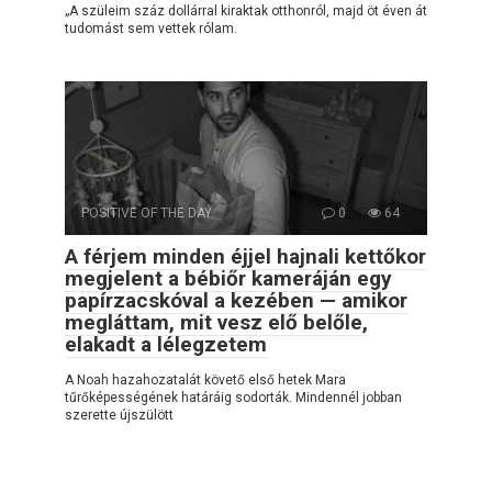
„A szüleim száz dollárral kiraktak otthonról, majd öt éven át
tudomást sem vettek rólam.
POSITIVE OF THE DAY
0
64
A férjem minden éjjel hajnali kettőkor
megjelent a bébiőr kameráján egy
papírzacskóval a kezében — amikor
megláttam, mit vesz elő belőle,
elakadt a lélegzetem
A Noah hazahozatalát követő első hetek Mara
tűrőképességének határáig sodorták. Mindennél jobban
szerette újszülött