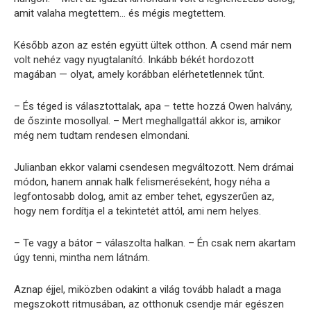
amit valaha megtettem… és mégis megtettem.
Később azon az estén együtt ültek otthon. A csend már nem
volt nehéz vagy nyugtalanító. Inkább békét hordozott
magában — olyat, amely korábban elérhetetlennek tűnt.
– És téged is választottalak, apa – tette hozzá Owen halvány,
de őszinte mosollyal. – Mert meghallgattál akkor is, amikor
még nem tudtam rendesen elmondani.
Julianban ekkor valami csendesen megváltozott. Nem drámai
módon, hanem annak halk felismeréseként, hogy néha a
legfontosabb dolog, amit az ember tehet, egyszerűen az,
hogy nem fordítja el a tekintetét attól, ami nem helyes.
– Te vagy a bátor – válaszolta halkan. – Én csak nem akartam
úgy tenni, mintha nem látnám.
Aznap éjjel, miközben odakint a világ tovább haladt a maga
megszokott ritmusában, az otthonuk csendje már egészen