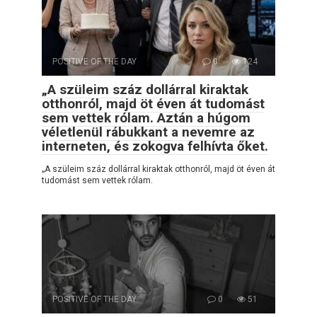
POSITIVE OF THE DAY
0
124
„A szüleim száz dollárral kiraktak
otthonról, majd öt éven át tudomást
sem vettek rólam. Aztán a húgom
véletlenül rábukkant a nevemre az
interneten, és zokogva felhívta őket.
„A szüleim száz dollárral kiraktak otthonról, majd öt éven át
tudomást sem vettek rólam.
POSITIVE OF THE DAY
0
51