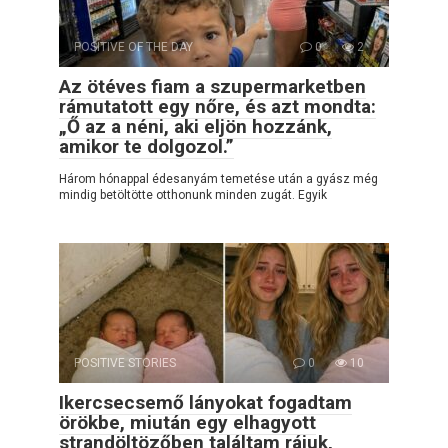
POSITIVE OF THE DAY
0
2
Az ötéves fiam a szupermarketben
rámutatott egy nőre, és azt mondta:
„Ő az a néni, aki eljön hozzánk,
amikor te dolgozol.”
Három hónappal édesanyám temetése után a gyász még
mindig betöltötte otthonunk minden zugát. Egyik
POSITIVE STORIES
0
10
Ikercsecsemő lányokat fogadtam
örökbe, miután egy elhagyott
strandöltözőben találtam rájuk,