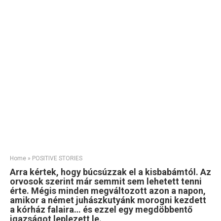
Home
»
POSITIVE STORIES
Arra kértek, hogy búcsúzzak el a kisbabámtól. Az
orvosok szerint már semmit sem lehetett tenni
érte. Mégis minden megváltozott azon a napon,
amikor a német juhászkutyánk morogni kezdett
a kórház falaira… és ezzel egy megdöbbentő
igazságot leplezett le.