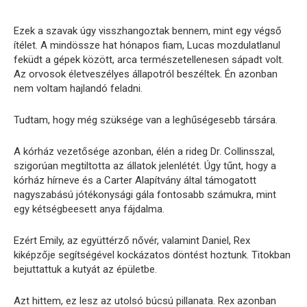
Ezek a szavak úgy visszhangoztak bennem, mint egy végső
ítélet. A mindössze hat hónapos fiam, Lucas mozdulatlanul
feküdt a gépek között, arca természetellenesen sápadt volt.
Az orvosok életveszélyes állapotról beszéltek. Én azonban
nem voltam hajlandó feladni.
Tudtam, hogy még szüksége van a leghűségesebb társára.
A kórház vezetősége azonban, élén a rideg Dr. Collinsszal,
szigorúan megtiltotta az állatok jelenlétét. Úgy tűnt, hogy a
kórház hírneve és a Carter Alapítvány által támogatott
nagyszabású jótékonysági gála fontosabb számukra, mint
egy kétségbeesett anya fájdalma.
Ezért Emily, az együttérző nővér, valamint Daniel, Rex
kiképzője segítségével kockázatos döntést hoztunk. Titokban
bejuttattuk a kutyát az épületbe.
Azt hittem, ez lesz az utolsó búcsú pillanata. Rex azonban