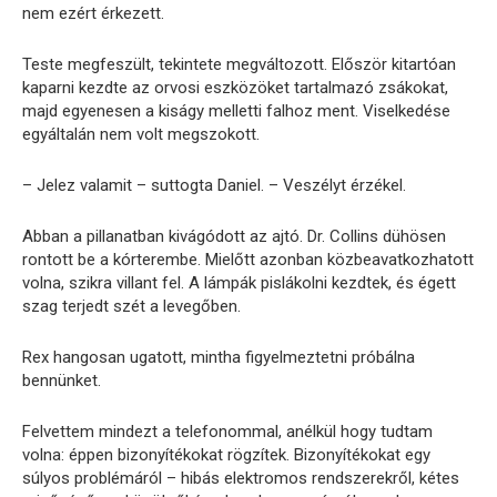
nem ezért érkezett.
Teste megfeszült, tekintete megváltozott. Először kitartóan
kaparni kezdte az orvosi eszközöket tartalmazó zsákokat,
majd egyenesen a kiságy melletti falhoz ment. Viselkedése
egyáltalán nem volt megszokott.
– Jelez valamit – suttogta Daniel. – Veszélyt érzékel.
Abban a pillanatban kivágódott az ajtó. Dr. Collins dühösen
rontott be a kórterembe. Mielőtt azonban közbeavatkozhatott
volna, szikra villant fel. A lámpák pislákolni kezdtek, és égett
szag terjedt szét a levegőben.
Rex hangosan ugatott, mintha figyelmeztetni próbálna
bennünket.
Felvettem mindezt a telefonommal, anélkül hogy tudtam
volna: éppen bizonyítékokat rögzítek. Bizonyítékokat egy
súlyos problémáról – hibás elektromos rendszerekről, kétes