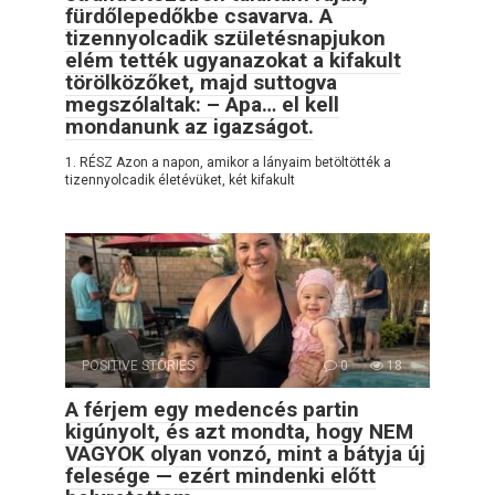
fürdőlepedőkbe csavarva. A
tizennyolcadik születésnapjukon
elém tették ugyanazokat a kifakult
törölközőket, majd suttogva
megszólaltak: – Apa… el kell
mondanunk az igazságot.
1. RÉSZ Azon a napon, amikor a lányaim betöltötték a
tizennyolcadik életévüket, két kifakult
POSITIVE STORIES
0
18
A férjem egy medencés partin
kigúnyolt, és azt mondta, hogy NEM
VAGYOK olyan vonzó, mint a bátyja új
felesége — ezért mindenki előtt