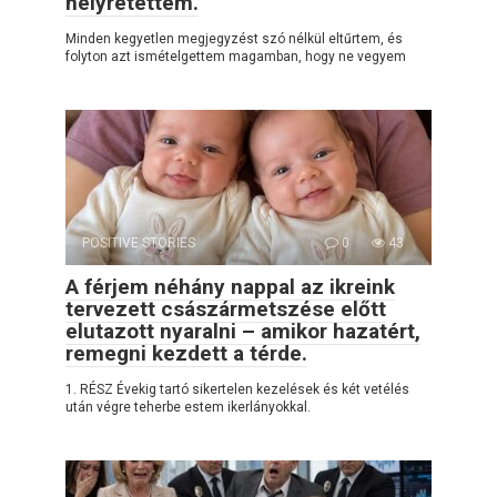
helyretettem.
Minden kegyetlen megjegyzést szó nélkül eltűrtem, és
folyton azt ismételgettem magamban, hogy ne vegyem
POSITIVE STORIES
0
43
A férjem néhány nappal az ikreink
tervezett császármetszése előtt
elutazott nyaralni – amikor hazatért,
remegni kezdett a térde.
1. RÉSZ Évekig tartó sikertelen kezelések és két vetélés
után végre teherbe estem ikerlányokkal.