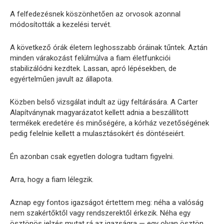
A felfedezésnek köszönhetően az orvosok azonnal
módosították a kezelési tervét.
A következő órák életem leghosszabb óráinak tűntek. Aztán
minden várakozást felülmúlva a fiam életfunkciói
stabilizálódni kezdtek. Lassan, apró lépésekben, de
egyértelműen javult az állapota.
Közben belső vizsgálat indult az ügy feltárására. A Carter
Alapítványnak magyarázatot kellett adnia a beszállított
termékek eredetére és minőségére, a kórház vezetőségének
pedig felelnie kellett a mulasztásokért és döntéseiért.
Én azonban csak egyetlen dologra tudtam figyelni.
Arra, hogy a fiam lélegzik.
Aznap egy fontos igazságot értettem meg: néha a valóság
nem szakértőktől vagy rendszerektől érkezik. Néha egy
ösztönös jelzés mutat rá az igazságra — egy olyan ösztön,