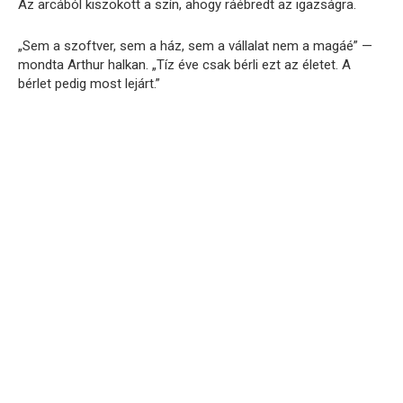
Az arcából kiszökött a szín, ahogy ráébredt az igazságra.
„Sem a szoftver, sem a ház, sem a vállalat nem a magáé” —
mondta Arthur halkan. „Tíz éve csak bérli ezt az életet. A
bérlet pedig most lejárt.”