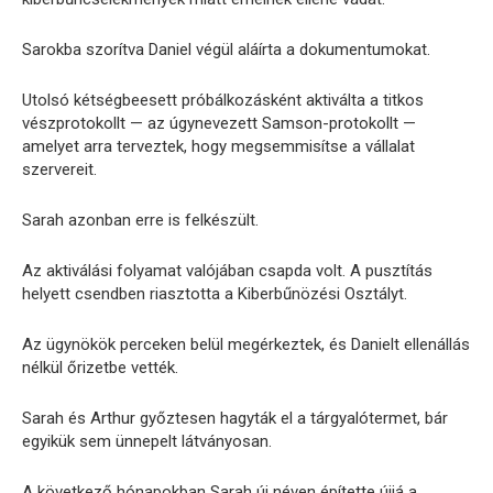
Sarokba szorítva Daniel végül aláírta a dokumentumokat.
Utolsó kétségbeesett próbálkozásként aktiválta a titkos
vészprotokollt — az úgynevezett Samson-protokollt —
amelyet arra terveztek, hogy megsemmisítse a vállalat
szervereit.
Sarah azonban erre is felkészült.
Az aktiválási folyamat valójában csapda volt. A pusztítás
helyett csendben riasztotta a Kiberbűnözési Osztályt.
Az ügynökök perceken belül megérkeztek, és Danielt ellenállás
nélkül őrizetbe vették.
Sarah és Arthur győztesen hagyták el a tárgyalótermet, bár
egyikük sem ünnepelt látványosan.
A következő hónapokban Sarah új néven építette újjá a