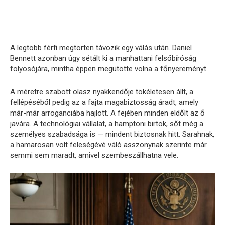
A legtöbb férfi megtörten távozik egy válás után. Daniel
Bennett azonban úgy sétált ki a manhattani felsőbíróság
folyosójára, mintha éppen megütötte volna a főnyereményt.
A méretre szabott olasz nyakkendője tökéletesen állt, a
fellépéséből pedig az a fajta magabiztosság áradt, amely
már-már arroganciába hajlott. A fejében minden eldőlt az ő
javára. A technológiai vállalat, a hamptoni birtok, sőt még a
személyes szabadsága is — mindent biztosnak hitt. Sarahnak,
a hamarosan volt feleségévé váló asszonynak szerinte már
semmi sem maradt, amivel szembeszállhatna vele.