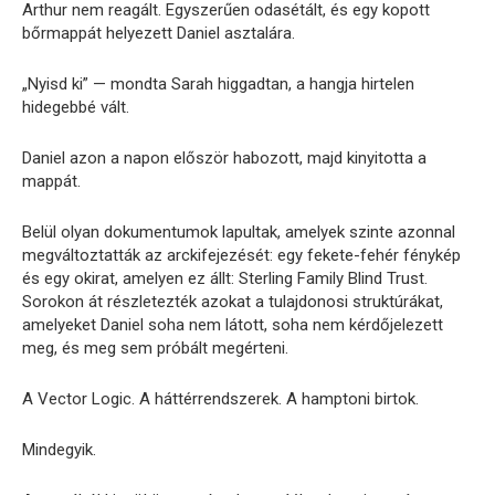
Arthur nem reagált. Egyszerűen odasétált, és egy kopott
bőrmappát helyezett Daniel asztalára.
„Nyisd ki” — mondta Sarah higgadtan, a hangja hirtelen
hidegebbé vált.
Daniel azon a napon először habozott, majd kinyitotta a
mappát.
Belül olyan dokumentumok lapultak, amelyek szinte azonnal
megváltoztatták az arckifejezését: egy fekete-fehér fénykép
és egy okirat, amelyen ez állt: Sterling Family Blind Trust.
Sorokon át részletezték azokat a tulajdonosi struktúrákat,
amelyeket Daniel soha nem látott, soha nem kérdőjelezett
meg, és meg sem próbált megérteni.
A Vector Logic. A háttérrendszerek. A hamptoni birtok.
Mindegyik.