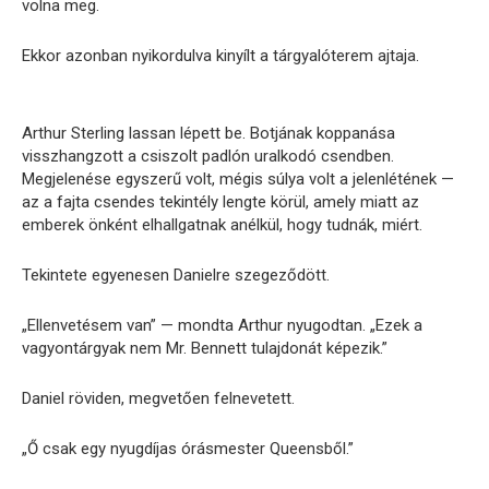
volna meg.
Ekkor azonban nyikordulva kinyílt a tárgyalóterem ajtaja.
Arthur Sterling lassan lépett be. Botjának koppanása
visszhangzott a csiszolt padlón uralkodó csendben.
Megjelenése egyszerű volt, mégis súlya volt a jelenlétének —
az a fajta csendes tekintély lengte körül, amely miatt az
emberek önként elhallgatnak anélkül, hogy tudnák, miért.
Tekintete egyenesen Danielre szegeződött.
„Ellenvetésem van” — mondta Arthur nyugodtan. „Ezek a
vagyontárgyak nem Mr. Bennett tulajdonát képezik.”
Daniel röviden, megvetően felnevetett.
„Ő csak egy nyugdíjas órásmester Queensből.”