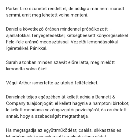
Parker bíró szünetet rendelt el, de addigra már nem maradt
semmi, amit meg lehetett volna menteni.
Daniel a következő órában mindennel próbálkozott —
ajánlatokkal, fenyegetésekkel, kétségbeesett könyörgésekkel.
Fele-fele arányú megosztással. Vezetői lemondásokkal.
Ígéretekkel. Pánikkal.
Sarah azonban minden szavát előre látta, még mielőtt
kimondta volna őket.
Végül Arthur ismertette az utolsó feltételeket.
Danielnek teljes egészében át kellett adnia a Bennett &
Company tulajdonjogát, el kellett hagynia a hamptoni birtokot,
le kellett mondania vezérigazgatói pozíciójáról, és örülhetett
annak, hogy a szabadságát megtarthatja.
Ha megtagadja az együttműködést, csalás, sikkasztás és
kiberbűncselekmények miatt emelnek ellene vádat.