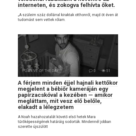
interneten, és zokogva felhívta őket.
„A szüleim száz dollárral kiraktak otthonról, majd öt éven át
tudomást sem vettek rólam.
POSITIVE OF THE DAY
0
51
A férjem minden éjjel hajnali kettőkor
megjelent a bébiőr kameráján egy
papírzacskóval a kezében — amikor
megláttam, mit vesz elő belőle,
elakadt a lélegzetem
A Noah hazahozatalát követő első hetek Mara
tűrőképességének határáig sodorták. Mindennél jobban
szerette újszülött