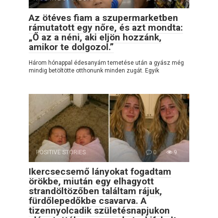
Az ötéves fiam a szupermarketben
rámutatott egy nőre, és azt mondta:
„Ő az a néni, aki eljön hozzánk,
amikor te dolgozol.”
Három hónappal édesanyám temetése után a gyász még
mindig betöltötte otthonunk minden zugát. Egyik
POSITIVE STORIES
0
9
Ikercsecsemő lányokat fogadtam
örökbe, miután egy elhagyott
strandöltözőben találtam rájuk,
fürdőlepedőkbe csavarva. A
tizennyolcadik születésnapjukon