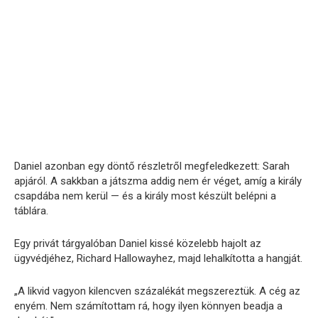
Daniel azonban egy döntő részletről megfeledkezett: Sarah
apjáról. A sakkban a játszma addig nem ér véget, amíg a király
csapdába nem kerül — és a király most készült belépni a
táblára.
Egy privát tárgyalóban Daniel kissé közelebb hajolt az
ügyvédjéhez, Richard Hallowayhez, majd lehalkította a hangját.
„A likvid vagyon kilencven százalékát megszereztük. A cég az
enyém. Nem számítottam rá, hogy ilyen könnyen beadja a