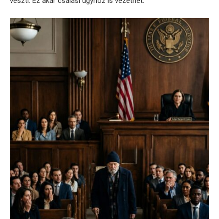
veszti. Ez akár csalási ügyhöz is vezethet.”