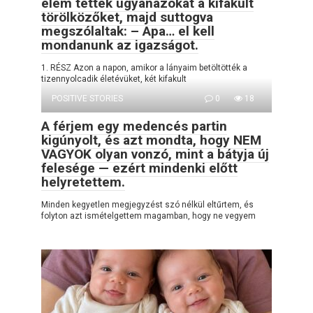
elém tették ugyanazokat a kifakult
törölközőket, majd suttogva
megszólaltak: – Apa… el kell
mondanunk az igazságot.
1. RÉSZ Azon a napon, amikor a lányaim betöltötték a
tizennyolcadik életévüket, két kifakult
POSITIVE STORIES
0
18
A férjem egy medencés partin
kigúnyolt, és azt mondta, hogy NEM
VAGYOK olyan vonzó, mint a bátyja új
felesége — ezért mindenki előtt
helyretettem.
Minden kegyetlen megjegyzést szó nélkül eltűrtem, és
folyton azt ismételgettem magamban, hogy ne vegyem