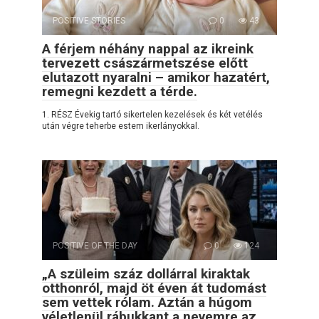
POSITIVE STORIES
0
43
A férjem néhány nappal az ikreink
tervezett császármetszése előtt
elutazott nyaralni – amikor hazatért,
remegni kezdett a térde.
1. RÉSZ Évekig tartó sikertelen kezelések és két vetélés
után végre teherbe estem ikerlányokkal.
POSITIVE OF THE DAY
0
124
„A szüleim száz dollárral kiraktak
otthonról, majd öt éven át tudomást
sem vettek rólam. Aztán a húgom
véletlenül rábukkant a nevemre az