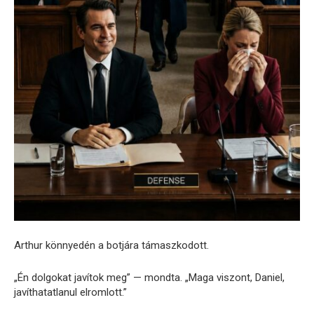
Arthur könnyedén a botjára támaszkodott.
„Én dolgokat javítok meg” — mondta. „Maga viszont, Daniel,
javíthatatlanul elromlott.”