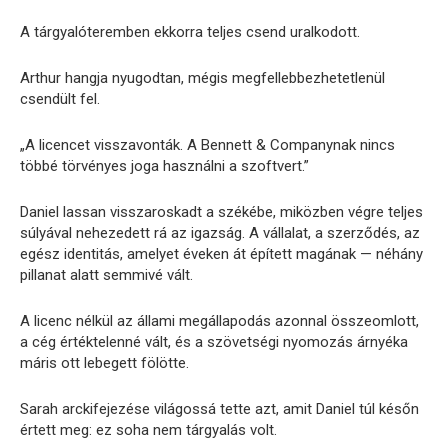
A tárgyalóteremben ekkorra teljes csend uralkodott.
Arthur hangja nyugodtan, mégis megfellebbezhetetlenül
csendült fel.
„A licencet visszavonták. A Bennett & Companynak nincs
többé törvényes joga használni a szoftvert.”
Daniel lassan visszaroskadt a székébe, miközben végre teljes
súlyával nehezedett rá az igazság. A vállalat, a szerződés, az
egész identitás, amelyet éveken át épített magának — néhány
pillanat alatt semmivé vált.
A licenc nélkül az állami megállapodás azonnal összeomlott,
a cég értéktelenné vált, és a szövetségi nyomozás árnyéka
máris ott lebegett fölötte.
Sarah arckifejezése világossá tette azt, amit Daniel túl későn
értett meg: ez soha nem tárgyalás volt.