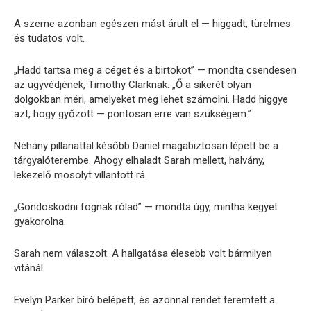
A szeme azonban egészen mást árult el — higgadt, türelmes
és tudatos volt.
„Hadd tartsa meg a céget és a birtokot” — mondta csendesen
az ügyvédjének, Timothy Clarknak. „Ő a sikerét olyan
dolgokban méri, amelyeket meg lehet számolni. Hadd higgye
azt, hogy győzött — pontosan erre van szükségem.”
Néhány pillanattal később Daniel magabiztosan lépett be a
tárgyalóterembe. Ahogy elhaladt Sarah mellett, halvány,
lekezelő mosolyt villantott rá.
„Gondoskodni fognak rólad” — mondta úgy, mintha kegyet
gyakorolna.
Sarah nem válaszolt. A hallgatása élesebb volt bármilyen
vitánál.
Evelyn Parker bíró belépett, és azonnal rendet teremtett a