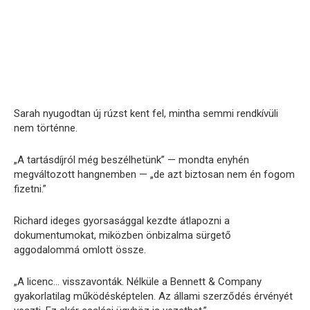
Sarah nyugodtan új rúzst kent fel, mintha semmi rendkívüli
nem történne.
„A tartásdíjról még beszélhetünk” — mondta enyhén
megváltozott hangnemben — „de azt biztosan nem én fogom
fizetni.”
Richard ideges gyorsasággal kezdte átlapozni a
dokumentumokat, miközben önbizalma sürgető
aggodalommá omlott össze.
„A licenc… visszavonták. Nélküle a Bennett & Company
gyakorlatilag működésképtelen. Az állami szerződés érvényét