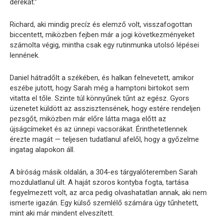
derekát.”
Richard, aki mindig precíz és elemző volt, visszafogottan
biccentett, miközben fejben már a jogi következményeket
számolta végig, mintha csak egy rutinmunka utolsó lépései
lennének.
Daniel hátradőlt a székében, és halkan felnevetett, amikor
eszébe jutott, hogy Sarah még a hamptoni birtokot sem
vitatta el tőle. Szinte túl könnyűnek tűnt az egész. Gyors
üzenetet küldött az asszisztensének, hogy estére rendeljen
pezsgőt, miközben már előre látta maga előtt az
újságcímeket és az ünnepi vacsorákat. Érinthetetlennek
érezte magát — teljesen tudatlanul afelől, hogy a győzelme
ingatag alapokon áll.
A bíróság másik oldalán, a 304-es tárgyalóteremben Sarah
mozdulatlanul ült. A haját szoros kontyba fogta, tartása
fegyelmezett volt, az arca pedig olvashatatlan annak, aki nem
ismerte igazán. Egy külső szemlélő számára úgy tűnhetett,
mint aki már mindent elveszített.