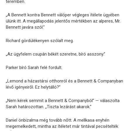
teremben.
„A Bennett kontra Bennett válóper végleges ítélete ügyében
ülünk itt. A megállapodás jelentős mértékben az alperes, Mr.
Bennett javára szól.”
Richard gördülékenyen szólalt meg.
„Az ügyfelem csupán békét szeretne, bíró asszony.”
Parker bíró Sarah felé fordult.
„Lemond a házastársi otthonról és a Bennett & Companyban
lévő igényeiről. Ez helytálló?”
„Nem kérek semmit a Bennett & Companyból” — válaszolta
Sarah határozottan. „Tiszta lezárást akarok.”
Daniel önbizalma még tovább nőtt. A mellkasa enyhén
megemelkedett, mintha az ítéletet már tintával pecsételték