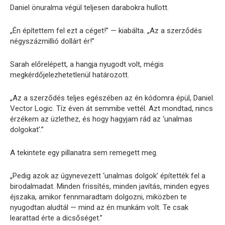
Daniel önuralma végül teljesen darabokra hullott.
„Én építettem fel ezt a céget!” — kiabálta. „Az a szerződés
négyszázmillió dollárt ér!”
Sarah előrelépett, a hangja nyugodt volt, mégis
megkérdőjelezhetetlenül határozott.
„Az a szerződés teljes egészében az én kódomra épül, Daniel.
Vector Logic. Tíz éven át semmibe vettél. Azt mondtad, nincs
érzékem az üzlethez, és hogy hagyjam rád az ‘unalmas
dolgokat’.”
A tekintete egy pillanatra sem remegett meg.
„Pedig azok az úgynevezett ‘unalmas dolgok’ építették fel a
birodalmadat. Minden frissítés, minden javítás, minden egyes
éjszaka, amikor fennmaradtam dolgozni, miközben te
nyugodtan aludtál — mind az én munkám volt. Te csak
learattad érte a dicsőséget.”