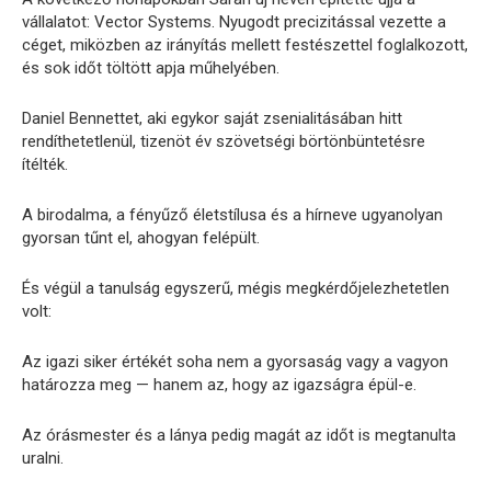
vállalatot: Vector Systems. Nyugodt precizitással vezette a
céget, miközben az irányítás mellett festészettel foglalkozott,
és sok időt töltött apja műhelyében.
Daniel Bennettet, aki egykor saját zsenialitásában hitt
rendíthetetlenül, tizenöt év szövetségi börtönbüntetésre
ítélték.
A birodalma, a fényűző életstílusa és a hírneve ugyanolyan
gyorsan tűnt el, ahogyan felépült.
És végül a tanulság egyszerű, mégis megkérdőjelezhetetlen
volt:
Az igazi siker értékét soha nem a gyorsaság vagy a vagyon
határozza meg — hanem az, hogy az igazságra épül-e.
Az órásmester és a lánya pedig magát az időt is megtanulta
uralni.