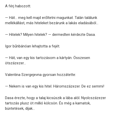
A férj habozott.
— Hát… meg kell majd erőltetni magunkat. Talán találunk
mellékállást, más hiteleket bezárunk a lakás eladásából…
— Hitelek? Milyen hitelek? — dermedten kérdezte Dasa.
Igor bűnbánóan lehajtotta a fejét.
— Hát, van egy kis tartozásom a kártyán. Összesen
ötszázezer…
Valentina Szergejevna gyorsan hozzátette:
— Nekem is van egy kis hitel. Háromszázezer. De ez semmi!
Dasa érezte, hogy a talaj kicsúszik a lába alól. Nyolcszázezer
tartozás plusz öt millió kölcsön. És még a kamatok,
büntetések, díjak…