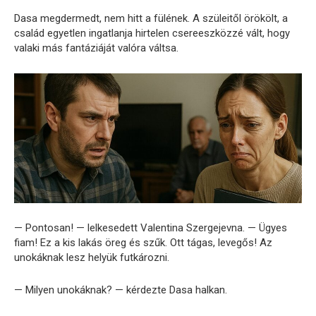
Dasa megdermedt, nem hitt a fülének. A szüleitől örökölt, a
család egyetlen ingatlanja hirtelen csereeszközzé vált, hogy
valaki más fantáziáját valóra váltsa.
— Pontosan! — lelkesedett Valentina Szergejevna. — Ügyes
fiam! Ez a kis lakás öreg és szűk. Ott tágas, levegős! Az
unokáknak lesz helyük futkározni.
— Milyen unokáknak? — kérdezte Dasa halkan.