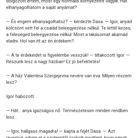
dolgozott értem, most egy normális környezetre vágyik. Hát
elhanyagolhatom a saját anyámat?
— És engem elhanyagolhatsz? — kérdezte Dasa. — Igor, anyád
kölcsönt vett fel a család beleegyezése nélkül. Te lettél kezes,
a feleséged beleegyezése nélkül. Most a lakásomat akarnád
eladni. Hol van itt az én érdekem?
— A te érdekeidet is figyelembe vesszük! — tiltakozott Igor. —
Részünk lesz a nagy házban! Ez jó befektetés!
— A ház Valentina Szergejevna nevére van írva. Milyen részem
lesz?
Igor habozott.
— Hát… anya igazságos nő. Természetesen minden rendben
lesz…
— Igor, hallgass magadra! — kapta a fejét Dasa. — Azt
javaslod, adjam el a szüleimtől örökölt ingatlant, hogy pénzt