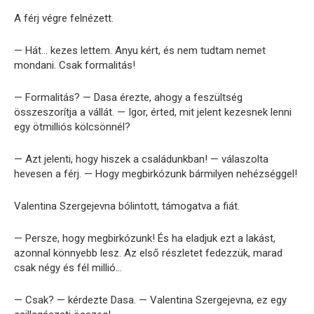
A férj végre felnézett.
— Hát… kezes lettem. Anyu kért, és nem tudtam nemet
mondani. Csak formalitás!
— Formalitás? — Dasa érezte, ahogy a feszültség
összeszorítja a vállát. — Igor, érted, mit jelent kezesnek lenni
egy ötmilliós kölcsönnél?
— Azt jelenti, hogy hiszek a családunkban! — válaszolta
hevesen a férj. — Hogy megbirkózunk bármilyen nehézséggel!
Valentina Szergejevna bólintott, támogatva a fiát.
— Persze, hogy megbirkózunk! És ha eladjuk ezt a lakást,
azonnal könnyebb lesz. Az első részletet fedezzük, marad
csak négy és fél millió…
— Csak? — kérdezte Dasa. — Valentina Szergejevna, ez egy