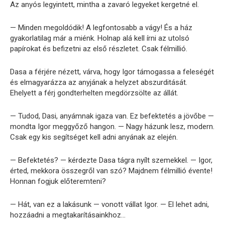
Az anyós legyintett, mintha a zavaró legyeket kergetné el.
— Minden megoldódik! A legfontosabb a vágy! És a ház
gyakorlatilag már a miénk. Holnap alá kell írni az utolsó
papírokat és befizetni az első részletet. Csak félmillió.
Dasa a férjére nézett, várva, hogy Igor támogassa a feleségét
és elmagyarázza az anyjának a helyzet abszurditását.
Ehelyett a férj gondterhelten megdörzsölte az állát.
— Tudod, Dasi, anyámnak igaza van. Ez befektetés a jövőbe —
mondta Igor meggyőző hangon. — Nagy házunk lesz, modern.
Csak egy kis segítséget kell adni anyának az elején.
— Befektetés? — kérdezte Dasa tágra nyílt szemekkel. — Igor,
érted, mekkora összegről van szó? Majdnem félmillió évente!
Honnan fogjuk előteremteni?
— Hát, van ez a lakásunk — vonott vállat Igor. — El lehet adni,
hozzáadni a megtakarításainkhoz…