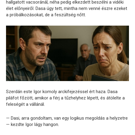
hallgatott vacsoránál, néha pedig elkezdett beszélni a vidéki
élet előnyeiről. Dasa úgy tett, mintha nem venné észre ezeket
a próbálkozásokat, de a feszültség nőtt.
Szerdán este Igor komoly arckifejezéssel ért haza. Dasa
piláfot főzött, amikor a férj a tűzhelyhez lépett, és átölelte a
feleségét a vállánál.
— Dasi, arra gondoltam, van egy logikus megoldás a helyzetre
— kezdte Igor lágy hangon.