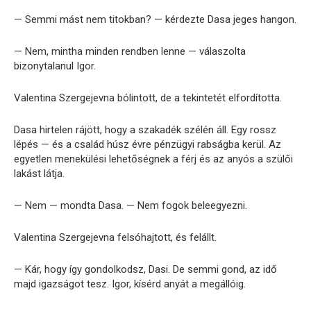
— Semmi mást nem titokban? — kérdezte Dasa jeges hangon.
— Nem, mintha minden rendben lenne — válaszolta
bizonytalanul Igor.
Valentina Szergejevna bólintott, de a tekintetét elfordította.
Dasa hirtelen rájött, hogy a szakadék szélén áll. Egy rossz
lépés — és a család húsz évre pénzügyi rabságba kerül. Az
egyetlen menekülési lehetőségnek a férj és az anyós a szülői
lakást látja.
— Nem — mondta Dasa. — Nem fogok beleegyezni.
Valentina Szergejevna felsóhajtott, és felállt.
— Kár, hogy így gondolkodsz, Dasi. De semmi gond, az idő
majd igazságot tesz. Igor, kísérd anyát a megállóig.