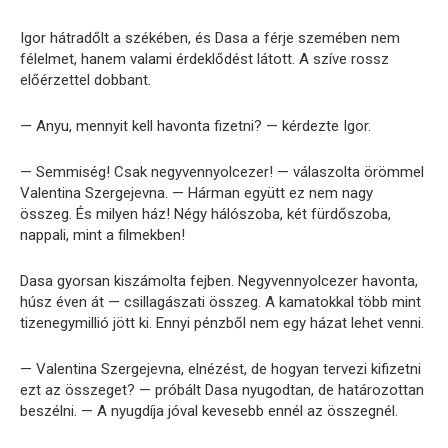
Igor hátradőlt a székében, és Dasa a férje szemében nem
félelmet, hanem valami érdeklődést látott. A szíve rossz
előérzettel dobbant.
— Anyu, mennyit kell havonta fizetni? — kérdezte Igor.
— Semmiség! Csak negyvennyolcezer! — válaszolta örömmel
Valentina Szergejevna. — Hárman együtt ez nem nagy
összeg. És milyen ház! Négy hálószoba, két fürdőszoba,
nappali, mint a filmekben!
Dasa gyorsan kiszámolta fejben. Negyvennyolcezer havonta,
húsz éven át — csillagászati összeg. A kamatokkal több mint
tizenegymillió jött ki. Ennyi pénzből nem egy házat lehet venni.
— Valentina Szergejevna, elnézést, de hogyan tervezi kifizetni
ezt az összeget? — próbált Dasa nyugodtan, de határozottan
beszélni. — A nyugdíja jóval kevesebb ennél az összegnél.