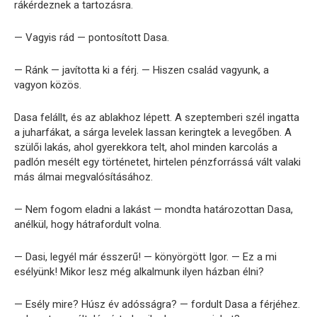
rákérdeznek a tartozásra.
— Vagyis rád — pontosított Dasa.
— Ránk — javította ki a férj. — Hiszen család vagyunk, a
vagyon közös.
Dasa felállt, és az ablakhoz lépett. A szeptemberi szél ingatta
a juharfákat, a sárga levelek lassan keringtek a levegőben. A
szülői lakás, ahol gyerekkora telt, ahol minden karcolás a
padlón mesélt egy történetet, hirtelen pénzforrássá vált valaki
más álmai megvalósításához.
— Nem fogom eladni a lakást — mondta határozottan Dasa,
anélkül, hogy hátrafordult volna.
— Dasi, legyél már ésszerű! — könyörgött Igor. — Ez a mi
esélyünk! Mikor lesz még alkalmunk ilyen házban élni?
— Esély mire? Húsz év adósságra? — fordult Dasa a férjéhez.