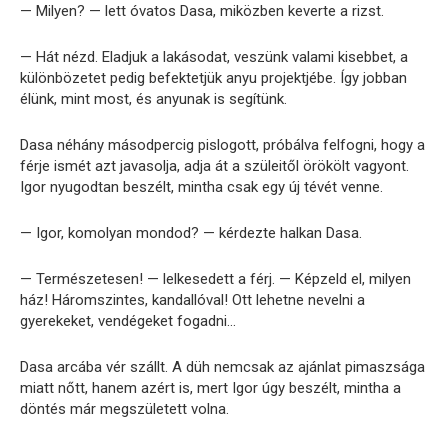
— Milyen? — lett óvatos Dasa, miközben keverte a rizst.
— Hát nézd. Eladjuk a lakásodat, veszünk valami kisebbet, a
különbözetet pedig befektetjük anyu projektjébe. Így jobban
élünk, mint most, és anyunak is segítünk.
Dasa néhány másodpercig pislogott, próbálva felfogni, hogy a
férje ismét azt javasolja, adja át a szüleitől örökölt vagyont.
Igor nyugodtan beszélt, mintha csak egy új tévét venne.
— Igor, komolyan mondod? — kérdezte halkan Dasa.
— Természetesen! — lelkesedett a férj. — Képzeld el, milyen
ház! Háromszintes, kandallóval! Ott lehetne nevelni a
gyerekeket, vendégeket fogadni…
Dasa arcába vér szállt. A düh nemcsak az ajánlat pimaszsága
miatt nőtt, hanem azért is, mert Igor úgy beszélt, mintha a
döntés már megszületett volna.