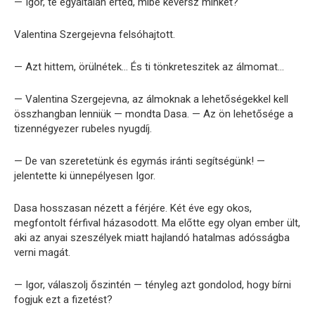
— Igor, te egyáltalán érted, mibe keversz minket?
Valentina Szergejevna felsóhajtott.
— Azt hittem, örülnétek… És ti tönkreteszitek az álmomat…
— Valentina Szergejevna, az álmoknak a lehetőségekkel kell
összhangban lenniük — mondta Dasa. — Az ön lehetősége a
tizennégyezer rubeles nyugdíj.
— De van szeretetünk és egymás iránti segítségünk! —
jelentette ki ünnepélyesen Igor.
Dasa hosszasan nézett a férjére. Két éve egy okos,
megfontolt férfival házasodott. Ma előtte egy olyan ember ült,
aki az anyai szeszélyek miatt hajlandó hatalmas adósságba
verni magát.
— Igor, válaszolj őszintén — tényleg azt gondolod, hogy bírni
fogjuk ezt a fizetést?