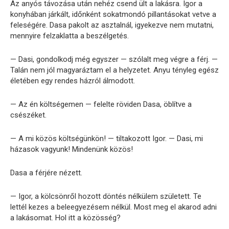
Az anyós távozása után nehéz csend ült a lakásra. Igor a
konyhában járkált, időnként sokatmondó pillantásokat vetve a
feleségére. Dasa pakolt az asztalnál, igyekezve nem mutatni,
mennyire felzaklatta a beszélgetés.
— Dasi, gondolkodj még egyszer — szólalt meg végre a férj. —
Talán nem jól magyaráztam el a helyzetet. Anyu tényleg egész
életében egy rendes házról álmodott.
— Az én költségemen — felelte röviden Dasa, öblítve a
csészéket.
— A mi közös költségünkön! — tiltakozott Igor. — Dasi, mi
házasok vagyunk! Mindenünk közös!
Dasa a férjére nézett.
— Igor, a kölcsönről hozott döntés nélkülem született. Te
lettél kezes a beleegyezésem nélkül. Most meg el akarod adni
a lakásomat. Hol itt a közösség?