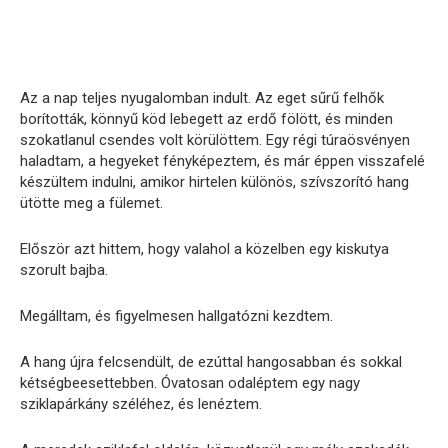
Az a nap teljes nyugalomban indult. Az eget sűrű felhők
borították, könnyű köd lebegett az erdő fölött, és minden
szokatlanul csendes volt körülöttem. Egy régi túraösvényen
haladtam, a hegyeket fényképeztem, és már éppen visszafelé
készültem indulni, amikor hirtelen különös, szívszorító hang
ütötte meg a fülemet.
Először azt hittem, hogy valahol a közelben egy kiskutya
szorult bajba.
Megálltam, és figyelmesen hallgatózni kezdtem.
A hang újra felcsendült, de ezúttal hangosabban és sokkal
kétségbeesettebben. Óvatosan odaléptem egy nagy
sziklapárkány széléhez, és lenéztem.