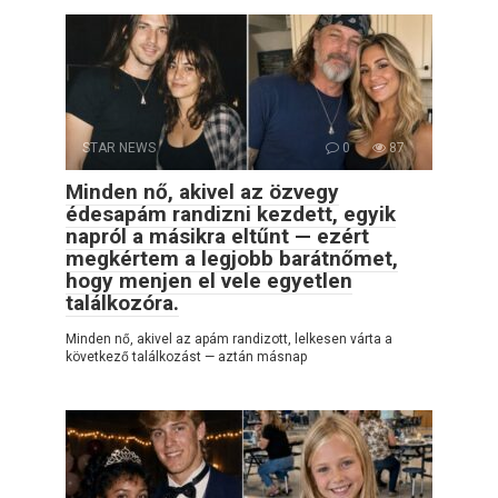
STAR NEWS
0
87
Minden nő, akivel az özvegy
édesapám randizni kezdett, egyik
napról a másikra eltűnt — ezért
megkértem a legjobb barátnőmet,
hogy menjen el vele egyetlen
találkozóra.
Minden nő, akivel az apám randizott, lelkesen várta a
következő találkozást — aztán másnap