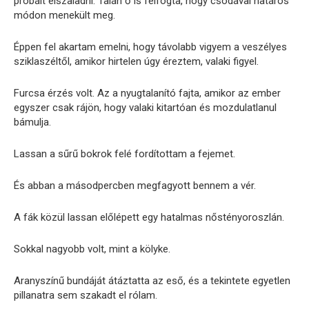
próbált elszaladni. Talán ő is felfogta, hogy csodával határos
módon menekült meg.
Éppen fel akartam emelni, hogy távolabb vigyem a veszélyes
sziklaszéltől, amikor hirtelen úgy éreztem, valaki figyel.
Furcsa érzés volt. Az a nyugtalanító fajta, amikor az ember
egyszer csak rájön, hogy valaki kitartóan és mozdulatlanul
bámulja.
Lassan a sűrű bokrok felé fordítottam a fejemet.
És abban a másodpercben megfagyott bennem a vér.
A fák közül lassan előlépett egy hatalmas nőstényoroszlán.
Sokkal nagyobb volt, mint a kölyke.
Aranyszínű bundáját átáztatta az eső, és a tekintete egyetlen
pillanatra sem szakadt el rólam.