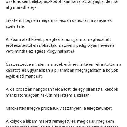
ösztönösen belekapaszkodott karmaival az anyagba, de már
alig maradt ereje.
Éreztem, hogy én magam is lassan csúszom a szakadék
széle felé.
A lábam alatt kövek peregtek le, az ujjaim a megfeszített
erőfeszítéstől elzsibbadtak, a szívem pedig olyan hevesen
vert, mintha az egész völgy hallhatná.
Összeszedve minden maradék erőmet, hirtelen felrántottam a
kabátot, és ugyanabban a pillanatban megragadtam a kölyök
egyik első mancsát.
A kis oroszlán hangosan felkiáltott, de egy pillanattal később
már biztonságban feküdt mellettem a sziklán.
Mindketten lihegve próbáltuk visszanyerni a lélegzetünket.
A kölyök a lábam mellett remegett, és még csak meg sem