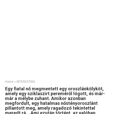
Home
»
INTERESTING
Egy fiatal nő megmentett egy oroszlánkölyköt,
amely egy sziklaszirt pereméről lógott, és már-
már a mélybe zuhant. Amikor azonban
megfordult, egy hatalmas nőstényoroszlánt
pillantott meg, amely ragadozó tekintettel
meredt rá… Ami ezután történt, az valóban