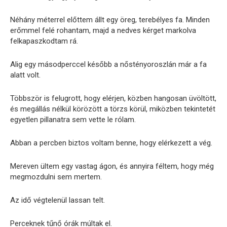
Néhány méterrel előttem állt egy öreg, terebélyes fa. Minden
erőmmel felé rohantam, majd a nedves kérget markolva
felkapaszkodtam rá.
Alig egy másodperccel később a nőstényoroszlán már a fa
alatt volt.
Többször is felugrott, hogy elérjen, közben hangosan üvöltött,
és megállás nélkül körözött a törzs körül, miközben tekintetét
egyetlen pillanatra sem vette le rólam.
Abban a percben biztos voltam benne, hogy elérkezett a vég.
Mereven ültem egy vastag ágon, és annyira féltem, hogy még
megmozdulni sem mertem.
Az idő végtelenül lassan telt.
Perceknek tűnő órák múltak el.