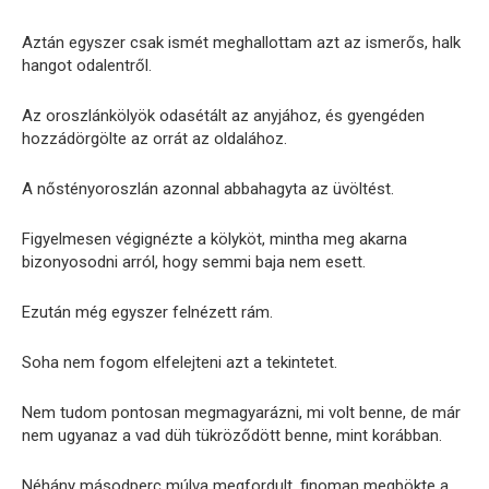
Aztán egyszer csak ismét meghallottam azt az ismerős, halk
hangot odalentről.
Az oroszlánkölyök odasétált az anyjához, és gyengéden
hozzádörgölte az orrát az oldalához.
A nőstényoroszlán azonnal abbahagyta az üvöltést.
Figyelmesen végignézte a kölyköt, mintha meg akarna
bizonyosodni arról, hogy semmi baja nem esett.
Ezután még egyszer felnézett rám.
Soha nem fogom elfelejteni azt a tekintetet.
Nem tudom pontosan megmagyarázni, mi volt benne, de már
nem ugyanaz a vad düh tükröződött benne, mint korábban.
Néhány másodperc múlva megfordult, finoman megbökte a