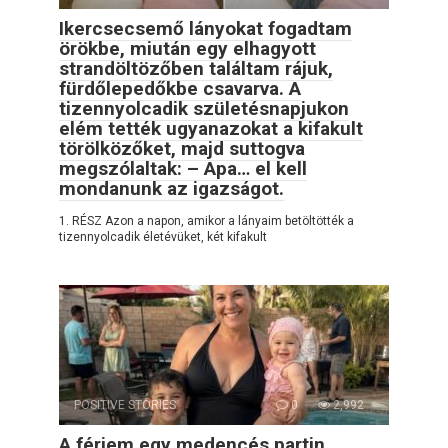
Ikercsecsemő lányokat fogadtam
örökbe, miután egy elhagyott
strandöltözőben találtam rájuk,
fürdőlepedőkbe csavarva. A
tizennyolcadik születésnapjukon
elém tették ugyanazokat a kifakult
törölközőket, majd suttogva
megszólaltak: – Apa… el kell
mondanunk az igazságot.
1. RÉSZ Azon a napon, amikor a lányaim betöltötték a
tizennyolcadik életévüket, két kifakult
POSITIVE STORIES
0
2,992
A férjem egy medencés partin