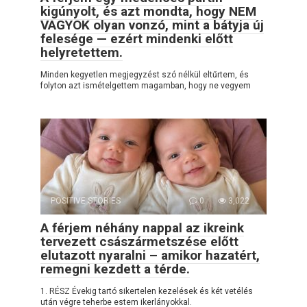
kigúnyolt, és azt mondta, hogy NEM
VAGYOK olyan vonzó, mint a bátyja új
felesége — ezért mindenki előtt
helyretettem.
Minden kegyetlen megjegyzést szó nélkül eltűrtem, és
folyton azt ismételgettem magamban, hogy ne vegyem
POSITIVE STORIES
0
3,022
A férjem néhány nappal az ikreink
tervezett császármetszése előtt
elutazott nyaralni – amikor hazatért,
remegni kezdett a térde.
1. RÉSZ Évekig tartó sikertelen kezelések és két vetélés
után végre teherbe estem ikerlányokkal.