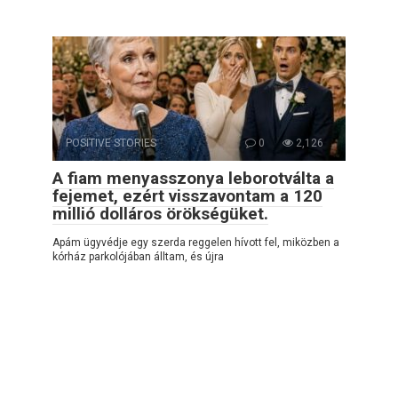
POSITIVE STORIES
0
2,126
A fiam menyasszonya leborotválta a
fejemet, ezért visszavontam a 120
millió dolláros örökségüket.
Apám ügyvédje egy szerda reggelen hívott fel, miközben a
kórház parkolójában álltam, és újra