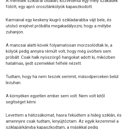
A meredek sziklafal oldalán, közvetlenül egy mély szakadék
fölött, egy apró oroszlánkölyök kapaszkodott.
Karmaival egy keskeny kiugró szikladarabba vájt bele, és
utolsó erejével próbálta megakadályozni, hogy a mélybe
zuhanjon.
A mancsai alatti kövek folyamatosan morzsolódtak le, a
kölyök pedig annyira rémült volt, hogy még üvölteni sem
próbált. Csak halk nyöszörgő hangokat adott ki, miközben
hatalmas, ijedt szemekkel felfelé nézett.
Tudtam, hogy ha nem teszek semmit, másodperceken belül
lezuhan.
A környéken egyetlen ember sem volt. Nem volt kitől
segítséget kérni.
Levettem a hátizsákomat, hasra feküdtem a hideg sziklán, és
amennyire csak tudtam, lenyújtóztam. Az egyik kezemmel a
sziklapárkányba kapaszkodtam, a másikkal pedig