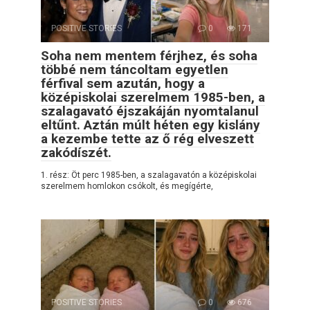
POSITIVE STORIES
0
171
Soha nem mentem férjhez, és soha
többé nem táncoltam egyetlen
férfival sem azután, hogy a
középiskolai szerelmem 1985-ben, a
szalagavató éjszakáján nyomtalanul
eltűnt. Aztán múlt héten egy kislány
a kezembe tette az ő rég elveszett
zakódíszét.
1. rész: Öt perc 1985-ben, a szalagavatón a középiskolai
szerelmem homlokon csókolt, és megígérte,
POSITIVE STORIES
0
676