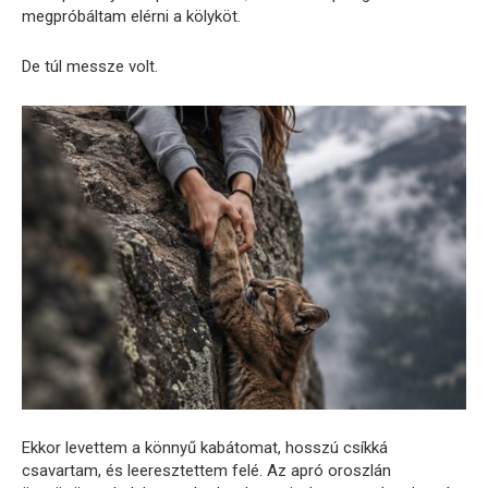
megpróbáltam elérni a kölyköt.
De túl messze volt.
Ekkor levettem a könnyű kabátomat, hosszú csíkká
csavartam, és leeresztettem felé. Az apró oroszlán