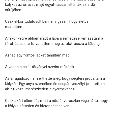
kölyköt az orrával, majd együtt lassan eltűntek az erdő
sűrűjében.
Csak ekkor tudatosult bennem igazán, hogy életben
maradtam.
Amikor végre abbamaradt a lábam remegése, lemásztam a
fáról, és szinte futva tettem meg az utat vissza a táborig.
Aznap egy fontos leckét tanultam meg:
A vadon a saját törvényei szerint működik.
Az a ragadozó nem érthette meg, hogy segíteni próbáltam a
kölykén. Egy anya szemében én csupán veszélyt jelentettem,
aki túl közel merészkedett a gyermekéhez.
Csak azért éltem túl, mert a nőstényoroszlán végül látta, hogy
a kölyke sértetlen és biztonságban van.