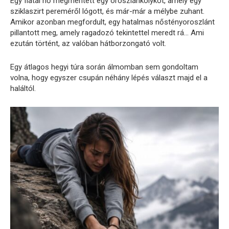
Egy fiatal nő megmentett egy oroszlánkölyköt, amely egy
sziklaszirt pereméről lógott, és már-már a mélybe zuhant.
Amikor azonban megfordult, egy hatalmas nőstényoroszlánt
pillantott meg, amely ragadozó tekintettel meredt rá… Ami
ezután történt, az valóban hátborzongató volt.
Egy átlagos hegyi túra során álmomban sem gondoltam
volna, hogy egyszer csupán néhány lépés választ majd el a
haláltól.