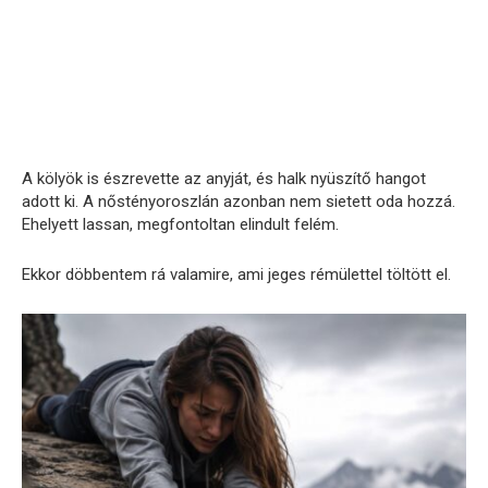
A kölyök is észrevette az anyját, és halk nyüszítő hangot
adott ki. A nőstényoroszlán azonban nem sietett oda hozzá.
Ehelyett lassan, megfontoltan elindult felém.
Ekkor döbbentem rá valamire, ami jeges rémülettel töltött el.