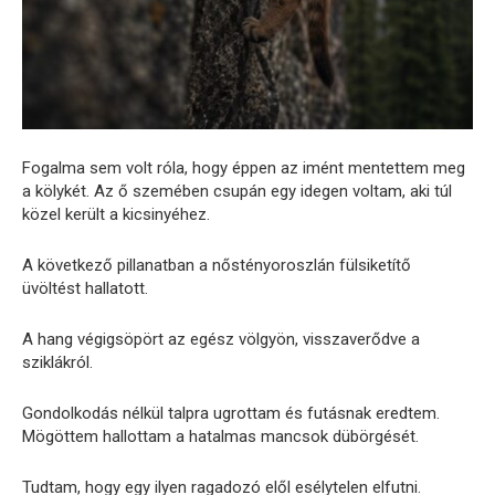
Fogalma sem volt róla, hogy éppen az imént mentettem meg
a kölykét. Az ő szemében csupán egy idegen voltam, aki túl
közel került a kicsinyéhez.
A következő pillanatban a nőstényoroszlán fülsiketítő
üvöltést hallatott.
A hang végigsöpört az egész völgyön, visszaverődve a
sziklákról.
Gondolkodás nélkül talpra ugrottam és futásnak eredtem.
Mögöttem hallottam a hatalmas mancsok dübörgését.
Tudtam, hogy egy ilyen ragadozó elől esélytelen elfutni.