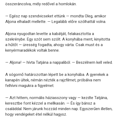
összeráncolva, mély redővel a homlokán.
— Egész nap szendvicseket ettünk — mondta Oleg, amikor
Aljona elhaladt mellette. — Legalább előre szólhattál volna.
Aljona nyugodtan levette a kabátját, felakasztotta a
szekrénybe. Egy szót sem szólt. A konyhába ment, kinyitotta
a hűtőt — üresség fogadta, ahogy várta. Csak must és a
kenyérmaradékok voltak benne.
— Aljona! — hívta Tatjána a nappaliból. — Beszélnem kell veled.
A sógornő határozottan lépett be a konyhába. A gyerekek a
kanapén ültek, némán nézték a rajzfilmet, próbálva nem
felhívni magukra a figyelmet.
— Azt hittem, normális háziasszony vagy — kezdte Tatjána,
keresztbe font kézzel a mellkasán. — És így bánsz a
családdal. Nem járunk hozzád minden nap. Egyszerűen illetlen,
hogy vendégeket étel nélkül hagysz.