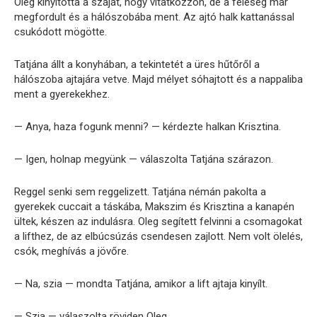
Oleg kinyitotta a száját, hogy vitatkozzon, de a feleség már
megfordult és a hálószobába ment. Az ajtó halk kattanással
csukódott mögötte.
Tatjána állt a konyhában, a tekintetét a üres hűtőről a
hálószoba ajtajára vetve. Majd mélyet sóhajtott és a nappaliba
ment a gyerekekhez.
— Anya, haza fogunk menni? — kérdezte halkan Krisztina.
— Igen, holnap megyünk — válaszolta Tatjána szárazon.
Reggel senki sem reggelizett. Tatjána némán pakolta a
gyerekek cuccait a táskába, Makszim és Krisztina a kanapén
ültek, készen az indulásra. Oleg segített felvinni a csomagokat
a lifthez, de az elbúcsúzás csendesen zajlott. Nem volt ölelés,
csók, meghívás a jövőre.
— Na, szia — mondta Tatjána, amikor a lift ajtaja kinyílt.
— Szia — válaszolta röviden Oleg.