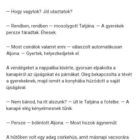
— Hogy vagytok? Jól utaztatok?
— Rendben, rendben — mosolygott Tatjána. — A gyerekek
persze fáradtak. Éhesek.
— Most csinálok valamit enni — válaszolt automatikusan
Aljona. — Gyertek, helyezkedjetek el.
A vendégeket a nappaliba kísérte, gyorsan elpakolta a
kanapéról az újságokat és párnákat. Oleg bekapcsolta a tévét
a gyerekeknek, majd ismét a konyhába húzódott a saját
újságával.
— Nem bánod, ha itt alszunk? — ült le Tatjána a fotelbe. — A
kanapé elég kényelmesnek tűnik.
— Persze — bólintott Aljona. — Most hozok ágyneműt.
A hűtőben volt egy adag csirkehús, amit másnapi vacsorára