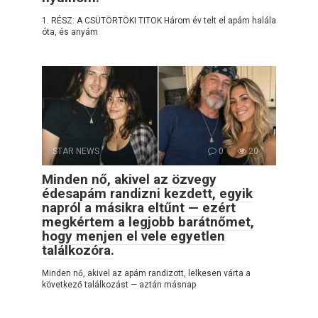
1. RÉSZ: A CSÜTÖRTÖKI TITOK Három év telt el apám halála
óta, és anyám
STAR NEWS
0
20
Minden nő, akivel az özvegy
édesapám randizni kezdett, egyik
napról a másikra eltűnt — ezért
megkértem a legjobb barátnőmet,
hogy menjen el vele egyetlen
találkozóra.
Minden nő, akivel az apám randizott, lelkesen várta a
következő találkozást — aztán másnap