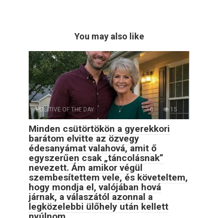
You may also like
POSITIVE OF THE DAY
0
15
Minden csütörtökön a gyerekkori
barátom elvitte az özvegy
édesanyámat valahová, amit ő
egyszerűen csak „táncolásnak”
nevezett. Ám amikor végül
szembesítettem vele, és követeltem,
hogy mondja el, valójában hová
járnak, a válaszától azonnal a
legközelebbi ülőhely után kellett
nyúlnom.