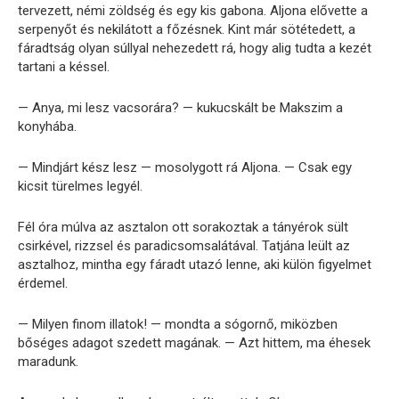
tervezett, némi zöldség és egy kis gabona. Aljona elővette a
serpenyőt és nekilátott a főzésnek. Kint már sötétedett, a
fáradtság olyan súllyal nehezedett rá, hogy alig tudta a kezét
tartani a késsel.
— Anya, mi lesz vacsorára? — kukucskált be Makszim a
konyhába.
— Mindjárt kész lesz — mosolygott rá Aljona. — Csak egy
kicsit türelmes legyél.
Fél óra múlva az asztalon ott sorakoztak a tányérok sült
csirkével, rizzsel és paradicsomsalátával. Tatjána leült az
asztalhoz, mintha egy fáradt utazó lenne, aki külön figyelmet
érdemel.
— Milyen finom illatok! — mondta a sógornő, miközben
bőséges adagot szedett magának. — Azt hittem, ma éhesek
maradunk.