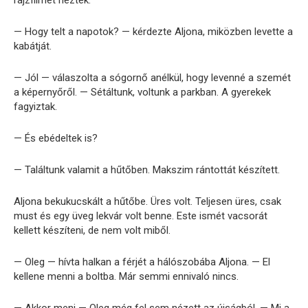
rajzfilmet néztek.
— Hogy telt a napotok? — kérdezte Aljona, miközben levette a
kabátját.
— Jól — válaszolta a sógornő anélkül, hogy levenné a szemét
a képernyőről. — Sétáltunk, voltunk a parkban. A gyerekek
fagyiztak.
— És ebédeltek is?
— Találtunk valamit a hűtőben. Makszim rántottát készített.
Aljona bekukucskált a hűtőbe. Üres volt. Teljesen üres, csak
must és egy üveg lekvár volt benne. Este ismét vacsorát
kellett készíteni, de nem volt miből.
— Oleg — hívta halkan a férjét a hálószobába Aljona. — El
kellene menni a boltba. Már semmi ennivaló nincs.