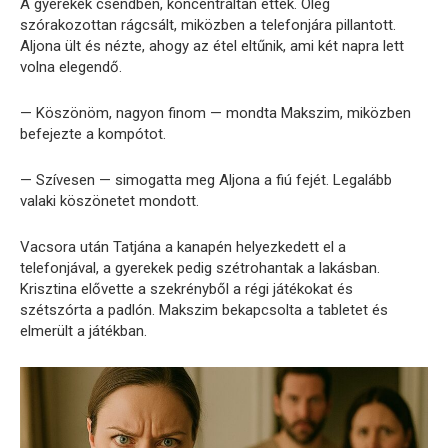
A gyerekek csendben, koncentráltan ettek. Oleg
szórakozottan rágcsált, miközben a telefonjára pillantott.
Aljona ült és nézte, ahogy az étel eltűnik, ami két napra lett
volna elegendő.
— Köszönöm, nagyon finom — mondta Makszim, miközben
befejezte a kompótot.
— Szívesen — simogatta meg Aljona a fiú fejét. Legalább
valaki köszönetet mondott.
Vacsora után Tatjána a kanapén helyezkedett el a
telefonjával, a gyerekek pedig szétrohantak a lakásban.
Krisztina elővette a szekrényből a régi játékokat és
szétszórta a padlón. Makszim bekapcsolta a tabletet és
elmerült a játékban.