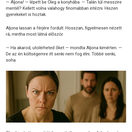
— Aljona! — lépett be Oleg a konyhába. — Talán túl messzire
mentél? Kellett volna valahogy finomabban intézni. Hiszen
gyerekeket is hoztak.
Aljona lassan a férjére fordult. Hosszan, figyelmesen nézett
rá, mintha most látná először.
— Ha akarod, utolérheted őket — mondta Aljona kimérten. —
De az én költségemre itt senki nem fog élni. Többé senki,
soha.