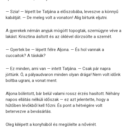
— Szia! — lépett be Tatjána a előszobába, leveszve a könnyű
kabátját. — De meleg volt a vonaton! Alig bírtunk eljutni.
A gyerekek némán anyjuk mögött topogtak, szemügyre véve a
lakást. Krisztina ásított és az öklével dörzsölte a szemét.
— Gyertek be — lépett félre Aljona. — És hol vannak a
cuccaitok? A táskák?
— Ez minden, ami van — intett Tatjána. — Csak pár napra
jöttünk. Ó, a pályaudvaron minden olyan drága! Nem volt időnk
boltba ugrani, a vonat ment.
Aljona bólintott, bár belül valami rossz érzés hasított. Néhány
napos ellátás nélküli időszak — ez azt jelentette, hogy a
hűtőben lévőkből kell főzni. És pont a hétvégére volt
betervezve a bevásárlás.
Oleg kilépett a konyhából és megölelte a nővérét.