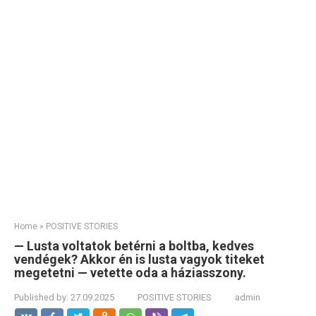
Home
»
POSITIVE STORIES
— Lusta voltatok betérni a boltba, kedves
vendégek? Akkor én is lusta vagyok titeket
megetetni — vetette oda a háziasszony.
Published by:
27.09.2025
POSITIVE STORIES
admin