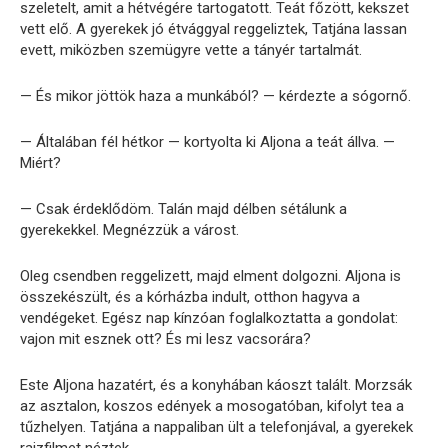
szeletelt, amit a hétvégére tartogatott. Teát főzött, kekszet
vett elő. A gyerekek jó étvággyal reggeliztek, Tatjána lassan
evett, miközben szemügyre vette a tányér tartalmát.
— És mikor jöttök haza a munkából? — kérdezte a sógornő.
— Általában fél hétkor — kortyolta ki Aljona a teát állva. —
Miért?
— Csak érdeklődöm. Talán majd délben sétálunk a
gyerekekkel. Megnézzük a várost.
Oleg csendben reggelizett, majd elment dolgozni. Aljona is
összekészült, és a kórházba indult, otthon hagyva a
vendégeket. Egész nap kínzóan foglalkoztatta a gondolat:
vajon mit esznek ott? És mi lesz vacsorára?
Este Aljona hazatért, és a konyhában káoszt talált. Morzsák
az asztalon, koszos edények a mosogatóban, kifolyt tea a
tűzhelyen. Tatjána a nappaliban ült a telefonjával, a gyerekek