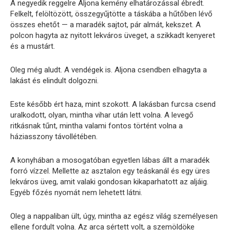
A negyedik reggelre Aljona kemény elhatározással ébredt.
Felkelt, felöltözött, összegyűjtötte a táskába a hűtőben lévő
összes ehetőt — a maradék sajtot, pár almát, kekszet. A
polcon hagyta az nyitott lekváros üveget, a szikkadt kenyeret
és a mustárt.
Oleg még aludt. A vendégek is. Aljona csendben elhagyta a
lakást és elindult dolgozni.
Este később ért haza, mint szokott. A lakásban furcsa csend
uralkodott, olyan, mintha vihar után lett volna. A levegő
ritkásnak tűnt, mintha valami fontos történt volna a
háziasszony távollétében.
A konyhában a mosogatóban egyetlen lábas állt a maradék
forró vízzel. Mellette az asztalon egy teáskanál és egy üres
lekváros üveg, amit valaki gondosan kikaparhatott az aljáig.
Egyéb főzés nyomát nem lehetett látni.
Oleg a nappaliban ült, úgy, mintha az egész világ személyesen
ellene fordult volna. Az arca sértett volt, a szemöldöke