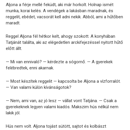
Aljona a férje mellé feküdt, aki már horkolt. Holnap ismét
munka, korai kelés. A vendégek a lakásban maradnak, és
reggelit, ebédet, vacsorát kell adni nekik. Abból, ami a hűtőben
maradt.
Reggel Aljona fél hétkor kelt, ahogy szokott. A konyhában
Tatjánát találta, aki az elégedetlen arckifejezéssel nyitott hűtő
előtt állt.
— Mi van ennivaló? — kérdezte a sógornő. — A gyerekek
felébredtek, enni akarnak.
— Most készítek reggelit — kapcsolta be Aljona a vízforralót.
— Van valami külön kívánságotok?
— Nem, ami van, az jó lesz — vállat vont Tatjána. — Csak a
gyerekeknek legyen valami kiadós. Makszim hús nélkül nem
lakik jól.
Hús nem volt. Aljona tojást sütött, sajtot és kolbászt