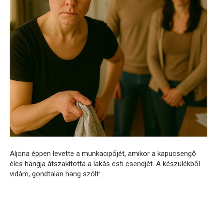
Aljona éppen levette a munkacipőjét, amikor a kapucsengő
éles hangja átszakította a lakás esti csendjét. A készülékből
vidám, gondtalan hang szólt: