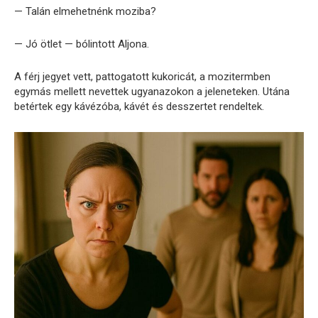
— Talán elmehetnénk moziba?
— Jó ötlet — bólintott Aljona.
A férj jegyet vett, pattogatott kukoricát, a mozitermben
egymás mellett nevettek ugyanazokon a jeleneteken. Utána
betértek egy kávézóba, kávét és desszertet rendeltek.