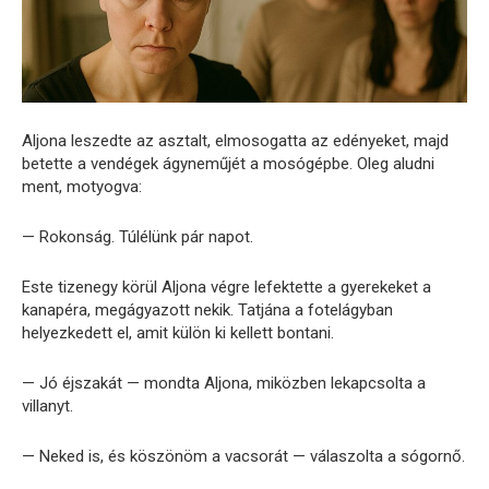
Aljona leszedte az asztalt, elmosogatta az edényeket, majd
betette a vendégek ágyneműjét a mosógépbe. Oleg aludni
ment, motyogva:
— Rokonság. Túlélünk pár napot.
Este tizenegy körül Aljona végre lefektette a gyerekeket a
kanapéra, megágyazott nekik. Tatjána a fotelágyban
helyezkedett el, amit külön ki kellett bontani.
— Jó éjszakát — mondta Aljona, miközben lekapcsolta a
villanyt.
— Neked is, és köszönöm a vacsorát — válaszolta a sógornő.