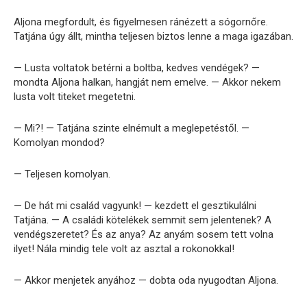
Aljona megfordult, és figyelmesen ránézett a sógornőre.
Tatjána úgy állt, mintha teljesen biztos lenne a maga igazában.
— Lusta voltatok betérni a boltba, kedves vendégek? —
mondta Aljona halkan, hangját nem emelve. — Akkor nekem
lusta volt titeket megetetni.
— Mi?! — Tatjána szinte elnémult a meglepetéstől. —
Komolyan mondod?
— Teljesen komolyan.
— De hát mi család vagyunk! — kezdett el gesztikulálni
Tatjána. — A családi kötelékek semmit sem jelentenek? A
vendégszeretet? És az anya? Az anyám sosem tett volna
ilyet! Nála mindig tele volt az asztal a rokonokkal!
— Akkor menjetek anyához — dobta oda nyugodtan Aljona.