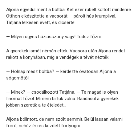
Aljona egyedül ment a boltba. Két ezer rubelt költött mindenre.
Otthon elkészítette a vacsorát — párolt hús krumplival.
Tatjána lelkesen evett, és dicsérte:
— Milyen ügyes háziasszony vagy! Tudsz főzni.
A gyerekek ismét némán ettek. Vacsora után Aljona rendet
rakott a konyhában, míg a vendégek a tévét nézték.
— Holnap mész boltba? — kérdezte óvatosan Aljona a
sógornőtől.
— Minek? — csodálkozott Tatjána. — Te magad is olyan
finomat főzöl. Mi nem bírtuk volna. Ráadásul a gyerekek
jobban szeretik a te ételedet…
Aljona bólintott, de nem szólt semmit. Belül lassan valami
forró, nehéz érzés kezdett fortyogni.