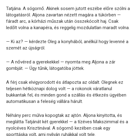
Tatjána. A sógornő. Akinek sosem jutott eszébe előre szólni a
látogatásról. Aljona zavartan nézett magára a tükörben —
fáradt arc, a kórházi műszak után összekócolt haj. Csak
ledőlt volna a kanapéra, és reggelig mozdulatlan maradt volna.
— Ki az? — kérdezte Oleg a konyhából, anélkül hogy levenné a
szemét az újságról.
— A nővéred a gyerekekkel — nyomta meg Aljona a zár
gombját. — Úgy tűnik, látogatóba jöttek.
A férj csak elvigyorodott és átlapozta az oldalt. Olegnek ez
teljesen hétköznapi dolog volt — a rokonok váratlanul
bukkantak fel, és minden gond a szállás és étkezés ügyében
automatikusan a feleség vállára hárult.
Néhány perc múlva kopogtak az ajtón. Aljona kinyitotta, és
meglátta Tatjánát két gyerekkel — a tízéves Makszimmal és a
nyolcéves Krisztinával. A sógornő kezében csak egy
sporttáska volt, ami nyilván ruhákkal volt tele.