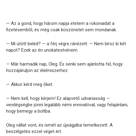
— Az a gond, hogy három napja etetem a rokonaidat a
fizetésemből, és még csak köszönetet sem mondanak.
— Mi ütött beléd? — a férj végre ránézett. — Nem bírsz ki két
napot? Ezek az én unokatestvéreim.
— Már harmadik nap, Oleg. És senki sem ajánlotta fel, hogy
hozzájáruljon az élelmiszerhez.
— Akkor kérd meg őket.
— Nem kell, hogy kérjem! Ez alapvető udvariasság —
vendégségbe jönni legalább némi ennivalóval, vagy felajánlani,
hogy bemegy a boltba.
Oleg vállat vont, és ismét az újságjába temetkezett. A
beszélgetés ezzel véget ért.