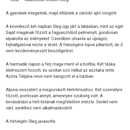
A gyerekek integettek, majd eltűntek a záródó ajtó mögött.
A következő két napban Oleg úgy járt a lakásban, mint az egér.
Saját magának főzött a fagyasztóból pelmenyit, gondosan
elpakolta az edényeket. Csendben olvasta az újságot,
fejhallgatóval nézte a tévét. A feleségére lopva pillantott, de ő
nem kezdeményezett beszélgetést.
A harmadik napon a férj maga ment el a boltba. Két táska
élelmiszert hozott, és azokat szó nélkül az asztalra tette.
Azóta Tatjána neve nem hangzott el a házban.
Aljona visszatért a megszokott életritmushoz. Két személyre
főzött, pontosan annyit, amennyire szükség volt. A
bevásárlást a heti listának megfelelően intézte. Senkit nem
várt, senkihez nem alkalmazkodott.
A hétvégén Oleg javasolta: