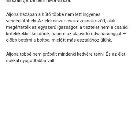
visszahívja. De nem hívta vissza.
Aljona házában a hűtő többé nem lett ingyenes
vendéglátóhely. Az élelmiszer csak azoknak szólt, akik
megértették az egyszerű igazságot: a tisztelet nem a családi
kötelékekkel kezdődik, hanem az alapvető udvariassággal —
előbb betérni a boltba, mielőtt más asztalához ülünk.
Aljona többé nem próbált mindenki kedvére tenni. És az élet
sokkal nyugodtabbá vált.