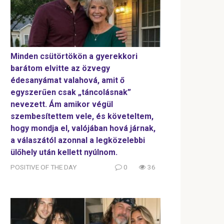
Minden csütörtökön a gyerekkori
barátom elvitte az özvegy
édesanyámat valahová, amit ő
egyszerűen csak „táncolásnak”
nevezett. Ám amikor végül
szembesítettem vele, és követeltem,
hogy mondja el, valójában hová járnak,
a válaszától azonnal a legközelebbi
ülőhely után kellett nyúlnom.
POSITIVE OF THE DAY
0
36