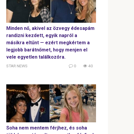
Minden nő, akivel az özvegy édesapám
randizni kezdett, egyik napról a
másikra eltűnt — ezért megkértem a
legjobb barátnőmet, hogy menjen el
vele egyetlen találkozóra.
STAR NEWS
0
40
Soha nem mentem férjhez, és soha