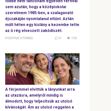
többé nem táncoltam egyetlen férfival
sem azután, hogy a középiskolai
szerelmem 1985-ben, a szalagavató
éjszakáján nyomtalanul eltűnt. Aztán
múlt héten egy kislány a kezembe tette
az ő rég elveszett zakódíszét.
POSITIVE STORIES
0
155
A férjemmel elvittük a lányunkat arra
az utazásra, amelyről mindig is
álmodott, hogy teljesítsük az utolsó
kívánságát. Ám az utolsó reggelen a