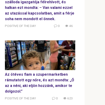
szálloda igazgatója félrehívott, és
halkan ezt mondta: – Van valami ezzel
az utazással kapcsolatban, amit a férje
soha nem mondott el önnek.
POSITIVE OF THE DAY
0
46
Az ötéves fiam a szupermarketben
rámutatott egy nőre, és azt mondta: „Ő
az a néni, aki eljön hozzánk, amikor te
dolgozol.”
POSITIVE OF THE DAY
0
623