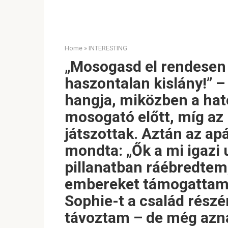
Home
»
INTERESTING
„Mosogasd el rendesen 
haszontalan kislány!” –
hangja, miközben a hat
mosogató előtt, míg az
játszottak. Aztán az ap
mondta: „Ők a mi igazi 
pillanatban ráébredtem
embereket támogattam,
Sophie-t a család részé
távoztam – de még azn