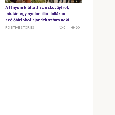
A lányom kitiltott az esküvőjéről,
miután egy nyolcmillió dolláros
szőlőbirtokot ajándékoztam neki
POSITIVE STORIES
0
60