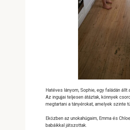
Hatéves lányom, Sophie, egy faládán állt 
Az ingujjai teljesen átáztak, könnyek csor
megtartani a tányérokat, amelyek szinte t
Eközben az unokahúgaim, Emma és Chloe, 
babáikkal játszottak.