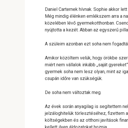
Daniel Carternek hívnak. Sophie akkor le
Még mindig élénken emlékszem arra a nap
közelében lévő gyermekotthonban. Csendb
nyújtotta a kezét. Abban az egyszerű pill
A szüleim azonban ezt soha nem fogadták
Amikor közöltem velük, hogy örökbe szer
miért nem vállalok inkább „saját gyereket
gyermek soha nem lesz olyan, mint az ig
csupán időre van szükségük.
De soha nem változtak meg.
Az évek során anyagilag is segítettem ne
jelzáloghitelük törlesztéséhez, fizettem
költségekben és az otthoni javítások fi
kellett ilyen áldozatokat hoznia.