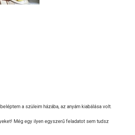
 beléptem a szüleim házába, az anyám kiabálása volt.
eket! Még egy ilyen egyszerű feladatot sem tudsz