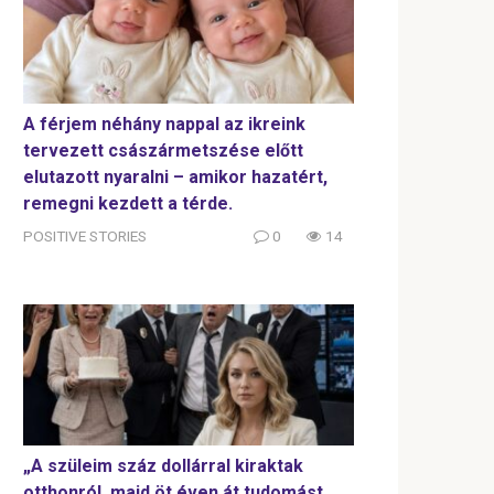
A férjem néhány nappal az ikreink
tervezett császármetszése előtt
elutazott nyaralni – amikor hazatért,
remegni kezdett a térde.
POSITIVE STORIES
0
14
„A szüleim száz dollárral kiraktak
otthonról, majd öt éven át tudomást