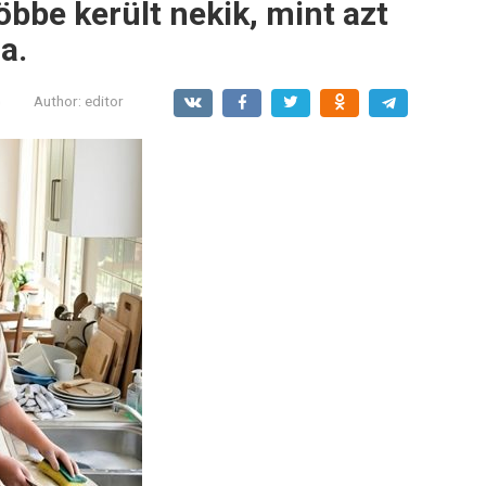
öbbe került nekik, mint azt
a.
G
Author:
editor