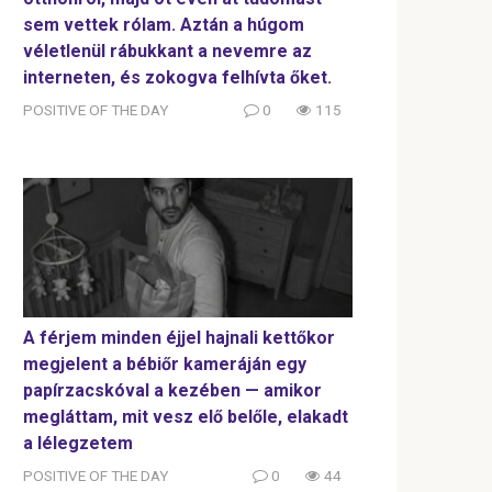
sem vettek rólam. Aztán a húgom
véletlenül rábukkant a nevemre az
interneten, és zokogva felhívta őket.
POSITIVE OF THE DAY
0
115
A férjem minden éjjel hajnali kettőkor
megjelent a bébiőr kameráján egy
papírzacskóval a kezében — amikor
megláttam, mit vesz elő belőle, elakadt
a lélegzetem
POSITIVE OF THE DAY
0
44