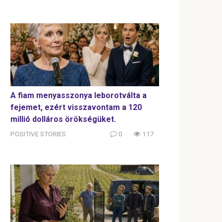
A fiam menyasszonya leborotválta a
fejemet, ezért visszavontam a 120
millió dolláros örökségüket.
POSITIVE STORIES
0
117