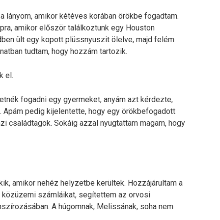
tt a lányom, amikor kétéves korában örökbe fogadtam.
ra, amikor először találkoztunk egy Houston
en ült egy kopott plüssnyuszit ölelve, majd felém
anatban tudtam, hogy hozzám tartozik.
 el.
etnék fogadni egy gyermeket, anyám azt kérdezte,
”. Apám pedig kijelentette, hogy egy örökbefogadott
azi családtagok. Sokáig azzal nyugtattam magam, hogy
kik, amikor nehéz helyzetbe kerültek. Hozzájárultam a
 a közüzemi számláikat, segítettem az orvosi
nanszírozásában. A húgomnak, Melissának, soha nem