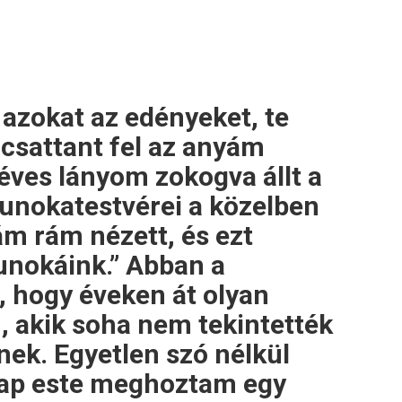
azokat az edényeket, te
 csattant fel az anyám
éves lányom zokogva állt a
 unokatestvérei a közelben
ám rám nézett, és ezt
unokáink.” Abban a
, hogy éveken át olyan
 akik soha nem tekintették
nek. Egyetlen szó nélkül
ap este meghoztam egy