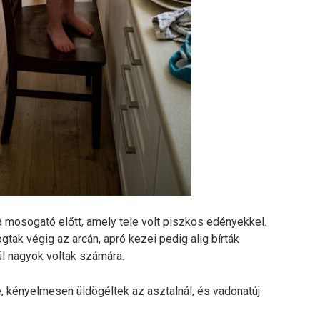
a mosogató előtt, amely tele volt piszkos edényekkel.
ogtak végig az arcán, apró kezei pedig alig bírták
úl nagyok voltak számára.
kényelmesen üldögéltek az asztalnál, és vadonatúj