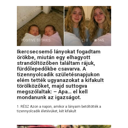
POSITIVE STORIES
0
565
Ikercsecsemő lányokat fogadtam
örökbe, miután egy elhagyott
strandöltözőben találtam rájuk,
fürdőlepedőkbe csavarva. A
tizennyolcadik születésnapjukon
elém tették ugyanazokat a kifakult
törölközőket, majd suttogva
megszólaltak: – Apa… el kell
mondanunk az igazságot.
1. RÉSZ Azon a napon, amikor a lányaim betöltötték a
tizennyolcadik életévüket, két kifakult