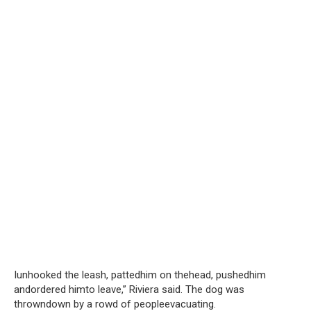
Iunhooked the leash, pattedhim on thehead, pushedhim
andordered himto leave,” Riviera said. The dog was
throwndown by a rowd of peopleevacuating.