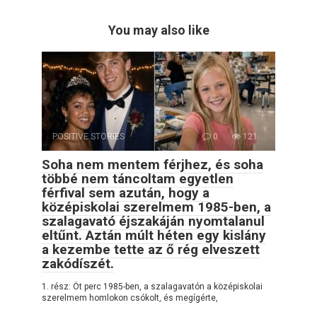
You may also like
POSITIVE STORIES
0
121
Soha nem mentem férjhez, és soha
többé nem táncoltam egyetlen
férfival sem azután, hogy a
középiskolai szerelmem 1985-ben, a
szalagavató éjszakáján nyomtalanul
eltűnt. Aztán múlt héten egy kislány
a kezembe tette az ő rég elveszett
zakódíszét.
1. rész: Öt perc 1985-ben, a szalagavatón a középiskolai
szerelmem homlokon csókolt, és megígérte,