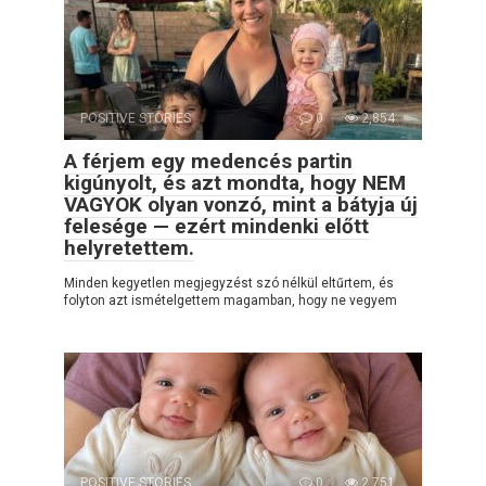
POSITIVE STORIES
0
2,854
A férjem egy medencés partin
kigúnyolt, és azt mondta, hogy NEM
VAGYOK olyan vonzó, mint a bátyja új
felesége — ezért mindenki előtt
helyretettem.
Minden kegyetlen megjegyzést szó nélkül eltűrtem, és
folyton azt ismételgettem magamban, hogy ne vegyem
POSITIVE STORIES
0
2,751