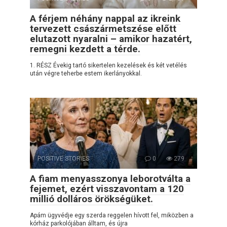
A férjem néhány nappal az ikreink
tervezett császármetszése előtt
elutazott nyaralni – amikor hazatért,
remegni kezdett a térde.
1. RÉSZ Évekig tartó sikertelen kezelések és két vetélés
után végre teherbe estem ikerlányokkal.
POSITIVE STORIES
0
279
A fiam menyasszonya leborotválta a
fejemet, ezért visszavontam a 120
millió dolláros örökségüket.
Apám ügyvédje egy szerda reggelen hívott fel, miközben a
kórház parkolójában álltam, és újra