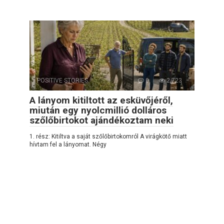
POSITIVE STORIES
0
2,723
A lányom kitiltott az esküvőjéről,
miután egy nyolcmillió dolláros
szőlőbirtokot ajándékoztam neki
1. rész: Kitiltva a saját szőlőbirtokomról A virágkötő miatt
hívtam fel a lányomat. Négy