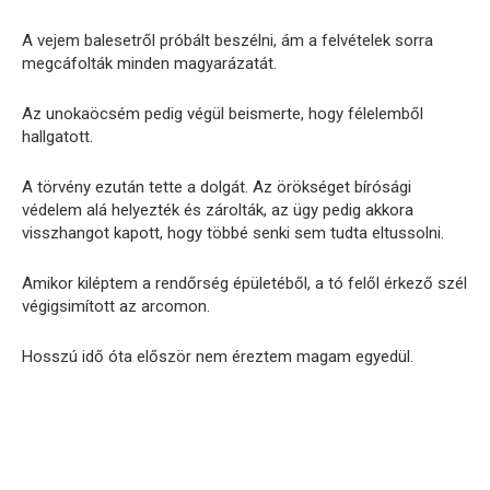
A vejem balesetről próbált beszélni, ám a felvételek sorra
megcáfolták minden magyarázatát.
Az unokaöcsém pedig végül beismerte, hogy félelemből
hallgatott.
A törvény ezután tette a dolgát. Az örökséget bírósági
védelem alá helyezték és zárolták, az ügy pedig akkora
visszhangot kapott, hogy többé senki sem tudta eltussolni.
Amikor kiléptem a rendőrség épületéből, a tó felől érkező szél
végigsimított az arcomon.
Hosszú idő óta először nem éreztem magam egyedül.