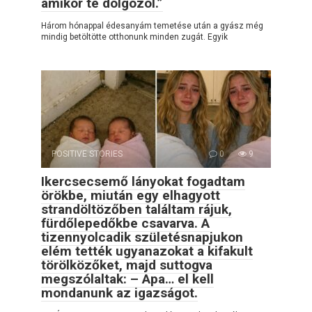
amikor te dolgozol.”
Három hónappal édesanyám temetése után a gyász még
mindig betöltötte otthonunk minden zugát. Egyik
POSITIVE STORIES
0
9
Ikercsecsemő lányokat fogadtam
örökbe, miután egy elhagyott
strandöltözőben találtam rájuk,
fürdőlepedőkbe csavarva. A
tizennyolcadik születésnapjukon
elém tették ugyanazokat a kifakult
törölközőket, majd suttogva
megszólaltak: – Apa… el kell
mondanunk az igazságot.