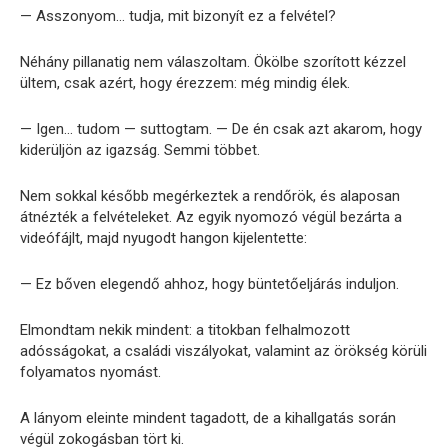
— Asszonyom… tudja, mit bizonyít ez a felvétel?
Néhány pillanatig nem válaszoltam. Ökölbe szorított kézzel
ültem, csak azért, hogy érezzem: még mindig élek.
— Igen… tudom — suttogtam. — De én csak azt akarom, hogy
kiderüljön az igazság. Semmi többet.
Nem sokkal később megérkeztek a rendőrök, és alaposan
átnézték a felvételeket. Az egyik nyomozó végül bezárta a
videófájlt, majd nyugodt hangon kijelentette:
— Ez bőven elegendő ahhoz, hogy büntetőeljárás induljon.
Elmondtam nekik mindent: a titokban felhalmozott
adósságokat, a családi viszályokat, valamint az örökség körüli
folyamatos nyomást.
A lányom eleinte mindent tagadott, de a kihallgatás során
végül zokogásban tört ki.