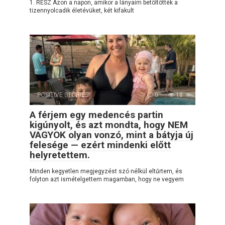
1. RÉSZ Azon a napon, amikor a lányaim betöltötték a
tizennyolcadik életévüket, két kifakult
POSITIVE STORIES
0
18
A férjem egy medencés partin
kigúnyolt, és azt mondta, hogy NEM
VAGYOK olyan vonzó, mint a bátyja új
felesége — ezért mindenki előtt
helyretettem.
Minden kegyetlen megjegyzést szó nélkül eltűrtem, és
folyton azt ismételgettem magamban, hogy ne vegyem