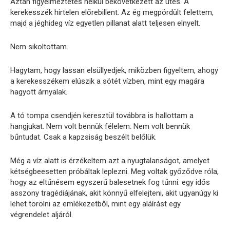
Aztán figyelmeztetés nélkül bekövetkezett az ütés. A
kerekesszék hirtelen előrebillent. Az ég megpördült felettem,
majd a jéghideg víz egyetlen pillanat alatt teljesen elnyelt.
Nem sikoltottam.
Hagytam, hogy lassan elsüllyedjek, miközben figyeltem, ahogy
a kerekesszékem elúszik a sötét vízben, mint egy magára
hagyott árnyalak.
A tó tompa csendjén keresztül továbbra is hallottam a
hangjukat. Nem volt bennük félelem. Nem volt bennük
bűntudat. Csak a kapzsiság beszélt belőlük.
Még a víz alatt is érzékeltem azt a nyugtalanságot, amelyet
kétségbeesetten próbáltak leplezni. Meg voltak győződve róla,
hogy az eltűnésem egyszerű balesetnek fog tűnni: egy idős
asszony tragédiájának, akit könnyű elfelejteni, akit ugyanúgy ki
lehet törölni az emlékezetből, mint egy aláírást egy
végrendelet aljáról.