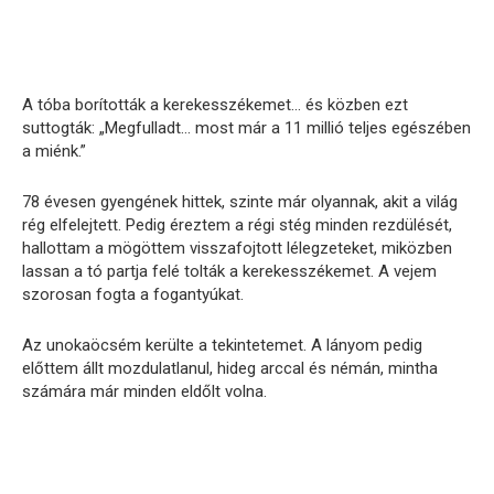
A tóba borították a kerekesszékemet… és közben ezt
suttogták: „Megfulladt… most már a 11 millió teljes egészében
a miénk.”
78 évesen gyengének hittek, szinte már olyannak, akit a világ
rég elfelejtett. Pedig éreztem a régi stég minden rezdülését,
hallottam a mögöttem visszafojtott lélegzeteket, miközben
lassan a tó partja felé tolták a kerekesszékemet. A vejem
szorosan fogta a fogantyúkat.
Az unokaöcsém kerülte a tekintetemet. A lányom pedig
előttem állt mozdulatlanul, hideg arccal és némán, mintha
számára már minden eldőlt volna.