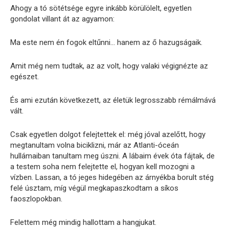
Ahogy a tó sötétsége egyre inkább körülölelt, egyetlen
gondolat villant át az agyamon:
Ma este nem én fogok eltűnni… hanem az ő hazugságaik.
Amit még nem tudtak, az az volt, hogy valaki végignézte az
egészet.
És ami ezután következett, az életük legrosszabb rémálmává
vált.
Csak egyetlen dolgot felejtettek el: még jóval azelőtt, hogy
megtanultam volna biciklizni, már az Atlanti-óceán
hullámaiban tanultam meg úszni. A lábaim évek óta fájtak, de
a testem soha nem felejtette el, hogyan kell mozogni a
vízben. Lassan, a tó jeges hidegében az árnyékba borult stég
felé úsztam, míg végül megkapaszkodtam a síkos
faoszlopokban.
Felettem még mindig hallottam a hangjukat.