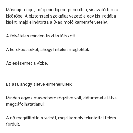
Másnap reggel, még mindig megrendülten, visszatértem a
kikötőbe. A biztonsági szolgálat vezetője egy kis irodába
kísért, majd elindította a 3-as móló kamerafelvételét.
A felvételen minden tisztán látszott.
A kerekesszéket, ahogy hirtelen meglökték.
Az esésemet a vízbe.
És azt, ahogy sietve elmenekültek.
Minden egyes másodperc rögzítve volt, dátummal ellátva,
megcáfolhatatlanul.
A nő megállította a videót, majd komoly tekintettel felém
fordult.