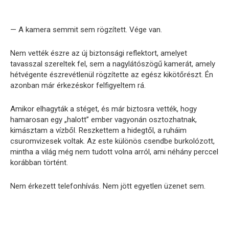
— A kamera semmit sem rögzített. Vége van.
Nem vették észre az új biztonsági reflektort, amelyet
tavasszal szereltek fel, sem a nagylátószögű kamerát, amely
hétvégente észrevétlenül rögzítette az egész kikötőrészt. Én
azonban már érkezéskor felfigyeltem rá.
Amikor elhagyták a stéget, és már biztosra vették, hogy
hamarosan egy „halott” ember vagyonán osztozhatnak,
kimásztam a vízből. Reszkettem a hidegtől, a ruháim
csuromvizesek voltak. Az este különös csendbe burkolózott,
mintha a világ még nem tudott volna arról, ami néhány perccel
korábban történt.
Nem érkezett telefonhívás. Nem jött egyetlen üzenet sem.