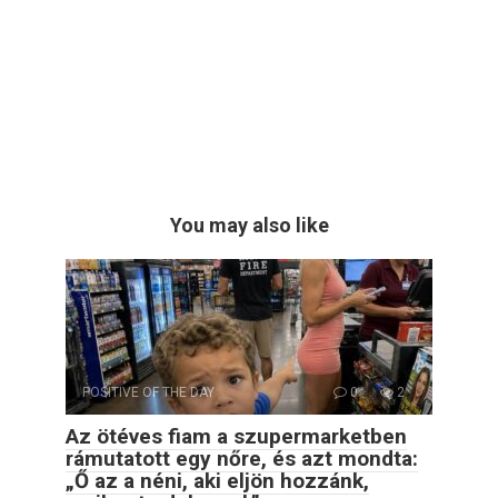
You may also like
POSITIVE OF THE DAY
0
2
Az ötéves fiam a szupermarketben
rámutatott egy nőre, és azt mondta:
„Ő az a néni, aki eljön hozzánk,