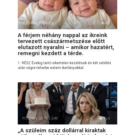
POSITIVE STORIES
0
43
A férjem néhány nappal az ikreink
tervezett császármetszése előtt
elutazott nyaralni – amikor hazatért,
remegni kezdett a térde.
1. RÉSZ Évekig tartó sikertelen kezelések és két vetélés
után végre teherbe estem ikerlányokkal.
POSITIVE OF THE DAY
0
124
„A szüleim száz dollárral kiraktak