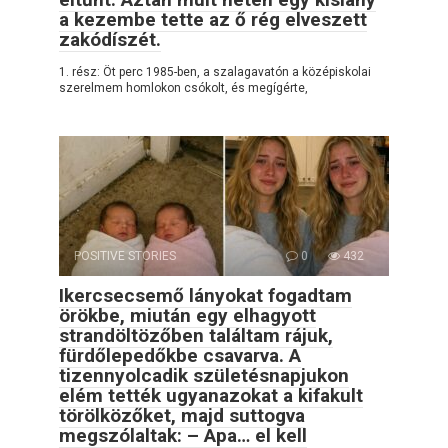
a kezembe tette az ő rég elveszett
zakódíszét.
1. rész: Öt perc 1985-ben, a szalagavatón a középiskolai
szerelmem homlokon csókolt, és megígérte,
POSITIVE STORIES
0
432
Ikercsecsemő lányokat fogadtam
örökbe, miután egy elhagyott
strandöltözőben találtam rájuk,
fürdőlepedőkbe csavarva. A
tizennyolcadik születésnapjukon
elém tették ugyanazokat a kifakult
törölközőket, majd suttogva
megszólaltak: – Apa… el kell