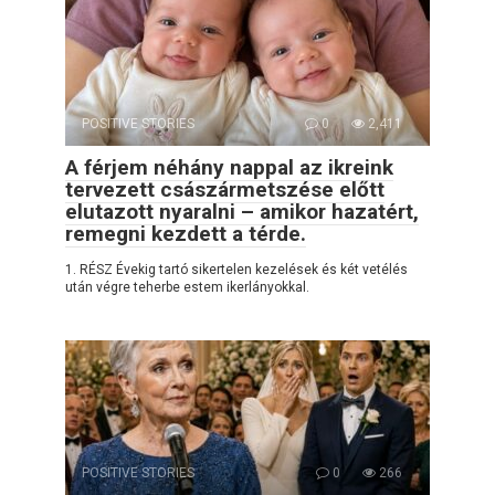
POSITIVE STORIES
0
2,411
A férjem néhány nappal az ikreink
tervezett császármetszése előtt
elutazott nyaralni – amikor hazatért,
remegni kezdett a térde.
1. RÉSZ Évekig tartó sikertelen kezelések és két vetélés
után végre teherbe estem ikerlányokkal.
POSITIVE STORIES
0
266