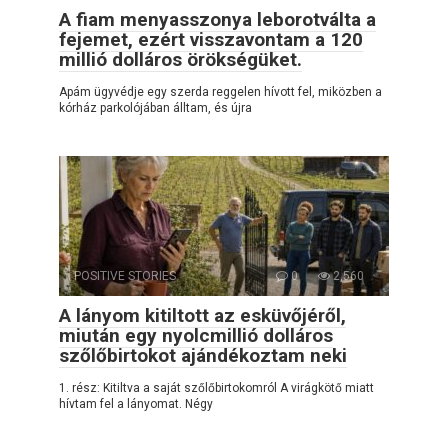
A fiam menyasszonya leborotválta a
fejemet, ezért visszavontam a 120
millió dolláros örökségüket.
Apám ügyvédje egy szerda reggelen hívott fel, miközben a
kórház parkolójában álltam, és újra
POSITIVE STORIES
0
2,560
A lányom kitiltott az esküvőjéről,
miután egy nyolcmillió dolláros
szőlőbirtokot ajándékoztam neki
1. rész: Kitiltva a saját szőlőbirtokomról A virágkötő miatt
hívtam fel a lányomat. Négy