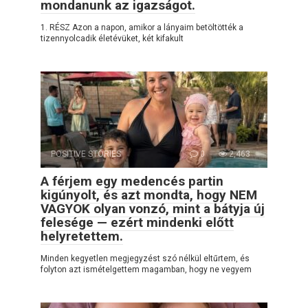
mondanunk az igazságot.
1. RÉSZ Azon a napon, amikor a lányaim betöltötték a
tizennyolcadik életévüket, két kifakult
POSITIVE STORIES
0
2,463
A férjem egy medencés partin
kigúnyolt, és azt mondta, hogy NEM
VAGYOK olyan vonzó, mint a bátyja új
felesége — ezért mindenki előtt
helyretettem.
Minden kegyetlen megjegyzést szó nélkül eltűrtem, és
folyton azt ismételgettem magamban, hogy ne vegyem