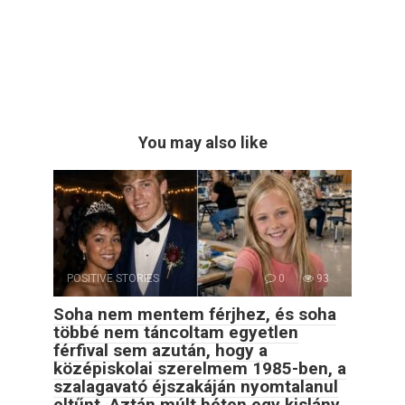
You may also like
POSITIVE STORIES
0
93
Soha nem mentem férjhez, és soha
többé nem táncoltam egyetlen
férfival sem azután, hogy a
középiskolai szerelmem 1985-ben, a
szalagavató éjszakáján nyomtalanul
eltűnt. Aztán múlt héten egy kislány