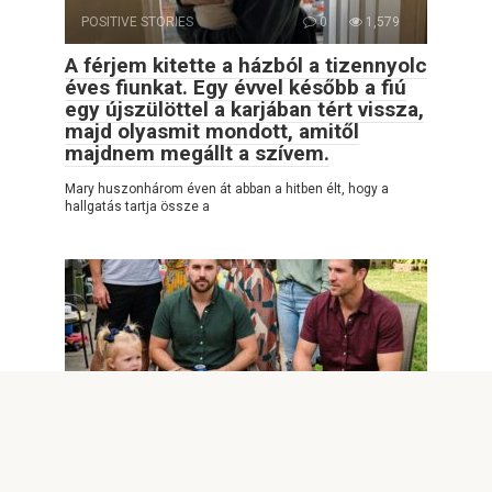
POSITIVE STORIES
0
1,579
A férjem kitette a házból a tizennyolc
éves fiunkat. Egy évvel később a fiú
egy újszülöttel a karjában tért vissza,
majd olyasmit mondott, amitől
majdnem megállt a szívem.
Mary huszonhárom éven át abban a hitben élt, hogy a
hallgatás tartja össze a
POSITIVE STORIES
0
206
A férjem születésnapján a
hároméves kislányom rámutatott a
férjem legjobb barátjának cipőjére,