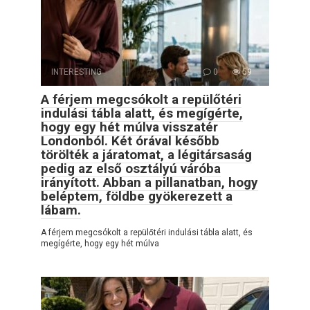
INTERESTING
0
59
A férjem megcsókolt a repülőtéri
indulási tábla alatt, és megígérte,
hogy egy hét múlva visszatér
Londonból. Két órával később
törölték a járatomat, a légitársaság
pedig az első osztályú váróba
irányított. Abban a pillanatban, hogy
beléptem, földbe gyökerezett a
lábam.
A férjem megcsókolt a repülőtéri indulási tábla alatt, és
megígérte, hogy egy hét múlva