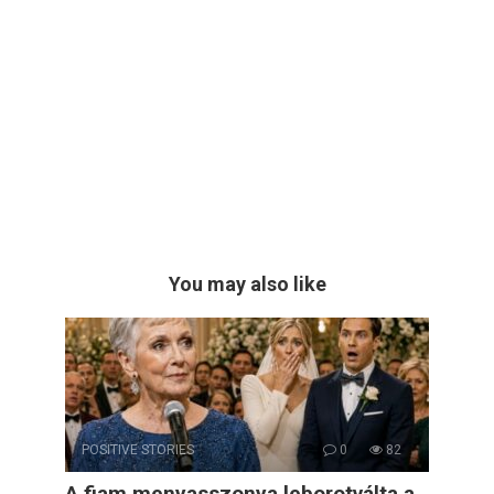
You may also like
POSITIVE STORIES
0
82
A fiam menyasszonya leborotválta a