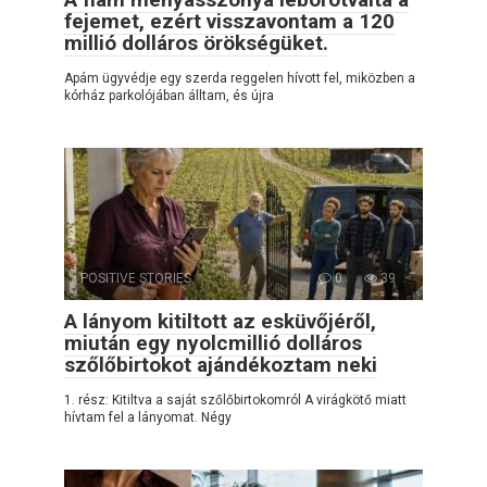
fejemet, ezért visszavontam a 120
millió dolláros örökségüket.
Apám ügyvédje egy szerda reggelen hívott fel, miközben a
kórház parkolójában álltam, és újra
POSITIVE STORIES
0
39
A lányom kitiltott az esküvőjéről,
miután egy nyolcmillió dolláros
szőlőbirtokot ajándékoztam neki
1. rész: Kitiltva a saját szőlőbirtokomról A virágkötő miatt
hívtam fel a lányomat. Négy