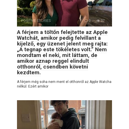
POSITIVE STORIES
0
37
A férjem a töltőn felejtette az Apple
Watchát, amikor pedig felvillant a
kijelző, egy üzenet jelent meg rajta:
„A tegnap este tökéletes volt.” Nem
mondtam el neki, mit láttam, de
amikor aznap reggel elindult
otthonról, csendben követni
kezdtem.
A férjem még soha nem ment el otthonról az Apple Watcha
nélkül. Ezért amikor