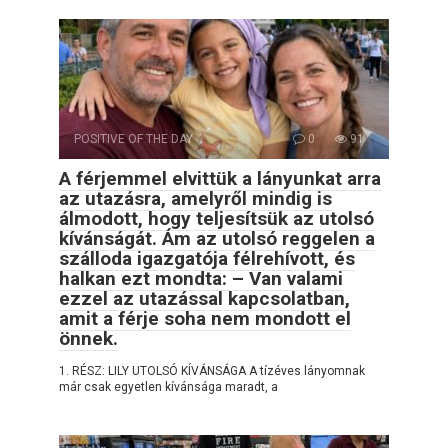
POSITIVE OF THE DAY
0
91
A férjemmel elvittük a lányunkat arra
az utazásra, amelyről mindig is
álmodott, hogy teljesítsük az utolsó
kívánságát. Ám az utolsó reggelen a
szálloda igazgatója félrehívott, és
halkan ezt mondta: – Van valami
ezzel az utazással kapcsolatban,
amit a férje soha nem mondott el
önnek.
1. RÉSZ: LILY UTOLSÓ KÍVÁNSÁGA A tízéves lányomnak
már csak egyetlen kívánsága maradt, a