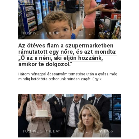
POSITIVE OF THE DAY
0
715
Az ötéves fiam a szupermarketben
rámutatott egy nőre, és azt mondta:
„Ő az a néni, aki eljön hozzánk,
amikor te dolgozol.”
Három hónappal édesanyám temetése után a gyász még
mindig betöltötte otthonunk minden zugát. Egyik
POSITIVE OF THE DAY
0
1,456