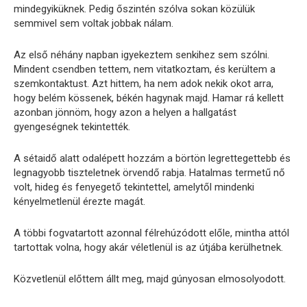
mindegyiküknek. Pedig őszintén szólva sokan közülük
semmivel sem voltak jobbak nálam.
Az első néhány napban igyekeztem senkihez sem szólni.
Mindent csendben tettem, nem vitatkoztam, és kerültem a
szemkontaktust. Azt hittem, ha nem adok nekik okot arra,
hogy belém kössenek, békén hagynak majd. Hamar rá kellett
azonban jönnöm, hogy azon a helyen a hallgatást
gyengeségnek tekintették.
A sétaidő alatt odalépett hozzám a börtön legrettegettebb és
legnagyobb tiszteletnek örvendő rabja. Hatalmas termetű nő
volt, hideg és fenyegető tekintettel, amelytől mindenki
kényelmetlenül érezte magát.
A többi fogvatartott azonnal félrehúzódott előle, mintha attól
tartottak volna, hogy akár véletlenül is az útjába kerülhetnek.
Közvetlenül előttem állt meg, majd gúnyosan elmosolyodott.