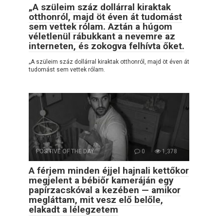
„A szüleim száz dollárral kiraktak
otthonról, majd öt éven át tudomást
sem vettek rólam. Aztán a húgom
véletlenül rábukkant a nevemre az
interneten, és zokogva felhívta őket.
„A szüleim száz dollárral kiraktak otthonról, majd öt éven át
tudomást sem vettek rólam.
POSITIVE OF THE DAY
0
1,378
A férjem minden éjjel hajnali kettőkor
megjelent a bébiőr kameráján egy
papírzacskóval a kezében — amikor
megláttam, mit vesz elő belőle,
elakadt a lélegzetem