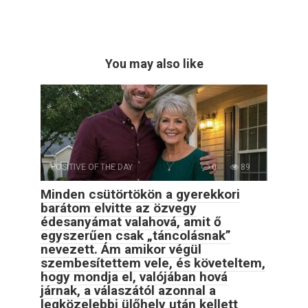
You may also like
POSITIVE OF THE DAY
0
89
Minden csütörtökön a gyerekkori
barátom elvitte az özvegy
édesanyámat valahová, amit ő
egyszerűen csak „táncolásnak”
nevezett. Ám amikor végül
szembesítettem vele, és követeltem,
hogy mondja el, valójában hová
járnak, a válaszától azonnal a
legközelebbi ülőhely után kellett