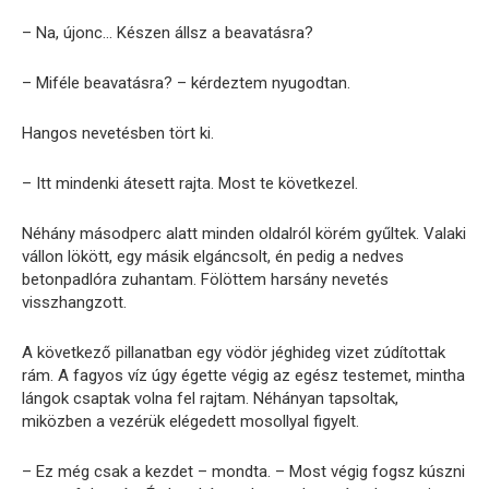
– Na, újonc… Készen állsz a beavatásra?
– Miféle beavatásra? – kérdeztem nyugodtan.
Hangos nevetésben tört ki.
– Itt mindenki átesett rajta. Most te következel.
Néhány másodperc alatt minden oldalról körém gyűltek. Valaki
vállon lökött, egy másik elgáncsolt, én pedig a nedves
betonpadlóra zuhantam. Fölöttem harsány nevetés
visszhangzott.
A következő pillanatban egy vödör jéghideg vizet zúdítottak
rám. A fagyos víz úgy égette végig az egész testemet, mintha
lángok csaptak volna fel rajtam. Néhányan tapsoltak,
miközben a vezérük elégedett mosollyal figyelt.
– Ez még csak a kezdet – mondta. – Most végig fogsz kúszni