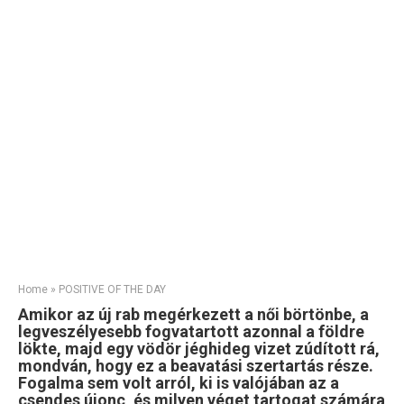
Home
»
POSITIVE OF THE DAY
Amikor az új rab megérkezett a női börtönbe, a
legveszélyesebb fogvatartott azonnal a földre
lökte, majd egy vödör jéghideg vizet zúdított rá,
mondván, hogy ez a beavatási szertartás része.
Fogalma sem volt arról, ki is valójában az a
csendes újonc, és milyen véget tartogat számára