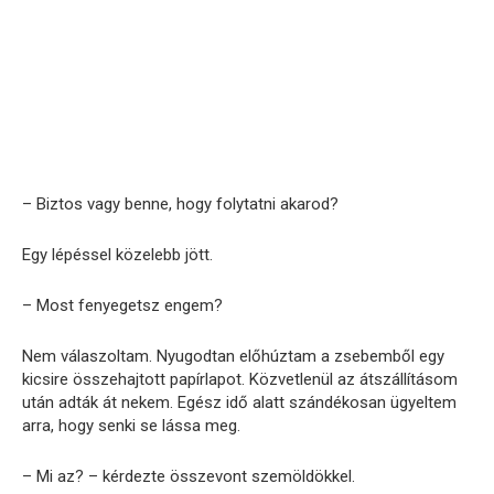
– Biztos vagy benne, hogy folytatni akarod?
Egy lépéssel közelebb jött.
– Most fenyegetsz engem?
Nem válaszoltam. Nyugodtan előhúztam a zsebemből egy
kicsire összehajtott papírlapot. Közvetlenül az átszállításom
után adták át nekem. Egész idő alatt szándékosan ügyeltem
arra, hogy senki se lássa meg.
– Mi az? – kérdezte összevont szemöldökkel.