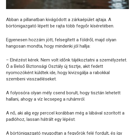
Abban a pillanatban kivágódott a zárkaépület ajtaja. A
börtönigazgató lépett be rajta több fegyőr kíséretében.
Egyenesen hozzám jött, felsegített a földről, majd olyan
hangosan mondta, hogy mindenki jól hallja:
– Elnézést kérek. Nem volt időnk tájékoztatni a személyzetet.
Ő a Belső Biztonsági Osztály új tisztje, akit fedett
nyomozóként küldtek ide, hogy kivizsgálja a rabokkal
szembeni visszaéléseket.
A folyosóra olyan mély csend borult, hogy tisztán lehetett
hallani, ahogy a víz lecsepeg a ruhámról.
A nő, aki alig egy perccel korábban még a lábával szorított a
padlóhoz, lassan hátrált egy lépést.
A börtönigazgató nyugodtan a fegyőrök felé fordult, és így