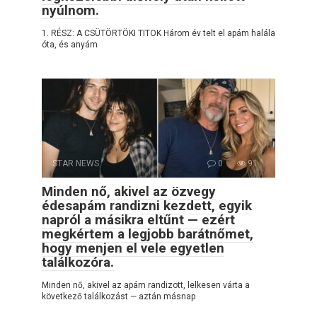
nyúlnom.
1. RÉSZ: A CSÜTÖRTÖKI TITOK Három év telt el apám halála
óta, és anyám
STAR NEWS
0
91
Minden nő, akivel az özvegy
édesapám randizni kezdett, egyik
napról a másikra eltűnt — ezért
megkértem a legjobb barátnőmet,
hogy menjen el vele egyetlen
találkozóra.
Minden nő, akivel az apám randizott, lelkesen várta a
következő találkozást — aztán másnap