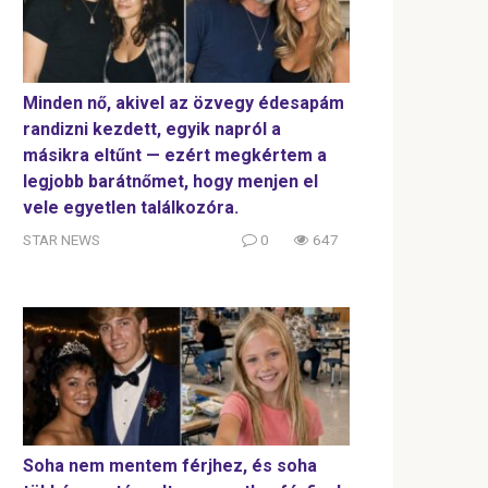
Minden nő, akivel az özvegy édesapám
randizni kezdett, egyik napról a
másikra eltűnt — ezért megkértem a
legjobb barátnőmet, hogy menjen el
vele egyetlen találkozóra.
STAR NEWS
0
647
Soha nem mentem férjhez, és soha