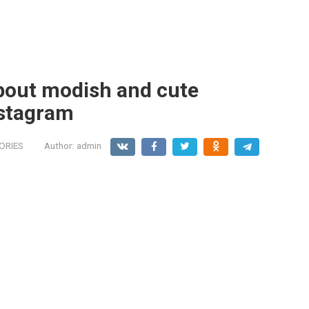
about modish and cute
stagram
ORIES
Author:
admin