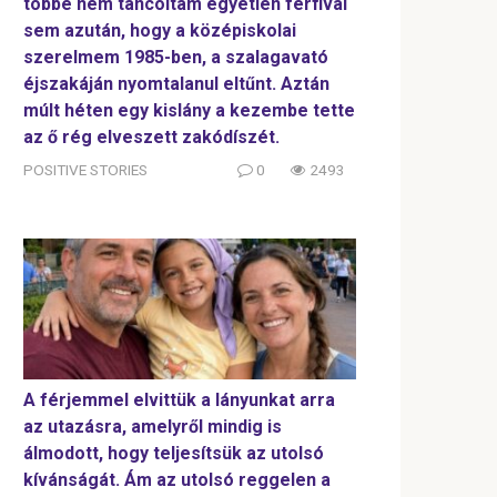
többé nem táncoltam egyetlen férfival
sem azután, hogy a középiskolai
szerelmem 1985-ben, a szalagavató
éjszakáján nyomtalanul eltűnt. Aztán
múlt héten egy kislány a kezembe tette
az ő rég elveszett zakódíszét.
POSITIVE STORIES
0
2493
A férjemmel elvittük a lányunkat arra
az utazásra, amelyről mindig is
álmodott, hogy teljesítsük az utolsó
kívánságát. Ám az utolsó reggelen a