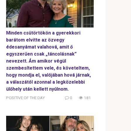
Minden csütörtökön a gyerekkori
barátom elvitte az özvegy
édesanyámat valahová, amit ő
egyszerűen csak „táncolásnak”
nevezett. Ám amikor végül
szembesítettem vele, és követeltem,
hogy mondja el, valójában hová járnak,
a válaszától azonnal a legközelebbi
ülőhely után kellett nyúlnom.
POSITIVE OF THE DAY
0
181