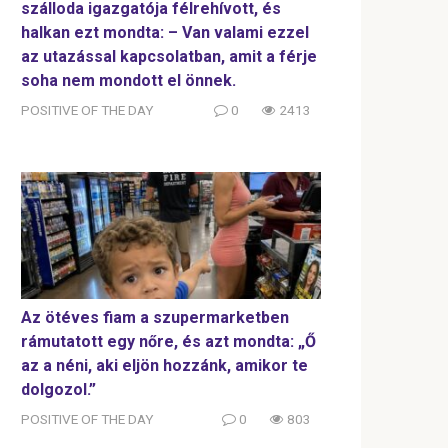
szálloda igazgatója félrehívott, és
halkan ezt mondta: – Van valami ezzel
az utazással kapcsolatban, amit a férje
soha nem mondott el önnek.
POSITIVE OF THE DAY
0
2413
Az ötéves fiam a szupermarketben
rámutatott egy nőre, és azt mondta: „Ő
az a néni, aki eljön hozzánk, amikor te
dolgozol.”
POSITIVE OF THE DAY
0
803