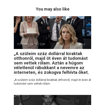
You may also like
POSITIVE OF THE DAY
0
66
„A szüleim száz dollárral kiraktak
otthonról, majd öt éven át tudomást
sem vettek rólam. Aztán a húgom
véletlenül rábukkant a nevemre az
interneten, és zokogva felhívta őket.
„A szüleim száz dollárral kiraktak otthonról, majd öt éven át
tudomást sem vettek rólam.