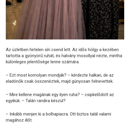
Az üzletben hirtelen síri csend lett. Az idős hölgy a kezében
tartotta a gyönyörű ruhát, és halvány mosollyal nézte, mintha
különleges jelentősége lenne számára.
– Ezt most komolyan mondják? – kérdezte halkan, de az
eladónők csak összenéztek, majd gúnyosan felnevettek.
– Mire kellene magának egy ilyen ruha? – csipkelődött az
egyikük. – Talán randira készül?
– Inkább menjen ki a bolhapiacra. Ott biztos talál valami
magához illőt.