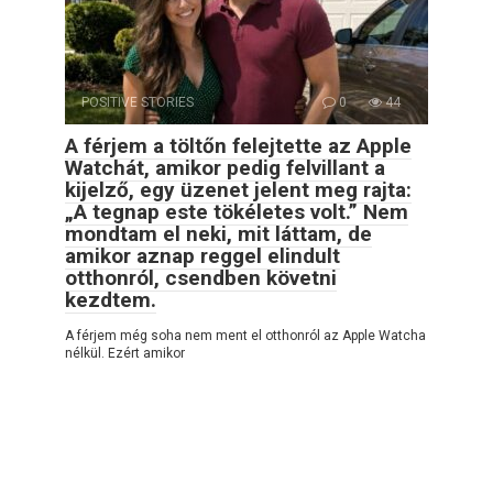
POSITIVE STORIES
0
44
A férjem a töltőn felejtette az Apple
Watchát, amikor pedig felvillant a
kijelző, egy üzenet jelent meg rajta:
„A tegnap este tökéletes volt.” Nem
mondtam el neki, mit láttam, de
amikor aznap reggel elindult
otthonról, csendben követni
kezdtem.
A férjem még soha nem ment el otthonról az Apple Watcha
nélkül. Ezért amikor