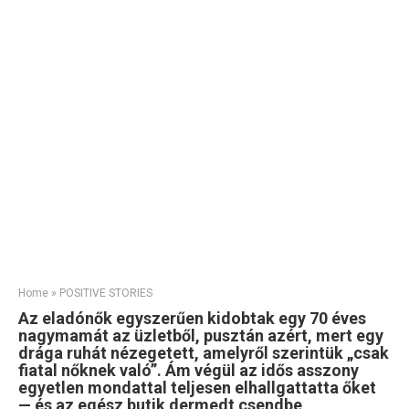
Home
»
POSITIVE STORIES
Az eladónők egyszerűen kidobtak egy 70 éves
nagymamát az üzletből, pusztán azért, mert egy
drága ruhát nézegetett, amelyről szerintük „csak
fiatal nőknek való”. Ám végül az idős asszony
egyetlen mondattal teljesen elhallgattatta őket
— és az egész butik dermedt csendbe