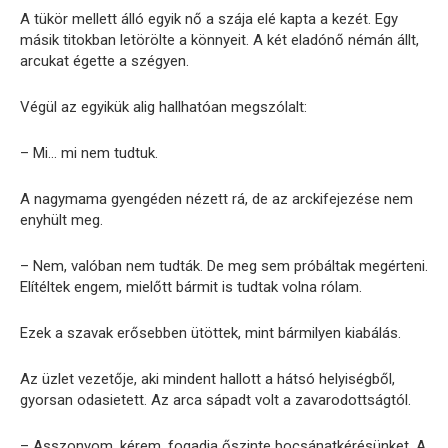
A tükör mellett álló egyik nő a szája elé kapta a kezét. Egy
másik titokban letörölte a könnyeit. A két eladónő némán állt,
arcukat égette a szégyen.
Végül az egyikük alig hallhatóan megszólalt:
– Mi… mi nem tudtuk.
A nagymama gyengéden nézett rá, de az arckifejezése nem
enyhült meg.
– Nem, valóban nem tudták. De meg sem próbáltak megérteni.
Elítéltek engem, mielőtt bármit is tudtak volna rólam.
Ezek a szavak erősebben ütöttek, mint bármilyen kiabálás.
Az üzlet vezetője, aki mindent hallott a hátsó helyiségből,
gyorsan odasietett. Az arca sápadt volt a zavarodottságtól.
– Asszonyom, kérem, fogadja őszinte bocsánatkérésünket. A