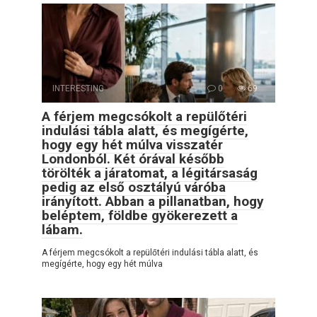
INTERESTING
0
69
A férjem megcsókolt a repülőtéri
indulási tábla alatt, és megígérte,
hogy egy hét múlva visszatér
Londonból. Két órával később
törölték a járatomat, a légitársaság
pedig az első osztályú váróba
irányított. Abban a pillanatban, hogy
beléptem, földbe gyökerezett a
lábam.
A férjem megcsókolt a repülőtéri indulási tábla alatt, és
megígérte, hogy egy hét múlva