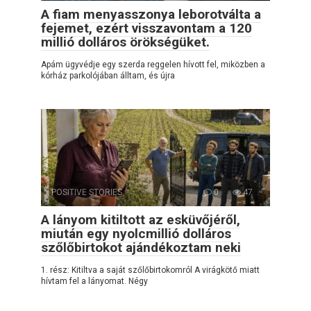
A fiam menyasszonya leborotválta a
fejemet, ezért visszavontam a 120
millió dolláros örökségüket.
Apám ügyvédje egy szerda reggelen hívott fel, miközben a
kórház parkolójában álltam, és újra
POSITIVE STORIES
0
47
A lányom kitiltott az esküvőjéről,
miután egy nyolcmillió dolláros
szőlőbirtokot ajándékoztam neki
1. rész: Kitiltva a saját szőlőbirtokomról A virágkötő miatt
hívtam fel a lányomat. Négy