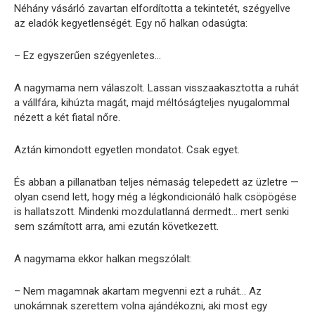
Néhány vásárló zavartan elfordította a tekintetét, szégyellve
az eladók kegyetlenségét. Egy nő halkan odasúgta:
– Ez egyszerűen szégyenletes…
A nagymama nem válaszolt. Lassan visszaakasztotta a ruhát
a vállfára, kihúzta magát, majd méltóságteljes nyugalommal
nézett a két fiatal nőre.
Aztán kimondott egyetlen mondatot. Csak egyet.
És abban a pillanatban teljes némaság telepedett az üzletre —
olyan csend lett, hogy még a légkondicionáló halk csöpögése
is hallatszott. Mindenki mozdulatlanná dermedt… mert senki
sem számított arra, ami ezután következett.
A nagymama ekkor halkan megszólalt:
– Nem magamnak akartam megvenni ezt a ruhát… Az
unokámnak szerettem volna ajándékozni, aki most egy