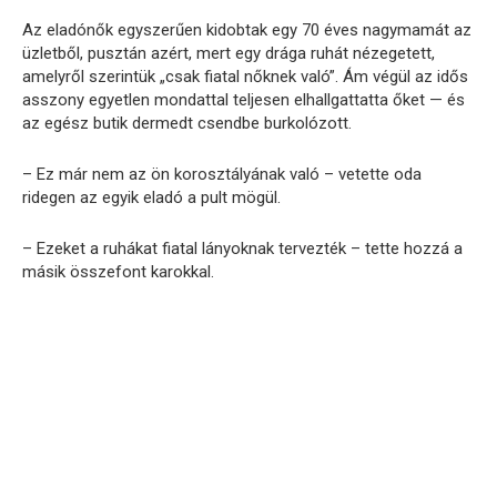
Az eladónők egyszerűen kidobtak egy 70 éves nagymamát az
üzletből, pusztán azért, mert egy drága ruhát nézegetett,
amelyről szerintük „csak fiatal nőknek való”. Ám végül az idős
asszony egyetlen mondattal teljesen elhallgattatta őket — és
az egész butik dermedt csendbe burkolózott.
– Ez már nem az ön korosztályának való – vetette oda
ridegen az egyik eladó a pult mögül.
– Ezeket a ruhákat fiatal lányoknak tervezték – tette hozzá a
másik összefont karokkal.