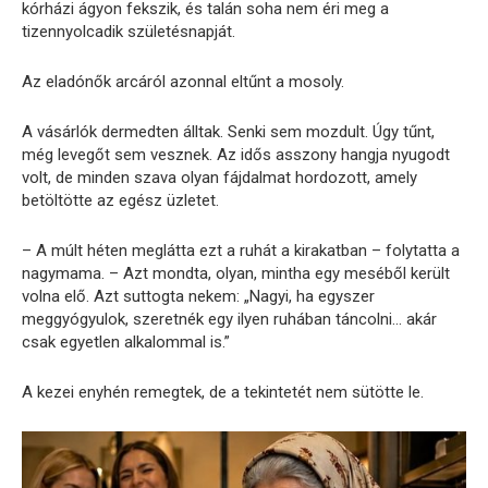
kórházi ágyon fekszik, és talán soha nem éri meg a
tizennyolcadik születésnapját.
Az eladónők arcáról azonnal eltűnt a mosoly.
A vásárlók dermedten álltak. Senki sem mozdult. Úgy tűnt,
még levegőt sem vesznek. Az idős asszony hangja nyugodt
volt, de minden szava olyan fájdalmat hordozott, amely
betöltötte az egész üzletet.
– A múlt héten meglátta ezt a ruhát a kirakatban – folytatta a
nagymama. – Azt mondta, olyan, mintha egy meséből került
volna elő. Azt suttogta nekem: „Nagyi, ha egyszer
meggyógyulok, szeretnék egy ilyen ruhában táncolni… akár
csak egyetlen alkalommal is.”
A kezei enyhén remegtek, de a tekintetét nem sütötte le.