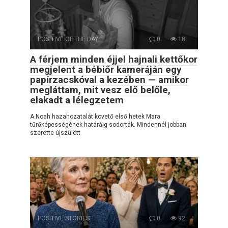
POSITIVE OF THE DAY
0
18
A férjem minden éjjel hajnali kettőkor
megjelent a bébiőr kameráján egy
papírzacskóval a kezében — amikor
megláttam, mit vesz elő belőle,
elakadt a lélegzetem
A Noah hazahozatalát követő első hetek Mara
tűrőképességének határáig sodorták. Mindennél jobban
szerette újszülött
POSITIVE STORIES
0
92