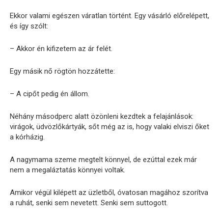
Ekkor valami egészen váratlan történt. Egy vásárló előrelépett,
és így szólt:
– Akkor én kifizetem az ár felét.
Egy másik nő rögtön hozzátette:
– A cipőt pedig én állom.
Néhány másodperc alatt özönleni kezdtek a felajánlások:
virágok, üdvözlőkártyák, sőt még az is, hogy valaki elviszi őket
a kórházig.
A nagymama szeme megtelt könnyel, de ezúttal ezek már
nem a megaláztatás könnyei voltak.
Amikor végül kilépett az üzletből, óvatosan magához szorítva
a ruhát, senki sem nevetett. Senki sem suttogott.