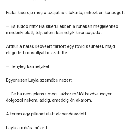
Fiatal kísérője még a száját is eltakarta, miközben kuncogott.
— És tudod mit? Ha sikerül ebben a ruhában megjelenned
mindenki előtt, teljesítem bármelyik kívánságodat.
Arthur a hatás kedvéért tartott egy rövid szünetet, majd
elégedett mosollyal hozzátette:
— Tényleg bármelyiket.
Egyenesen Layla szemébe nézett.
— De ha nem jelensz meg… akkor mától kezdve ingyen
dolgozol nekem, addig, ameddig én akarom.
A terem egy pillanat alatt elcsendesedett.
Layla a ruhára nézett.