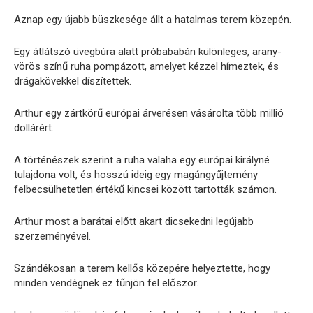
Aznap egy újabb büszkesége állt a hatalmas terem közepén.
Egy átlátszó üvegbúra alatt próbababán különleges, arany-
vörös színű ruha pompázott, amelyet kézzel hímeztek, és
drágakövekkel díszítettek.
Arthur egy zártkörű európai árverésen vásárolta több millió
dollárért.
A történészek szerint a ruha valaha egy európai királyné
tulajdona volt, és hosszú ideig egy magángyűjtemény
felbecsülhetetlen értékű kincsei között tartották számon.
Arthur most a barátai előtt akart dicsekedni legújabb
szerzeményével.
Szándékosan a terem kellős közepére helyeztette, hogy
minden vendégnek ez tűnjön fel először.