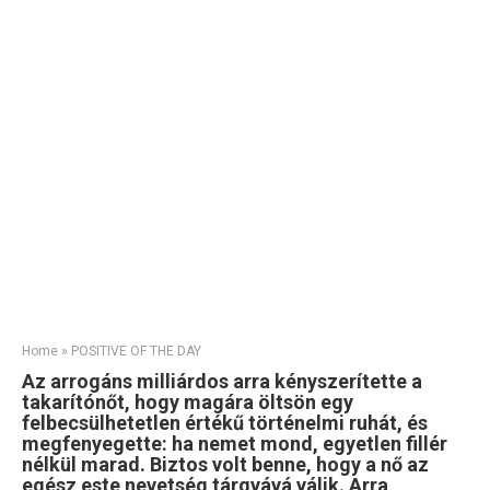
Home
»
POSITIVE OF THE DAY
Az arrogáns milliárdos arra kényszerítette a
takarítónőt, hogy magára öltsön egy
felbecsülhetetlen értékű történelmi ruhát, és
megfenyegette: ha nemet mond, egyetlen fillér
nélkül marad. Biztos volt benne, hogy a nő az
egész este nevetség tárgyává válik. Arra