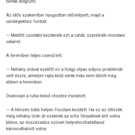
hívtak dolgozni.
Az idős szakember nyugodtan előrelépett, majd a
vendégekhez fordult.
— Mielőtt csodálni kezdenék ezt a ruhát, szeretnék mondani
valamit.
A teremben teljes csend lett.
— Néhány órával ezelőtt ez a hölgy olyan súlyos problémát
vett észre, amelyet rajta kívül senki más nem látott meg
ebben a teremben.
Óvatosan a ruha belső részére mutatott.
— A hímzés több helyen foszlani kezdett. Ha ez az öltözék
még néhány órán át ezeknek az erős fényeknek lett volna
kitéve, az évszázados szövet helyrehozhatatlanul
károsodhatott volna.