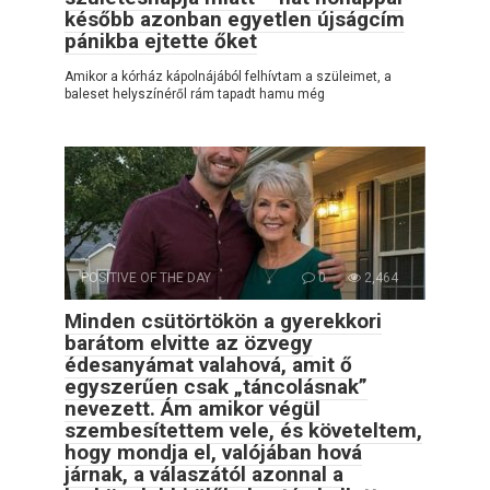
később azonban egyetlen újságcím
pánikba ejtette őket
Amikor a kórház kápolnájából felhívtam a szüleimet, a
baleset helyszínéről rám tapadt hamu még
POSITIVE OF THE DAY
0
2,464
Minden csütörtökön a gyerekkori
barátom elvitte az özvegy
édesanyámat valahová, amit ő
egyszerűen csak „táncolásnak”
nevezett. Ám amikor végül
szembesítettem vele, és követeltem,
hogy mondja el, valójában hová
járnak, a válaszától azonnal a