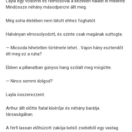
Layla egy vödörrel és felmosóval a kezében haladt el mellette.
Mindössze néhány másodpercre állt meg.
Még soha életében nem látott ehhez foghatót.
Halványan elmosolyodott, és szinte csak magának suttogta:
— Micsoda hihetetlen története lehet… Vajon hány esztendőt
élt meg ez a ruha?
Ebben a pillanatban gúnyos hang szólalt meg mögötte.
— Nincs semmi dolgod?
Layla összerezzent.
Arthur állt előtte fiatal kísérője és néhány barátja
társaságában.
A férfi lassan előhúzott zakója belső zsebéből egy vastag