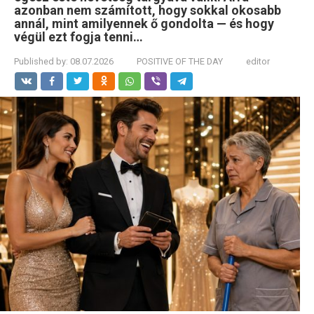
azonban nem számított, hogy sokkal okosabb
annál, mint amilyennek ő gondolta — és hogy
végül ezt fogja tenni…
Published by:
08.07.2026
POSITIVE OF THE DAY
editor