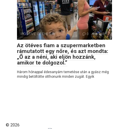
POSITIVE OF THE DAY
0
838
Az ötéves fiam a szupermarketben
rámutatott egy nőre, és azt mondta:
„Ő az a néni, aki eljön hozzánk,
amikor te dolgozol.”
Három hónappal édesanyám temetése után a gyász még
mindig betöltötte otthonunk minden zugát. Egyik
© 2026