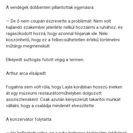
A vendégek döbbenten pillantottak egymásra.
— De ő nem csupán észrevette a problémát. Nem volt
hajlandó szakember jelenléte nélkül hozzáérni a ruhához, és
ragaszkodott hozzá, hogy azonnal hívjanak ide. Neki
köszönhető, hogy ez a felbecsülhetetlen értékű történelmi
műtárgy megmenekült.
Elképedt suttogás futott végig a termen.
Arthur arca elsápadt.
Fogalma sem volt róla, hogy Layla korábban hosszú éveken
át egy múzeumi restaurátorműhelyben dolgozott
asszisztensként. Csak azután kényszerült takarítói munkát
vállalni, hogy a családja mindenét elveszítette.
A konzervátor folytatta: