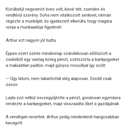
Körülbelül negyvenöt éves volt, kissé telt, csendes és
rendkívül szerény. Soha nem vitatkozott senkivel, némán
végezte a munkáját, és igyekezett elkerülni, hogy magára
vonja a munkaadója figyelmét.
Arthur ezt nagyon jól tudta.
Éppen ezért szinte mindennap szándékosan előhúzott a
zsebéből egy vastag köteg pénzt, szétszórta a bankjegyeket
a makulátlan padlón, majd gúnyos mosollyal így szólt:
— Úgy látom, nem takarítottál elég alaposan. Szedd csak
össze.
Layla szó nélkül összegyűjtötte a pénzt, gondosan egymásra
rendezte a bankjegyeket, majd visszaadta őket a gazdájának.
A vendégek nevettek. Arthur pedig mindenkinél hangosabban
kacagott.