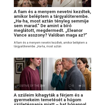
INTERESTING
0
42
A fiam és a menyem nevetni kezdtek,
amikor beléptem a tárgyalóterembe.
„Ha-ha, most aztán tényleg semmije
sem marad.” De amint a bíró
meglátott, megdermedt. „Eleanor
Vance asszony? Valóban maga az?”
A fiam és a menyem nevetni kezdtek, amikor beléptem a
tárgyalóterembe. „Ha-ha, most aztán
POSITIVE OF THE DAY
0
33
A szüleim kihagyták a férjem és a
gyermekeim temetését a húgom
születésnapja miatt – hat hónappal