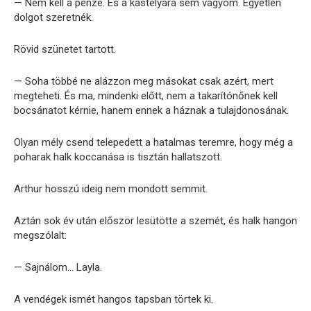
— Nem kell a pénze. És a kastélyára sem vágyom. Egyetlen
dolgot szeretnék.
Rövid szünetet tartott.
— Soha többé ne alázzon meg másokat csak azért, mert
megteheti. És ma, mindenki előtt, nem a takarítónőnek kell
bocsánatot kérnie, hanem ennek a háznak a tulajdonosának.
Olyan mély csend telepedett a hatalmas teremre, hogy még a
poharak halk koccanása is tisztán hallatszott.
Arthur hosszú ideig nem mondott semmit.
Aztán sok év után először lesütötte a szemét, és halk hangon
megszólalt:
— Sajnálom… Layla.
A vendégek ismét hangos tapsban törtek ki.