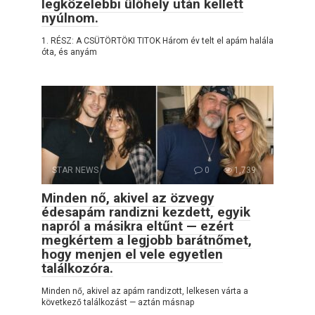
legközelebbi ülőhely után kellett
nyúlnom.
1. RÉSZ: A CSÜTÖRTÖKI TITOK Három év telt el apám halála
óta, és anyám
STAR NEWS
0
1,739
Minden nő, akivel az özvegy
édesapám randizni kezdett, egyik
napról a másikra eltűnt — ezért
megkértem a legjobb barátnőmet,
hogy menjen el vele egyetlen
találkozóra.
Minden nő, akivel az apám randizott, lelkesen várta a
következő találkozást — aztán másnap