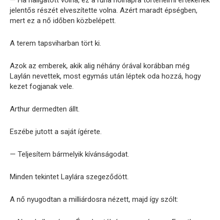
— Ha hallgatott volna, ez a ruha holnapra történelmi értékének
jelentős részét elveszítette volna. Azért maradt épségben,
mert ez a nő időben közbelépett.
A terem tapsviharban tört ki.
Azok az emberek, akik alig néhány órával korábban még
Laylán nevettek, most egymás után léptek oda hozzá, hogy
kezet fogjanak vele.
Arthur dermedten állt.
Eszébe jutott a saját ígérete.
— Teljesítem bármelyik kívánságodat.
Minden tekintet Laylára szegeződött.
A nő nyugodtan a milliárdosra nézett, majd így szólt: