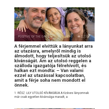
POSITIVE OF THE DAY
0
2,771
A férjemmel elvittük a lányunkat arra
az utazásra, amelyről mindig is
álmodott, hogy teljesítsük az utolsó
kívánságát. Ám az utolsó reggelen a
szálloda igazgatója félrehívott, és
halkan ezt mondta: – Van valami
ezzel az utazással kapcsolatban,
amit a férje soha nem mondott el
önnek.
1. RÉSZ: LILY UTOLSÓ KÍVÁNSÁGA A tízéves lányomnak
már csak egyetlen kívánsága maradt, a