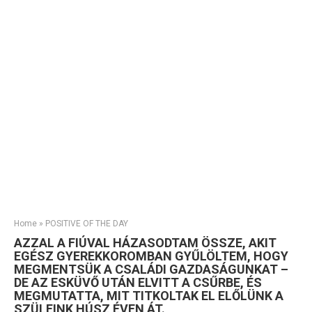
Home
»
POSITIVE OF THE DAY
AZZAL A FIÚVAL HÁZASODTAM ÖSSZE, AKIT
EGÉSZ GYEREKKOROMBAN GYŰLÖLTEM, HOGY
MEGMENTSÜK A CSALÁDI GAZDASÁGUNKAT –
DE AZ ESKÜVŐ UTÁN ELVITT A CSŰRBE, ÉS
MEGMUTATTA, MIT TITKOLTAK EL ELŐLÜNK A
SZÜLEINK HÚSZ ÉVEN ÁT.