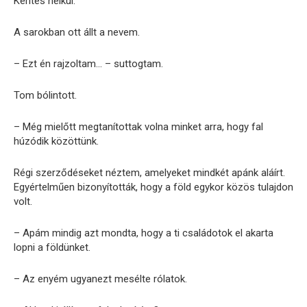
Kerítés nélkül.
A sarokban ott állt a nevem.
– Ezt én rajzoltam… – suttogtam.
Tom bólintott.
– Még mielőtt megtanítottak volna minket arra, hogy fal
húzódik közöttünk.
Régi szerződéseket néztem, amelyeket mindkét apánk aláírt.
Egyértelműen bizonyították, hogy a föld egykor közös tulajdon
volt.
– Apám mindig azt mondta, hogy a ti családotok el akarta
lopni a földünket.
– Az enyém ugyanezt mesélte rólatok.