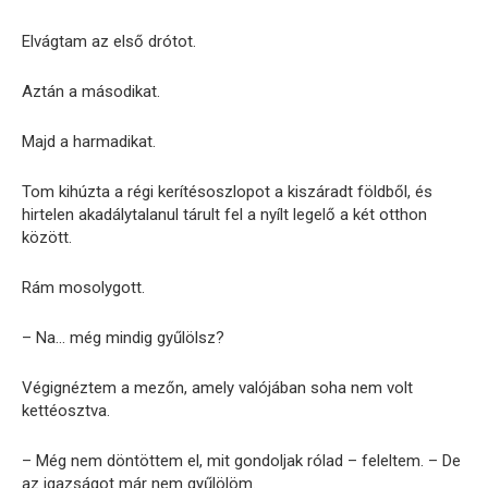
Elvágtam az első drótot.
Aztán a másodikat.
Majd a harmadikat.
Tom kihúzta a régi kerítésoszlopot a kiszáradt földből, és
hirtelen akadálytalanul tárult fel a nyílt legelő a két otthon
között.
Rám mosolygott.
– Na… még mindig gyűlölsz?
Végignéztem a mezőn, amely valójában soha nem volt
kettéosztva.
– Még nem döntöttem el, mit gondoljak rólad – feleltem. – De
az igazságot már nem gyűlölöm.