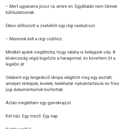
– Mert ugyanarra jössz rá, amire én. Egyáltalán nem tűnnek
bűntudatosnak.
Ekkor előhúzott a zsebéből egy régi vaskulcsot.
– Mennünk kell a régi csűrhöz.
Mindkét apánk megtiltotta, hogy valaha is belépjünk oda. A
kíváncsiság végül legyőzte a haragomat, és követtem őt a
legelőn át.
Odabent egy lengedező lámpa világított meg egy asztalt,
amelyet térképek, levelek, telekhatár-nyilvántartások és friss
jogi dokumentumok borítottak.
Aztán megláttam egy gyerekrajzot.
Két ház. Egy mező. Egy nap.