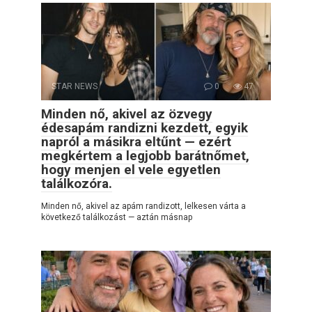
STAR NEWS
0
47
Minden nő, akivel az özvegy
édesapám randizni kezdett, egyik
napról a másikra eltűnt — ezért
megkértem a legjobb barátnőmet,
hogy menjen el vele egyetlen
találkozóra.
Minden nő, akivel az apám randizott, lelkesen várta a
következő találkozást — aztán másnap