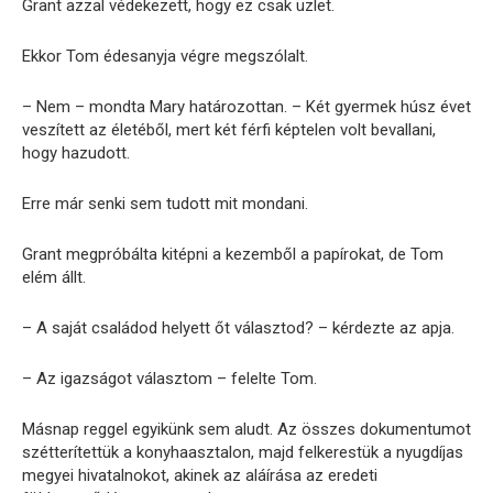
Grant azzal védekezett, hogy ez csak üzlet.
Ekkor Tom édesanyja végre megszólalt.
– Nem – mondta Mary határozottan. – Két gyermek húsz évet
veszített az életéből, mert két férfi képtelen volt bevallani,
hogy hazudott.
Erre már senki sem tudott mit mondani.
Grant megpróbálta kitépni a kezemből a papírokat, de Tom
elém állt.
– A saját családod helyett őt választod? – kérdezte az apja.
– Az igazságot választom – felelte Tom.
Másnap reggel egyikünk sem aludt. Az összes dokumentumot
szétterítettük a konyhaasztalon, majd felkerestük a nyugdíjas
megyei hivatalnokot, akinek az aláírása az eredeti