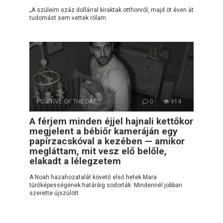
„A szüleim száz dollárral kiraktak otthonról, majd öt éven át
tudomást sem vettek rólam.
POSITIVE OF THE DAY
0
914
A férjem minden éjjel hajnali kettőkor
megjelent a bébiőr kameráján egy
papírzacskóval a kezében — amikor
megláttam, mit vesz elő belőle,
elakadt a lélegzetem
A Noah hazahozatalát követő első hetek Mara
tűrőképességének határáig sodorták. Mindennél jobban
szerette újszülött