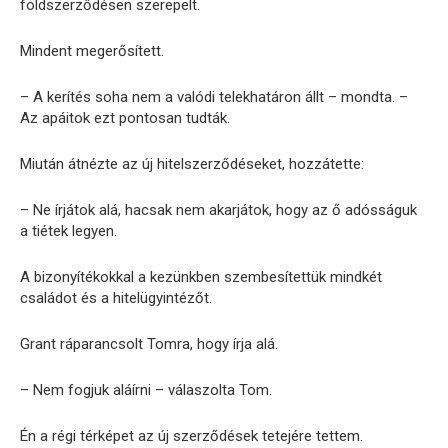
földszerződésen szerepelt.
Mindent megerősített.
– A kerítés soha nem a valódi telekhatáron állt – mondta. –
Az apáitok ezt pontosan tudták.
Miután átnézte az új hitelszerződéseket, hozzátette:
– Ne írjátok alá, hacsak nem akarjátok, hogy az ő adósságuk
a tiétek legyen.
A bizonyítékokkal a kezünkben szembesítettük mindkét
családot és a hitelügyintézőt.
Grant ráparancsolt Tomra, hogy írja alá.
– Nem fogjuk aláírni – válaszolta Tom.
Én a régi térképet az új szerződések tetejére tettem.