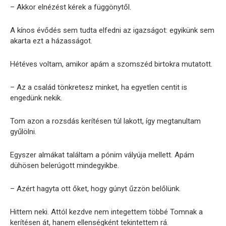
– Akkor elnézést kérek a függönytől.
A kínos évődés sem tudta elfedni az igazságot: egyikünk sem
akarta ezt a házasságot.
Hétéves voltam, amikor apám a szomszéd birtokra mutatott.
– Az a család tönkretesz minket, ha egyetlen centit is
engedünk nekik.
Tom azon a rozsdás kerítésen túl lakott, így megtanultam
gyűlölni.
Egyszer almákat találtam a pónim vályúja mellett. Apám
dühösen belerúgott mindegyikbe.
– Azért hagyta ott őket, hogy gúnyt űzzön belőlünk.
Hittem neki. Attól kezdve nem integettem többé Tomnak a
kerítésen át, hanem ellenségként tekintettem rá.