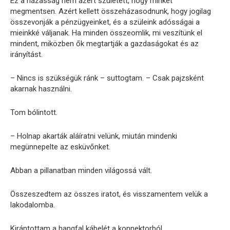
Ez a házasság nem azért született, hogy minket
megmentsen. Azért kellett összeházasodnunk, hogy jogilag
összevonják a pénzügyeinket, és a szüleink adósságai a
mieinkké váljanak. Ha minden összeomlik, mi veszítünk el
mindent, miközben ők megtartják a gazdaságokat és az
irányítást.
– Nincs is szükségük ránk – suttogtam. – Csak pajzsként
akarnak használni.
Tom bólintott.
– Holnap akarták aláíratni velünk, miután mindenki
megünnepelte az esküvőnket.
Abban a pillanatban minden világossá vált.
Összeszedtem az összes iratot, és visszamentem velük a
lakodalomba.
Kirántottam a hangfal kábelét a konnektorból.