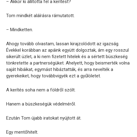
– Akkor ki állította fel a kerítést?
Tom mindkét aláírásra rámutatott.
– Mindketten.
Ahogy tovább olvastam, lassan kirajzolódott az igazság.
Évekkel korábban az apáink együtt dolgoztak, ám egy rosszul
sikerült üzlet, a ki nem fizetett hitelek és a sértett büszkeség
tönkretette a partnerségüket. Ahelyett, hogy beismerték volna
saját hibáikat, egymást hibáztatták, és arra nevelték a
gyerekeiket, hogy továbbvigyék ezt a gyűlöletet.
A kerítés soha nem a földről szólt.
Hanem a büszkeségük védelméről.
Ezután Tom újabb iratokat nyújtott át.
Egy mentőhitelt.