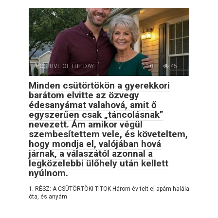
POSITIVE OF THE DAY
0
45
Minden csütörtökön a gyerekkori
barátom elvitte az özvegy
édesanyámat valahová, amit ő
egyszerűen csak „táncolásnak”
nevezett. Ám amikor végül
szembesítettem vele, és követeltem,
hogy mondja el, valójában hová
járnak, a válaszától azonnal a
legközelebbi ülőhely után kellett
nyúlnom.
1. RÉSZ: A CSÜTÖRTÖKI TITOK Három év telt el apám halála
óta, és anyám