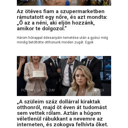
POSITIVE OF THE DAY
0
654
Az ötéves fiam a szupermarketben
rámutatott egy nőre, és azt mondta:
„Ő az a néni, aki eljön hozzánk,
amikor te dolgozol.”
Három hónappal édesanyám temetése után a gyász még
mindig betöltötte otthonunk minden zugát. Egyik
POSITIVE OF THE DAY
0
159
„A szüleim száz dollárral kiraktak
otthonról, majd öt éven át tudomást
sem vettek rólam. Aztán a húgom
véletlenül rábukkant a nevemre az
interneten, és zokogva felhívta őket.