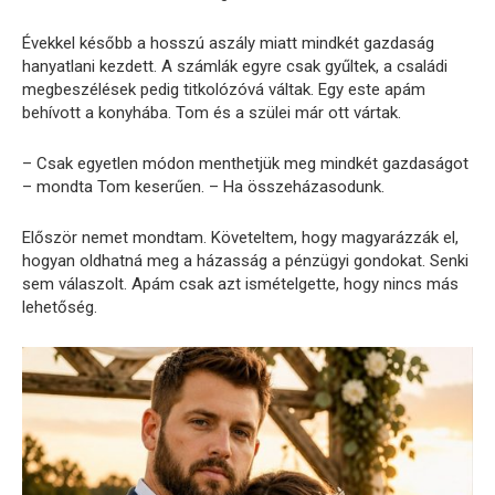
Évekkel később a hosszú aszály miatt mindkét gazdaság
hanyatlani kezdett. A számlák egyre csak gyűltek, a családi
megbeszélések pedig titkolózóvá váltak. Egy este apám
behívott a konyhába. Tom és a szülei már ott vártak.
– Csak egyetlen módon menthetjük meg mindkét gazdaságot
– mondta Tom keserűen. – Ha összeházasodunk.
Először nemet mondtam. Követeltem, hogy magyarázzák el,
hogyan oldhatná meg a házasság a pénzügyi gondokat. Senki
sem válaszolt. Apám csak azt ismételgette, hogy nincs más
lehetőség.