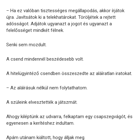
– Ha ez valóban tisztességes megállapodás, akkor írjátok
újra. Javítsátok ki a telekhatárokat. Töröljétek a rejtett
adósságot. Adjátok ugyanazt a jogot és ugyanazt a
felelősséget mindkét félnek.
Senki sem mozdult.
A csend mindennél beszédesebb volt.
A hitelügyintéző csendben összeszedte az aláíratlan iratokat.
– Az aláírásuk nélkül nem folytathatom.
A szüleink elvesztették a játszmát.
Ahogy kiléptünk az udvarra, felkaptam egy csapszegvágót, és
egyenesen a kerítéshez indultam.
Apám utánam kiáltott, hogy álljak meg.