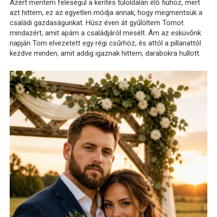
Azért mentem feleségül a kerítés túloldalán élő fiúhoz, mert
azt hittem, ez az egyetlen módja annak, hogy megmentsük a
családi gazdaságunkat. Húsz éven át gyűlöltem Tomot
mindazért, amit apám a családjáról mesélt. Ám az esküvőnk
napján Tom elvezetett egy régi csűrhöz, és attól a pillanattól
kezdve minden, amit addig igaznak hittem, darabokra hullott.