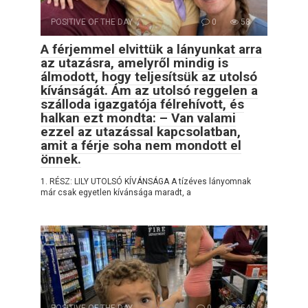
POSITIVE OF THE DAY
0
58
A férjemmel elvittük a lányunkat arra
az utazásra, amelyről mindig is
álmodott, hogy teljesítsük az utolsó
kívánságát. Ám az utolsó reggelen a
szálloda igazgatója félrehívott, és
halkan ezt mondta: – Van valami
ezzel az utazással kapcsolatban,
amit a férje soha nem mondott el
önnek.
1. RÉSZ: LILY UTOLSÓ KÍVÁNSÁGA A tízéves lányomnak
már csak egyetlen kívánsága maradt, a