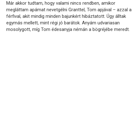
Már akkor tudtam, hogy valami nincs rendben, amikor
megláttam apámat nevetgélni Granttel, Tom apjával – azzal a
férfival, akit mindig minden bajunkért hibáztatott. Úgy álltak
egymás mellett, mint régi jó barátok. Anyám udvariasan
mosolygott, míg Tom édesanyja némán a bögréjébe meredt.