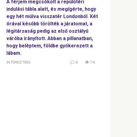
A férjem megcsókolt a repülőtéri
indulási tábla alatt, és megígérte, hogy
egy hét múlva visszatér Londonból. Két
órával később törölték a járatomat, a
légitársaság pedig az első osztályú
váróba irányított. Abban a pillanatban,
hogy beléptem, földbe gyökerezett a
lábam.
INTERESTING
0
74