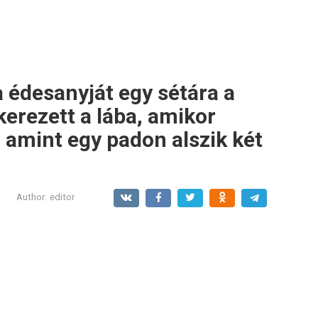
 édesanyját egy sétára a
erezett a lába, amikor
, amint egy padon alszik két
Author:
editor