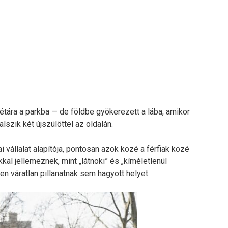
tára a parkba — de földbe gyökerezett a lába, amikor
lszik két újszülöttel az oldalán.
i vállalat alapítója, pontosan azok közé a férfiak közé
kal jellemeznek, mint „látnoki” és „kíméletlenül
en váratlan pillanatnak sem hagyott helyet.