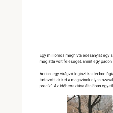
Egy milliomos meghívta édesanyját egy sé
meglátta volt feleségét, amint egy padon a
Adrian, egy virágzó logisztikai technológia
tartozott, akiket a magazinok olyan szavak
precíz”. Az időbeosztása általában egyetl