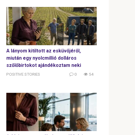
A lányom kitiltott az esküvőjéről,
miután egy nyolcmillió dolláros
szőlőbirtokot ajándékoztam neki
POSITIVE STORIES
0
54