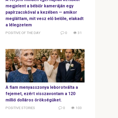
megjelent a bébiőr kameráján egy
papírzacskóval a kezében — amikor
megláttam, mit vesz elő belőle, elakadt
a lélegzetem
POSITIVE OF THE DAY
0
31
A fiam menyasszonya leborotválta a
fejemet, ezért visszavontam a 120
millió dolláros örökségüket.
POSITIVE STORIES
0
103