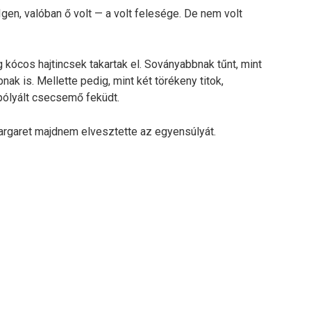
gen, valóban ő volt — a volt felesége. De nem volt
g kócos hajtincsek takartak el. Soványabbnak tűnt, mint
ak is. Mellette pedig, mint két törékeny titok,
pólyált csecsemő feküdt.
Margaret majdnem elvesztette az egyensúlyát.