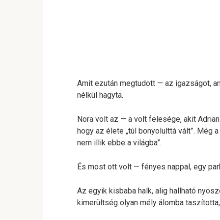
Amit ezután megtudott — az igazságot, am
nélkül hagyta.
Nora volt az — a volt felesége, akit Adria
hogy az élete „túl bonyolulttá vált”. Még a
nem illik ebbe a világba”.
És most ott volt — fényes nappal, egy park
Az egyik kisbaba halk, alig hallható nyö
kimerültség olyan mély álomba taszította