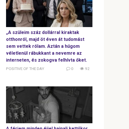
„A szüleim száz dollárral kiraktak
otthonról, majd öt éven át tudomást
sem vettek rólam. Aztán a húgom
véletlenül rábukkant a nevemre az
interneten, és zokogva felhívta őket.
POSITIVE OF THE DAY
0
92
A férjem minden éjjel hajnali kettőkor