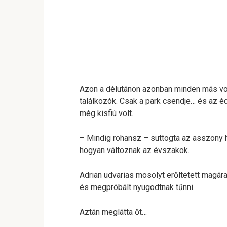
Azon a délutánon azonban minden más vol
találkozók. Csak a park csendje… és az éd
még kisfiú volt.
– Mindig rohansz – suttogta az asszony 
hogyan változnak az évszakok.
Adrian udvarias mosolyt erőltetett magára, 
és megpróbált nyugodtnak tűnni.
Aztán meglátta őt…