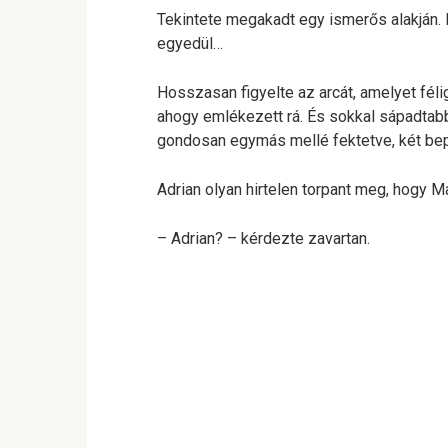
Tekintete megakadt egy ismerős alakján. I
egyedül…
Hosszasan figyelte az arcát, amelyet féli
ahogy emlékezett rá. És sokkal sápadtabbn
gondosan egymás mellé fektetve, két be
Adrian olyan hirtelen torpant meg, hogy 
– Adrian? – kérdezte zavartan.