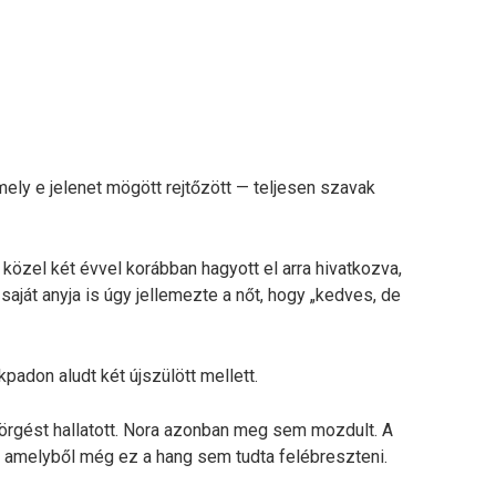
ely e jelenet mögött rejtőzött — teljesen szavak
n közel két évvel korábban hagyott el arra hivatkozva,
 saját anyja is úgy jellemezte a nőt, hogy „kedves, de
padon aludt két újszülött mellett.
szörgést hallatott. Nora azonban meg sem mozdult. A
, amelyből még ez a hang sem tudta felébreszteni.