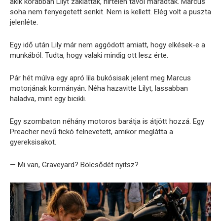
akik korábban Lilyt zaklatták, hirtelen távol maradtak. Marcus
soha nem fenyegetett senkit. Nem is kellett. Elég volt a puszta
jelenléte.
Egy idő után Lily már nem aggódott amiatt, hogy elkések-e a
munkából. Tudta, hogy valaki mindig ott lesz érte.
Pár hét múlva egy apró lila bukósisak jelent meg Marcus
motorjának kormányán. Néha hazavitte Lilyt, lassabban
haladva, mint egy bicikli.
Egy szombaton néhány motoros barátja is átjött hozzá. Egy
Preacher nevű fickó felnevetett, amikor meglátta a
gyereksisakot.
— Mi van, Graveyard? Bölcsődét nyitsz?