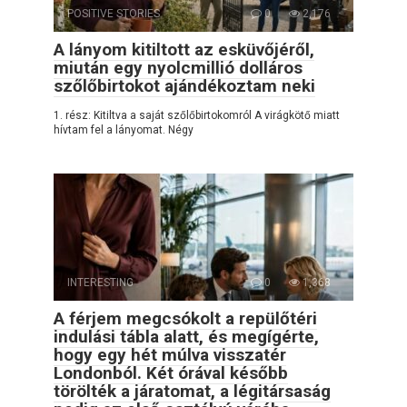
POSITIVE STORIES
0
2,176
A lányom kitiltott az esküvőjéről,
miután egy nyolcmillió dolláros
szőlőbirtokot ajándékoztam neki
1. rész: Kitiltva a saját szőlőbirtokomról A virágkötő miatt
hívtam fel a lányomat. Négy
INTERESTING
0
1,368
A férjem megcsókolt a repülőtéri
indulási tábla alatt, és megígérte,
hogy egy hét múlva visszatér
Londonból. Két órával később
törölték a járatomat, a légitársaság