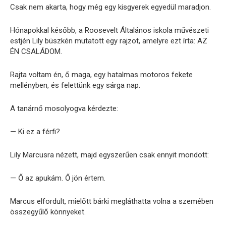
Csak nem akarta, hogy még egy kisgyerek egyedül maradjon.
Hónapokkal később, a Roosevelt Általános iskola művészeti
estjén Lily büszkén mutatott egy rajzot, amelyre ezt írta: AZ
ÉN CSALÁDOM.
Rajta voltam én, ő maga, egy hatalmas motoros fekete
mellényben, és felettünk egy sárga nap.
A tanárnő mosolyogva kérdezte:
— Ki ez a férfi?
Lily Marcusra nézett, majd egyszerűen csak ennyit mondott:
— Ő az apukám. Ő jön értem.
Marcus elfordult, mielőtt bárki megláthatta volna a szemében
összegyűlő könnyeket.