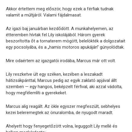
Akkor értettem meg először, hogy ezek a férfiak tudnak
valamit a múltjáról. Valami fájdalmasat.
Az igazi baj januárban kezdődött. A munkahelyemen, az
étteremben hívtak fel Lily iskolájából. Három gyerek
beszorította őt a tornaterem mögött, belelökték a dolgozatait
egy pocsolyába, és a „hamis motoros apukáján” gúnyolódtak.
Mire odaértem az igazgatói irodába, Marcus már ott volt.
Lily reszketve ült egy széken, kezében a leszakadt
hátizsákpánttal, Marcus pedig az egyik zaklató apjával állt
szemben — egy hangos, beképzelt férfival, aki azzal vádolta,
hogy megfélemlíti a gyerekeket.
Marcus alig reagált. Az ökle egyszer megfeszült, sebhelyes
kezei beleremegtek az önuralomba, de nyugodt maradt.
Ahelyett hogy fenyegetőzött volna, leguggolt Lily mellé és