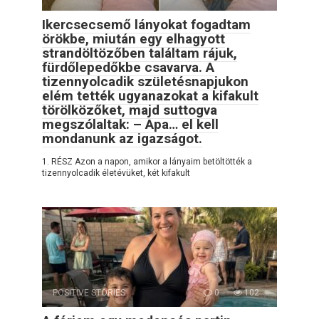
Ikercsecsemő lányokat fogadtam
örökbe, miután egy elhagyott
strandöltözőben találtam rájuk,
fürdőlepedőkbe csavarva. A
tizennyolcadik születésnapjukon
elém tették ugyanazokat a kifakult
törölközőket, majd suttogva
megszólaltak: – Apa… el kell
mondanunk az igazságot.
1. RÉSZ Azon a napon, amikor a lányaim betöltötték a
tizennyolcadik életévüket, két kifakult
POSITIVE STORIES
0
102