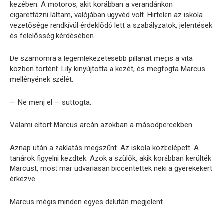
kezében. A motoros, akit korábban a verandánkon
cigarettázni láttam, valójában ügyvéd volt. Hirtelen az iskola
vezetősége rendkívül érdeklődő lett a szabályzatok, jelentések
és felelősség kérdésében.
De számomra a legemlékezetesebb pillanat mégis a vita
közben történt. Lily kinyújtotta a kezét, és megfogta Marcus
mellényének szélét.
— Ne menj el — suttogta.
Valami eltört Marcus arcán azokban a másodpercekben.
Aznap után a zaklatás megszűnt. Az iskola közbelépett. A
tanárok figyelni kezdtek. Azok a szülők, akik korábban kerülték
Marcust, most már udvariasan biccentettek neki a gyerekekért
érkezve.
Marcus mégis minden egyes délután megjelent.