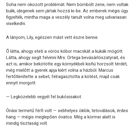
Soha nem okozott problémát. Nem bömbölt zene, nem voltak
bulik, idegenek sem jártak hozzá ki-be. Az emberek mégis úgy
figyelték, mintha maga a veszély tanult volna meg udvariasan
viselkedni.
A lányom, Lily, egészen mást vett észre benne.
Ő látta, ahogy eteti a vörös kóbor macskát a kukák mögött.
Látta, ahogy segít felvinni Mrs. Ortega bevásárlószatyrait, és
azt is, amikor bekötötte egy környékbeli kisfiú horzsolt térdét,
még mielőtt a gyerek apja kiért volna a házból. Marcus
fertőtlenítette a sebet, felragasztotta a kötést, majd csak
ennyit morgott:
— Legközelebb vegyél fel bukósisakot.
Óriási termetű férfi volt — sebhelyes öklök, tetoválások, érdes
hang — mégis meglepően óvatos. Még a körmei alatt is
mindig tisztaság volt.