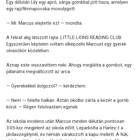
Egy délután Lily egy apró, sárga gombbal jött haza, amelyen
egy rajzfilmnapocska mosolygott.
— Mr. Marcus elejtette ezt — mondta.
A felirat alig látszott rajta: LITTLE LIONS READING CLUB.
Egyszerűen képtelen voltam elképzelni Marcust egy gyerek
olvasókör közelében.
Aznap este visszavittem neki. Ahogy meglátta a gombot, egy
pillanatra megváltozott az arca.
— Gyerekekkel dolgozol? — kérdeztem.
— Nem — felelte halkan. Aztán ökölbe zárta a kezét a gomb
körül. — Régen felolvastam egynek.
Az iskolai incidens után Marcus minden délután pontosan
3:05-kor megjelent az iskola előtt. Leparkolta a Harley-t a
járdaszegélynél, és némán várakozott a kapu mellett. A fiúk,