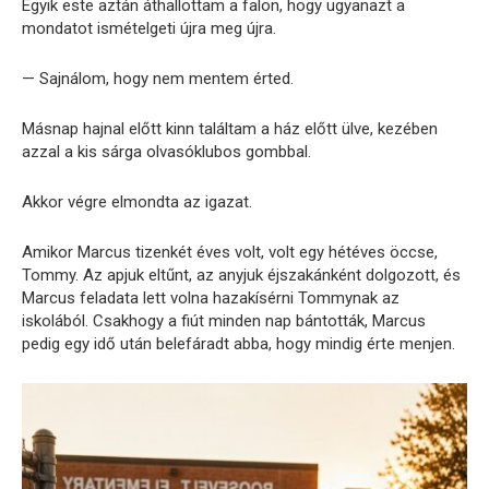
Egyik este aztán áthallottam a falon, hogy ugyanazt a
mondatot ismételgeti újra meg újra.
— Sajnálom, hogy nem mentem érted.
Másnap hajnal előtt kinn találtam a ház előtt ülve, kezében
azzal a kis sárga olvasóklubos gombbal.
Akkor végre elmondta az igazat.
Amikor Marcus tizenkét éves volt, volt egy hétéves öccse,
Tommy. Az apjuk eltűnt, az anyjuk éjszakánként dolgozott, és
Marcus feladata lett volna hazakísérni Tommynak az
iskolából. Csakhogy a fiút minden nap bántották, Marcus
pedig egy idő után belefáradt abba, hogy mindig érte menjen.