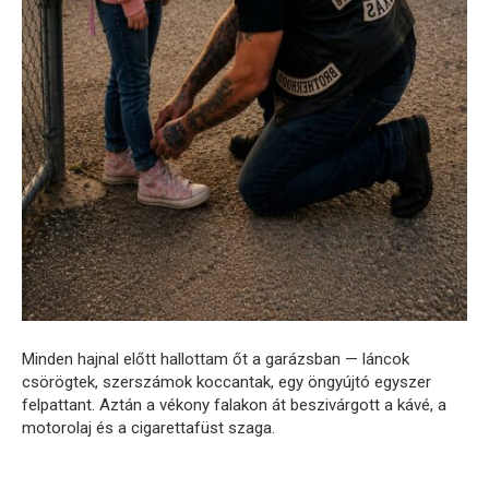
Minden hajnal előtt hallottam őt a garázsban — láncok
csörögtek, szerszámok koccantak, egy öngyújtó egyszer
felpattant. Aztán a vékony falakon át beszivárgott a kávé, a
motorolaj és a cigarettafüst szaga.