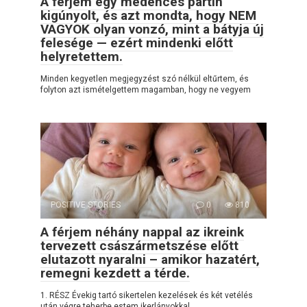
A férjem egy medencés partin
kigúnyolt, és azt mondta, hogy NEM
VAGYOK olyan vonzó, mint a bátyja új
felesége — ezért mindenki előtt
helyretettem.
Minden kegyetlen megjegyzést szó nélkül eltűrtem, és
folyton azt ismételgettem magamban, hogy ne vegyem
POSITIVE STORIES
0
810
A férjem néhány nappal az ikreink
tervezett császármetszése előtt
elutazott nyaralni – amikor hazatért,
remegni kezdett a térde.
1. RÉSZ Évekig tartó sikertelen kezelések és két vetélés
után végre teherbe estem ikerlányokkal.