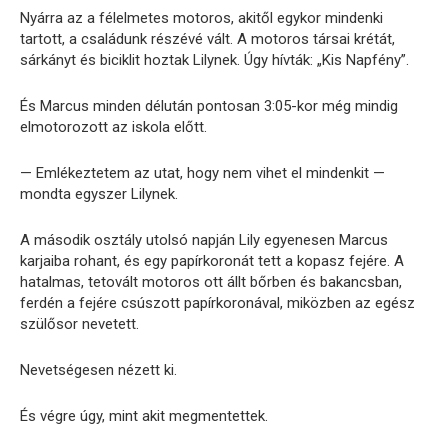
Nyárra az a félelmetes motoros, akitől egykor mindenki
tartott, a családunk részévé vált. A motoros társai krétát,
sárkányt és biciklit hoztak Lilynek. Úgy hívták: „Kis Napfény”.
És Marcus minden délután pontosan 3:05-kor még mindig
elmotorozott az iskola előtt.
— Emlékeztetem az utat, hogy nem vihet el mindenkit —
mondta egyszer Lilynek.
A második osztály utolsó napján Lily egyenesen Marcus
karjaiba rohant, és egy papírkoronát tett a kopasz fejére. A
hatalmas, tetovált motoros ott állt bőrben és bakancsban,
ferdén a fejére csúszott papírkoronával, miközben az egész
szülősor nevetett.
Nevetségesen nézett ki.
És végre úgy, mint akit megmentettek.