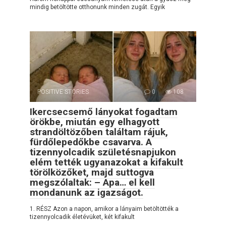
mindig betöltötte otthonunk minden zugát. Egyik
POSITIVE STORIES
0
108
Ikercsecsemő lányokat fogadtam
örökbe, miután egy elhagyott
strandöltözőben találtam rájuk,
fürdőlepedőkbe csavarva. A
tizennyolcadik születésnapjukon
elém tették ugyanazokat a kifakult
törölközőket, majd suttogva
megszólaltak: – Apa… el kell
mondanunk az igazságot.
1. RÉSZ Azon a napon, amikor a lányaim betöltötték a
tizennyolcadik életévüket, két kifakult