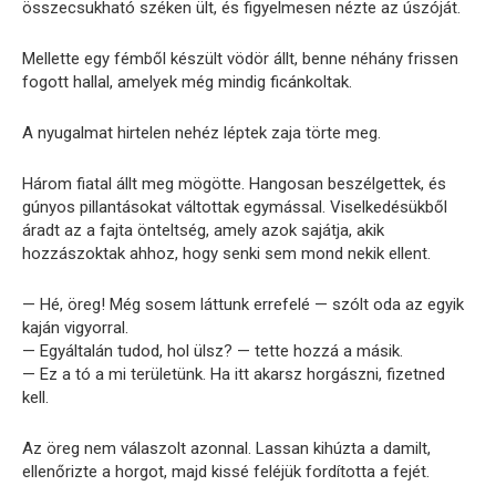
összecsukható széken ült, és figyelmesen nézte az úszóját.
Mellette egy fémből készült vödör állt, benne néhány frissen
fogott hallal, amelyek még mindig ficánkoltak.
A nyugalmat hirtelen nehéz léptek zaja törte meg.
Három fiatal állt meg mögötte. Hangosan beszélgettek, és
gúnyos pillantásokat váltottak egymással. Viselkedésükből
áradt az a fajta önteltség, amely azok sajátja, akik
hozzászoktak ahhoz, hogy senki sem mond nekik ellent.
— Hé, öreg! Még sosem láttunk errefelé — szólt oda az egyik
kaján vigyorral.
— Egyáltalán tudod, hol ülsz? — tette hozzá a másik.
— Ez a tó a mi területünk. Ha itt akarsz horgászni, fizetned
kell.
Az öreg nem válaszolt azonnal. Lassan kihúzta a damilt,
ellenőrizte a horgot, majd kissé feléjük fordította a fejét.