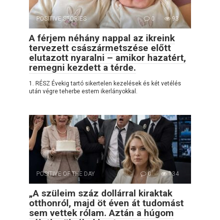
POSITIVE STORIES
0
93
A férjem néhány nappal az ikreink
tervezett császármetszése előtt
elutazott nyaralni – amikor hazatért,
remegni kezdett a térde.
1. RÉSZ Évekig tartó sikertelen kezelések és két vetélés
után végre teherbe estem ikerlányokkal.
POSITIVE OF THE DAY
0
134
„A szüleim száz dollárral kiraktak
otthonról, majd öt éven át tudomást
sem vettek rólam. Aztán a húgom