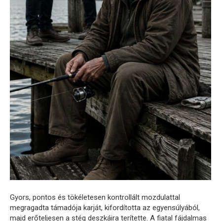
Gyors, pontos és tökéletesen kontrollált mozdulattal
megragadta támadója karját, kifordította az egyensúlyából,
majd erőteljesen a stég deszkáira terítette. A fiatal fájdalmas