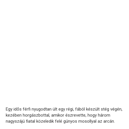
Egy idős férfi nyugodtan ült egy régi, fából készült stég végén,
kezében horgászbottal, amikor észrevette, hogy három
nagyszájú fiatal közeledik felé gúnyos mosollyal az arcán.