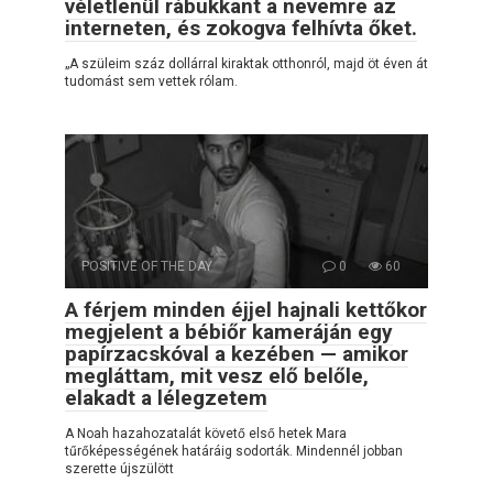
véletlenül rábukkant a nevemre az
interneten, és zokogva felhívta őket.
„A szüleim száz dollárral kiraktak otthonról, majd öt éven át
tudomást sem vettek rólam.
POSITIVE OF THE DAY
0
60
A férjem minden éjjel hajnali kettőkor
megjelent a bébiőr kameráján egy
papírzacskóval a kezében — amikor
megláttam, mit vesz elő belőle,
elakadt a lélegzetem
A Noah hazahozatalát követő első hetek Mara
tűrőképességének határáig sodorták. Mindennél jobban
szerette újszülött