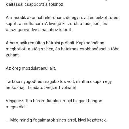
kiáltással csapódott a földhöz.
A második azonnal felé rohant, de egy rövid és célzott ütést
kapott a mellkasára. A levegő kiszorult a tüdejéből, és
összegörnyedve a hasához kapott.
A harmadik rémülten hátrálni próbált. Kapkodásában
megbotlott a stég szélén, és hatalmas csobbanással a tóba
zuhant.
Az öreg mozdulatlanul állt.
Tartása nyugodt és magabiztos volt, mintha csupán egy
hétköznapi feladatot végzett volna el.
Végignézett a három fiatalon, majd higgadt hangon
megszólalt:
— Még mindig fogalmatok sincs arról, kivel kezdtetek.