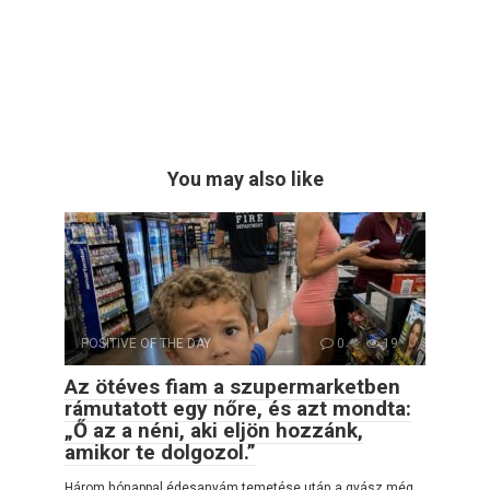
You may also like
POSITIVE OF THE DAY
0
19
Az ötéves fiam a szupermarketben
rámutatott egy nőre, és azt mondta:
„Ő az a néni, aki eljön hozzánk,
amikor te dolgozol.”
Három hónappal édesanyám temetése után a gyász még