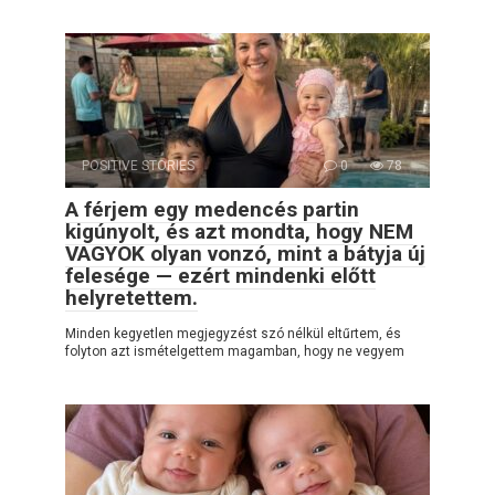
POSITIVE STORIES
0
78
A férjem egy medencés partin
kigúnyolt, és azt mondta, hogy NEM
VAGYOK olyan vonzó, mint a bátyja új
felesége — ezért mindenki előtt
helyretettem.
Minden kegyetlen megjegyzést szó nélkül eltűrtem, és
folyton azt ismételgettem magamban, hogy ne vegyem