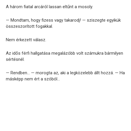
A három fiatal arcáról lassan eltűnt a mosoly.
— Mondtam, hogy fizess vagy takarodj! — sziszegte egyikük
összeszorított fogakkal.
Nem érkezett válasz.
Az idős férfi hallgatása megalázóbb volt számukra bármilyen
sértésnél.
— Rendben… — morogta az, aki a legközelebb állt hozzá. — Ha
másképp nem ért a szóból…