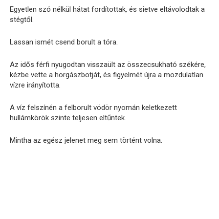
Egyetlen szó nélkül hátat fordítottak, és sietve eltávolodtak a
stégtől.
Lassan ismét csend borult a tóra.
Az idős férfi nyugodtan visszaült az összecsukható székére,
kézbe vette a horgászbotját, és figyelmét újra a mozdulatlan
vízre irányította.
A víz felszínén a felborult vödör nyomán keletkezett
hullámkörök szinte teljesen eltűntek.
Mintha az egész jelenet meg sem történt volna.