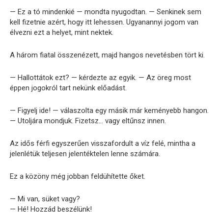
— Ez a tó mindenkié — mondta nyugodtan. — Senkinek sem
kell fizetnie azért, hogy itt lehessen. Ugyanannyi jogom van
élvezni ezt a helyet, mint nektek.
A három fiatal összenézett, majd hangos nevetésben tört ki.
— Hallottátok ezt? — kérdezte az egyik. — Az öreg most
éppen jogokról tart nekünk előadást.
— Figyelj ide! — válaszolta egy másik már keményebb hangon.
— Utoljára mondjuk. Fizetsz… vagy eltűnsz innen.
Az idős férfi egyszerűen visszafordult a víz felé, mintha a
jelenlétük teljesen jelentéktelen lenne számára.
Ez a közöny még jobban feldühítette őket.
— Mi van, süket vagy?
— Hé! Hozzád beszélünk!