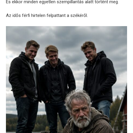
És ekkor minden egyetlen szempillantás alatt történt meg.
Az idős férfi hirtelen felpattant a székéről.