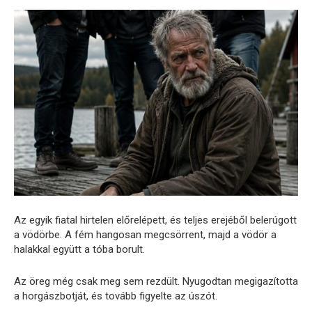
Az egyik fiatal hirtelen előrelépett, és teljes erejéből belerúgott
a vödörbe. A fém hangosan megcsörrent, majd a vödör a
halakkal együtt a tóba borult.
Az öreg még csak meg sem rezdült. Nyugodtan megigazította
a horgászbotját, és tovább figyelte az úszót.