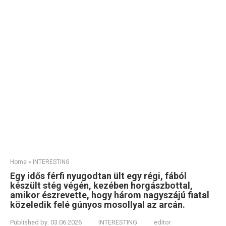
Home
»
INTERESTING
Egy idős férfi nyugodtan ült egy régi, fából
készült stég végén, kezében horgászbottal,
amikor észrevette, hogy három nagyszájú fiatal
közeledik felé gúnyos mosollyal az arcán.
Published by:
03.06.2026
INTERESTING
editor