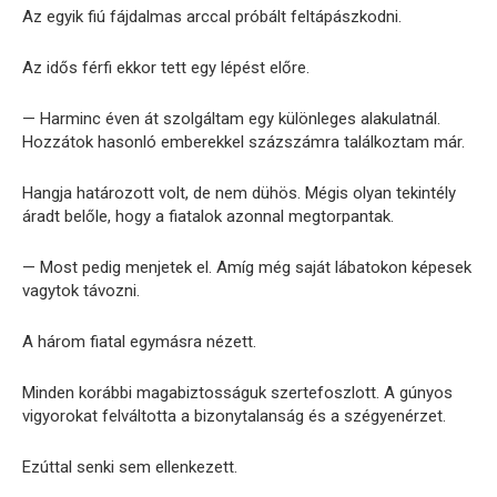
Az egyik fiú fájdalmas arccal próbált feltápászkodni.
Az idős férfi ekkor tett egy lépést előre.
— Harminc éven át szolgáltam egy különleges alakulatnál.
Hozzátok hasonló emberekkel százszámra találkoztam már.
Hangja határozott volt, de nem dühös. Mégis olyan tekintély
áradt belőle, hogy a fiatalok azonnal megtorpantak.
— Most pedig menjetek el. Amíg még saját lábatokon képesek
vagytok távozni.
A három fiatal egymásra nézett.
Minden korábbi magabiztosságuk szertefoszlott. A gúnyos
vigyorokat felváltotta a bizonytalanság és a szégyenérzet.
Ezúttal senki sem ellenkezett.