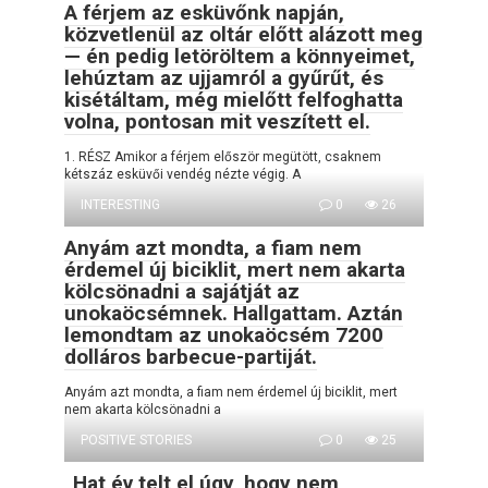
A férjem az esküvőnk napján,
közvetlenül az oltár előtt alázott meg
— én pedig letöröltem a könnyeimet,
lehúztam az ujjamról a gyűrűt, és
kisétáltam, még mielőtt felfoghatta
volna, pontosan mit veszített el.
1. RÉSZ Amikor a férjem először megütött, csaknem
kétszáz esküvői vendég nézte végig. A
INTERESTING
0
26
Anyám azt mondta, a fiam nem
érdemel új biciklit, mert nem akarta
kölcsönadni a sajátját az
unokaöcsémnek. Hallgattam. Aztán
lemondtam az unokaöcsém 7200
dolláros barbecue-partiját.
Anyám azt mondta, a fiam nem érdemel új biciklit, mert
nem akarta kölcsönadni a
POSITIVE STORIES
0
25
„Hat év telt el úgy, hogy nem