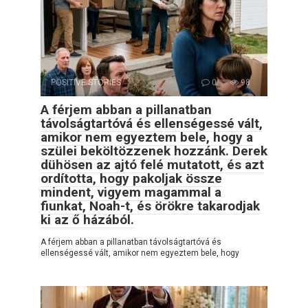
POSITIVE STORIES
0
98
A férjem abban a pillanatban
távolságtartóvá és ellenségessé vált,
amikor nem egyeztem bele, hogy a
szülei beköltözzenek hozzánk. Derek
dühösen az ajtó felé mutatott, és azt
ordította, hogy pakoljak össze
mindent, vigyem magammal a
fiunkat, Noah-t, és örökre takarodjak
ki az ő házából.
A férjem abban a pillanatban távolságtartóvá és
ellenségessé vált, amikor nem egyeztem bele, hogy