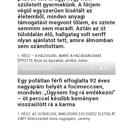
született gyermekünk. A férjem
végül egyszerűen kisétált az
életemből, minden anyagi
támogatást megvont tőlem, és szinte
semmim sem maradt. Aztán az út
túloldalán élő, hallgatag volt seriff
olyan ajánlatot tett, amire álmomban
sem számítottam.
1. RÉSZ — A HAZUGSÁG, AMIRE A HÁZASSÁGOMAT
ÉPÍTETTE Azon az éjszakán, amikor Julian
POSITIVE STORIES
0
24
Egy pofátlan férfi elfoglalta 92 éves
nagyapám helyét a focimeccsen,
mondván: „Úgysem fog rá emlékezni”
– öt perccel később keményen
visszaütött rá a karma
1. RÉSZ: AZ ÜLŐHELYEK, AMELYEKRE EGY EGÉSZ ÉLETEN ÁT
VÁRT Kilencvenkét éves nagyapám, Jeremy