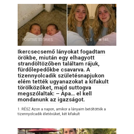
POSITIVE STORIES
0
581
Ikercsecsemő lányokat fogadtam
örökbe, miután egy elhagyott
strandöltözőben találtam rájuk,
fürdőlepedőkbe csavarva. A
tizennyolcadik születésnapjukon
elém tették ugyanazokat a kifakult
törölközőket, majd suttogva
megszólaltak: – Apa… el kell
mondanunk az igazságot.
1. RÉSZ Azon a napon, amikor a lányaim betöltötték a
tizennyolcadik életévüket, két kifakult