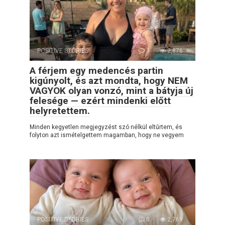
POSITIVE STORIES
0
2,876
A férjem egy medencés partin
kigúnyolt, és azt mondta, hogy NEM
VAGYOK olyan vonzó, mint a bátyja új
felesége — ezért mindenki előtt
helyretettem.
Minden kegyetlen megjegyzést szó nélkül eltűrtem, és
folyton azt ismételgettem magamban, hogy ne vegyem
POSITIVE STORIES
0
2,769