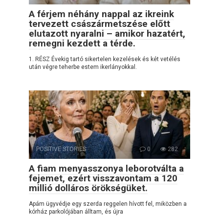
A férjem néhány nappal az ikreink
tervezett császármetszése előtt
elutazott nyaralni – amikor hazatért,
remegni kezdett a térde.
1. RÉSZ Évekig tartó sikertelen kezelések és két vetélés
után végre teherbe estem ikerlányokkal.
POSITIVE STORIES
0
282
A fiam menyasszonya leborotválta a
fejemet, ezért visszavontam a 120
millió dolláros örökségüket.
Apám ügyvédje egy szerda reggelen hívott fel, miközben a
kórház parkolójában álltam, és újra