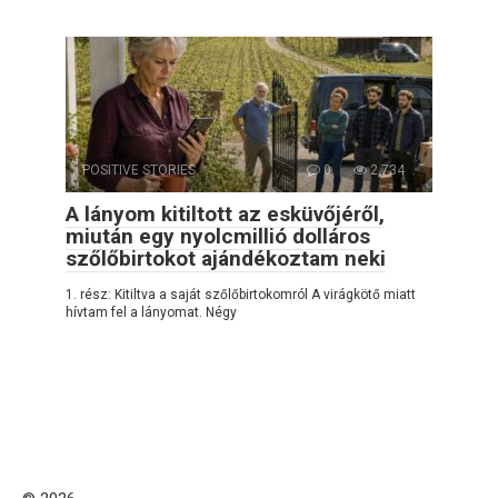
POSITIVE STORIES
0
2,734
A lányom kitiltott az esküvőjéről,
miután egy nyolcmillió dolláros
szőlőbirtokot ajándékoztam neki
1. rész: Kitiltva a saját szőlőbirtokomról A virágkötő miatt
hívtam fel a lányomat. Négy