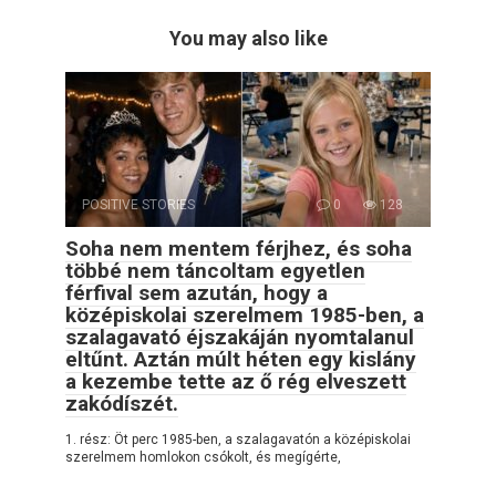
You may also like
POSITIVE STORIES
0
128
Soha nem mentem férjhez, és soha
többé nem táncoltam egyetlen
férfival sem azután, hogy a
középiskolai szerelmem 1985-ben, a
szalagavató éjszakáján nyomtalanul
eltűnt. Aztán múlt héten egy kislány
a kezembe tette az ő rég elveszett
zakódíszét.
1. rész: Öt perc 1985-ben, a szalagavatón a középiskolai
szerelmem homlokon csókolt, és megígérte,