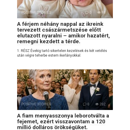
POSITIVE STORIES
0
98
A férjem néhány nappal az ikreink
tervezett császármetszése előtt
elutazott nyaralni – amikor hazatért,
remegni kezdett a térde.
1. RÉSZ Évekig tartó sikertelen kezelések és két vetélés
után végre teherbe estem ikerlányokkal.
POSITIVE STORIES
0
202
A fiam menyasszonya leborotválta a
fejemet, ezért visszavontam a 120
millió dolláros örökségüket.