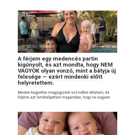
POSITIVE STORIES
0
84
A férjem egy medencés partin
kigúnyolt, és azt mondta, hogy NEM
VAGYOK olyan vonzó, mint a bátyja új
felesége — ezért mindenki előtt
helyretettem.
Minden kegyetlen megjegyzést szó nélkül eltűrtem, és
folyton azt ismételgettem magamban, hogy ne vegyem