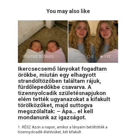
You may also like
POSITIVE STORIES
0
117
Ikercsecsemő lányokat fogadtam
örökbe, miután egy elhagyott
strandöltözőben találtam rájuk,
fürdőlepedőkbe csavarva. A
tizennyolcadik születésnapjukon
elém tették ugyanazokat a kifakult
törölközőket, majd suttogva
megszólaltak: – Apa… el kell
mondanunk az igazságot.
1. RÉSZ Azon a napon, amikor a lányaim betöltötték a
tizennyolcadik életévüket, két kifakult