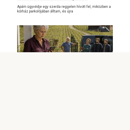
Apám ügyvédje egy szerda reggelen hívott fel, miközben a
kórház parkolójában álltam, és újra
POSITIVE STORIES
0
1,263
A lányom kitiltott az esküvőjéről,
miután egy nyolcmillió dolláros
szőlőbirtokot ajándékoztam neki
1. rész: Kitiltva a saját szőlőbirtokomról A virágkötő miatt
hívtam fel a lányomat. Négy