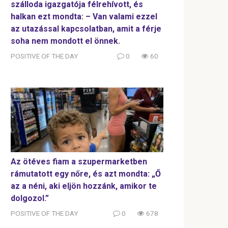
szálloda igazgatója félrehívott, és
halkan ezt mondta: – Van valami ezzel
az utazással kapcsolatban, amit a férje
soha nem mondott el önnek.
POSITIVE OF THE DAY
0
60
Az ötéves fiam a szupermarketben
rámutatott egy nőre, és azt mondta: „Ő
az a néni, aki eljön hozzánk, amikor te
dolgozol.”
POSITIVE OF THE DAY
0
678