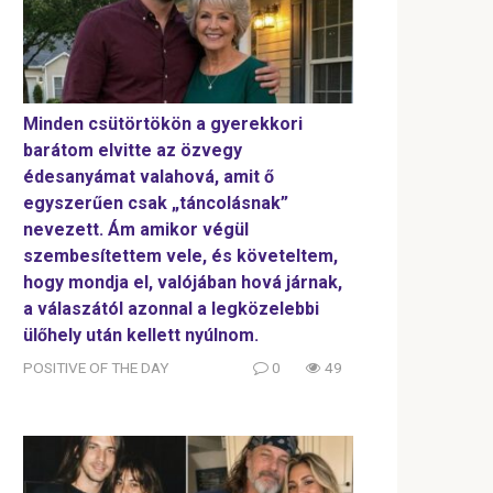
Minden csütörtökön a gyerekkori
barátom elvitte az özvegy
édesanyámat valahová, amit ő
egyszerűen csak „táncolásnak”
nevezett. Ám amikor végül
szembesítettem vele, és követeltem,
hogy mondja el, valójában hová járnak,
a válaszától azonnal a legközelebbi
ülőhely után kellett nyúlnom.
POSITIVE OF THE DAY
0
49