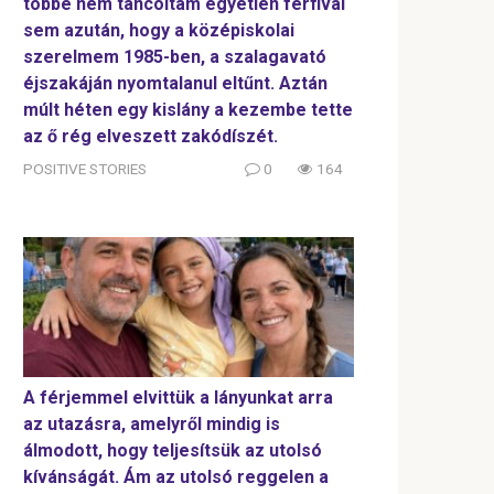
többé nem táncoltam egyetlen férfival
sem azután, hogy a középiskolai
szerelmem 1985-ben, a szalagavató
éjszakáján nyomtalanul eltűnt. Aztán
múlt héten egy kislány a kezembe tette
az ő rég elveszett zakódíszét.
POSITIVE STORIES
0
164
A férjemmel elvittük a lányunkat arra
az utazásra, amelyről mindig is
álmodott, hogy teljesítsük az utolsó
kívánságát. Ám az utolsó reggelen a