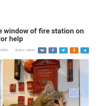
e window of fire station on
or help
ORIES
Author:
admin