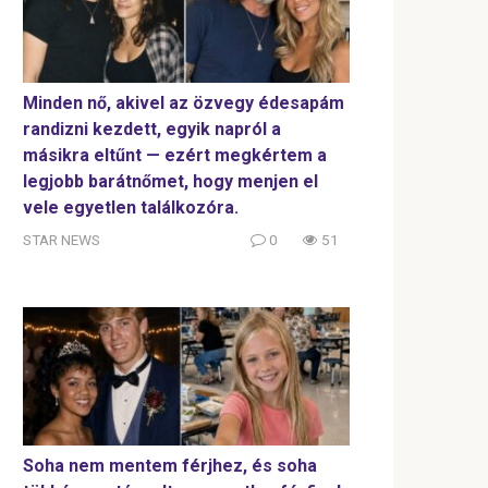
Minden nő, akivel az özvegy édesapám
randizni kezdett, egyik napról a
másikra eltűnt — ezért megkértem a
legjobb barátnőmet, hogy menjen el
vele egyetlen találkozóra.
STAR NEWS
0
51
Soha nem mentem férjhez, és soha