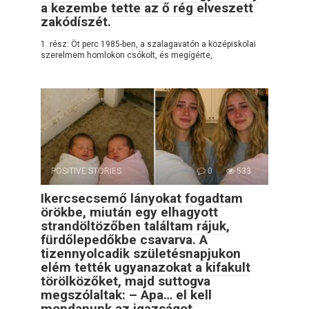
a kezembe tette az ő rég elveszett
zakódíszét.
1. rész: Öt perc 1985-ben, a szalagavatón a középiskolai
szerelmem homlokon csókolt, és megígérte,
POSITIVE STORIES
0
533
Ikercsecsemő lányokat fogadtam
örökbe, miután egy elhagyott
strandöltözőben találtam rájuk,
fürdőlepedőkbe csavarva. A
tizennyolcadik születésnapjukon
elém tették ugyanazokat a kifakult
törölközőket, majd suttogva
megszólaltak: – Apa… el kell
mondanunk az igazságot.