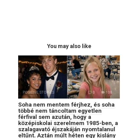
You may also like
POSITIVE STORIES
0
108
Soha nem mentem férjhez, és soha
többé nem táncoltam egyetlen
férfival sem azután, hogy a
középiskolai szerelmem 1985-ben, a
szalagavató éjszakáján nyomtalanul
eltűnt. Aztán múlt héten egy kislány