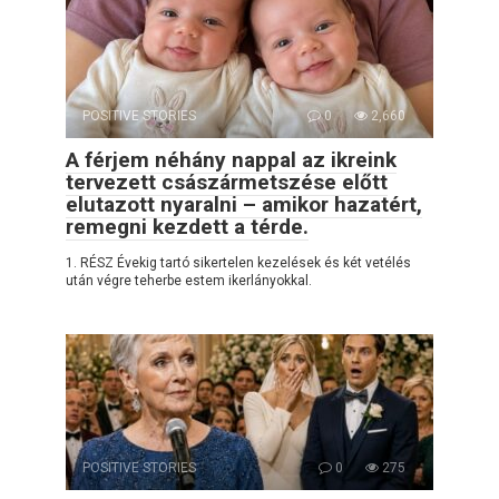
POSITIVE STORIES
0
2,660
A férjem néhány nappal az ikreink
tervezett császármetszése előtt
elutazott nyaralni – amikor hazatért,
remegni kezdett a térde.
1. RÉSZ Évekig tartó sikertelen kezelések és két vetélés
után végre teherbe estem ikerlányokkal.
POSITIVE STORIES
0
275