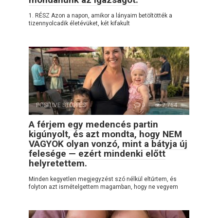
1. RÉSZ Azon a napon, amikor a lányaim betöltötték a
tizennyolcadik életévüket, két kifakult
POSITIVE STORIES
0
2,764
A férjem egy medencés partin
kigúnyolt, és azt mondta, hogy NEM
VAGYOK olyan vonzó, mint a bátyja új
felesége — ezért mindenki előtt
helyretettem.
Minden kegyetlen megjegyzést szó nélkül eltűrtem, és
folyton azt ismételgettem magamban, hogy ne vegyem