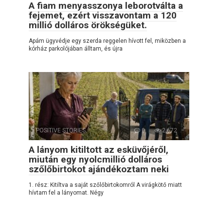
A fiam menyasszonya leborotválta a
fejemet, ezért visszavontam a 120
millió dolláros örökségüket.
Apám ügyvédje egy szerda reggelen hívott fel, miközben a
kórház parkolójában álltam, és újra
POSITIVE STORIES
0
2,672
A lányom kitiltott az esküvőjéről,
miután egy nyolcmillió dolláros
szőlőbirtokot ajándékoztam neki
1. rész: Kitiltva a saját szőlőbirtokomról A virágkötő miatt
hívtam fel a lányomat. Négy