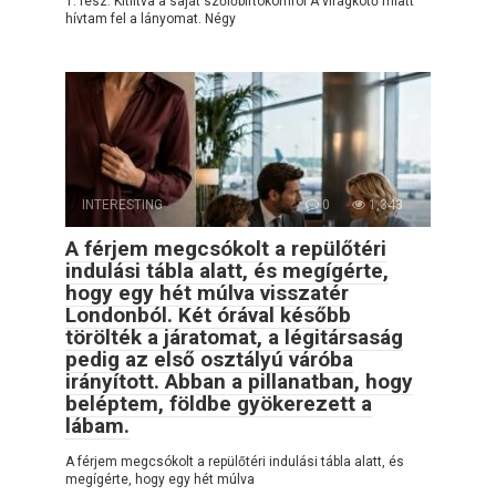
1. rész: Kitiltva a saját szőlőbirtokomról A virágkötő miatt
hívtam fel a lányomat. Négy
INTERESTING
0
1,343
A férjem megcsókolt a repülőtéri
indulási tábla alatt, és megígérte,
hogy egy hét múlva visszatér
Londonból. Két órával később
törölték a járatomat, a légitársaság
pedig az első osztályú váróba
irányított. Abban a pillanatban, hogy
beléptem, földbe gyökerezett a
lábam.
A férjem megcsókolt a repülőtéri indulási tábla alatt, és
megígérte, hogy egy hét múlva