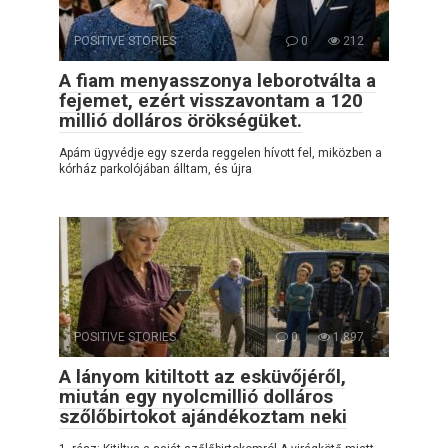
POSITIVE STORIES
0
212
A fiam menyasszonya leborotválta a
fejemet, ezért visszavontam a 120
millió dolláros örökségüket.
Apám ügyvédje egy szerda reggelen hívott fel, miközben a
kórház parkolójában álltam, és újra
POSITIVE STORIES
0
1,897
A lányom kitiltott az esküvőjéről,
miután egy nyolcmillió dolláros
szőlőbirtokot ajándékoztam neki