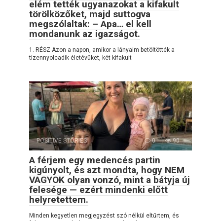
elém tették ugyanazokat a kifakult
törölközőket, majd suttogva
megszólaltak: – Apa… el kell
mondanunk az igazságot.
1. RÉSZ Azon a napon, amikor a lányaim betöltötték a
tizennyolcadik életévüket, két kifakult
POSITIVE STORIES
0
90
A férjem egy medencés partin
kigúnyolt, és azt mondta, hogy NEM
VAGYOK olyan vonzó, mint a bátyja új
felesége — ezért mindenki előtt
helyretettem.
Minden kegyetlen megjegyzést szó nélkül eltűrtem, és