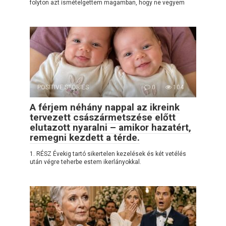
folyton azt ismételgettem magamban, hogy ne vegyem
POSITIVE STORIES
0
104
A férjem néhány nappal az ikreink
tervezett császármetszése előtt
elutazott nyaralni – amikor hazatért,
remegni kezdett a térde.
1. RÉSZ Évekig tartó sikertelen kezelések és két vetélés
után végre teherbe estem ikerlányokkal.