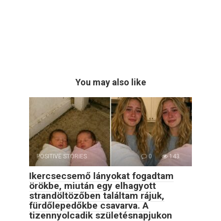
You may also like
POSITIVE STORIES
0
143
Ikercsecsemő lányokat fogadtam
örökbe, miután egy elhagyott
strandöltözőben találtam rájuk,
fürdőlepedőkbe csavarva. A
tizennyolcadik születésnapjukon