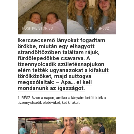
POSITIVE STORIES
0
532
Ikercsecsemő lányokat fogadtam
örökbe, miután egy elhagyott
strandöltözőben találtam rájuk,
fürdőlepedőkbe csavarva. A
tizennyolcadik születésnapjukon
elém tették ugyanazokat a kifakult
törölközőket, majd suttogva
megszólaltak: – Apa… el kell
mondanunk az igazságot.
1. RÉSZ Azon a napon, amikor a lányaim betöltötték a
tizennyolcadik életévüket, két kifakult