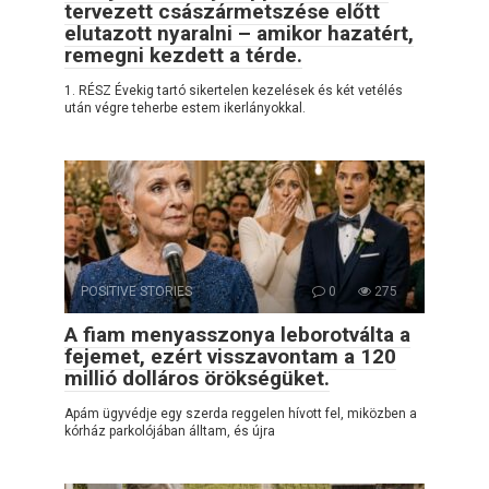
tervezett császármetszése előtt
elutazott nyaralni – amikor hazatért,
remegni kezdett a térde.
1. RÉSZ Évekig tartó sikertelen kezelések és két vetélés
után végre teherbe estem ikerlányokkal.
POSITIVE STORIES
0
275
A fiam menyasszonya leborotválta a
fejemet, ezért visszavontam a 120
millió dolláros örökségüket.
Apám ügyvédje egy szerda reggelen hívott fel, miközben a
kórház parkolójában álltam, és újra