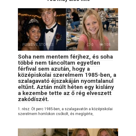
POSITIVE STORIES
0
108
Soha nem mentem férjhez, és soha
többé nem táncoltam egyetlen
férfival sem azután, hogy a
középiskolai szerelmem 1985-ben, a
szalagavató éjszakáján nyomtalanul
eltűnt. Aztán múlt héten egy kislány
a kezembe tette az ő rég elveszett
zakódíszét.
1. rész: Öt perc 1985-ben, a szalagavatón a középiskolai
szerelmem homlokon csókolt, és megígérte,