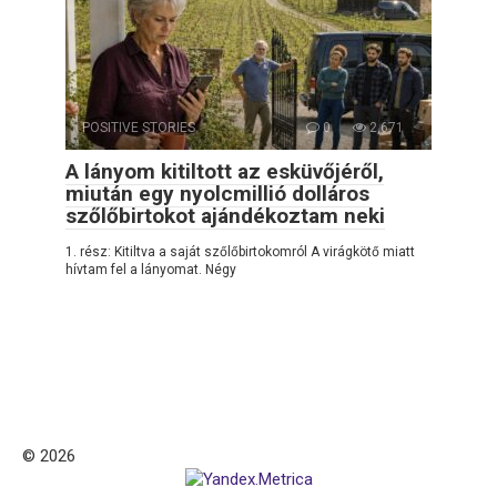
POSITIVE STORIES
0
2,671
A lányom kitiltott az esküvőjéről,
miután egy nyolcmillió dolláros
szőlőbirtokot ajándékoztam neki
1. rész: Kitiltva a saját szőlőbirtokomról A virágkötő miatt
hívtam fel a lányomat. Négy
© 2026