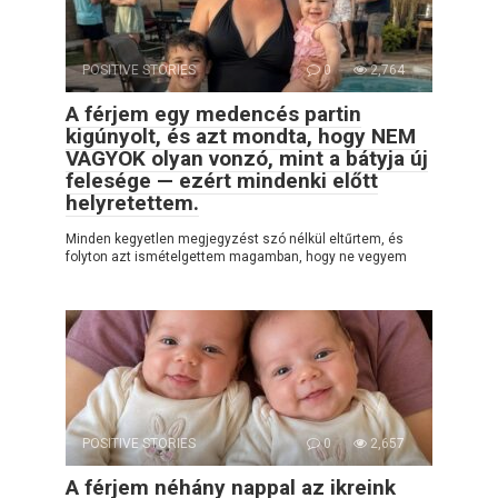
POSITIVE STORIES
0
2,764
A férjem egy medencés partin
kigúnyolt, és azt mondta, hogy NEM
VAGYOK olyan vonzó, mint a bátyja új
felesége — ezért mindenki előtt
helyretettem.
Minden kegyetlen megjegyzést szó nélkül eltűrtem, és
folyton azt ismételgettem magamban, hogy ne vegyem
POSITIVE STORIES
0
2,657
A férjem néhány nappal az ikreink