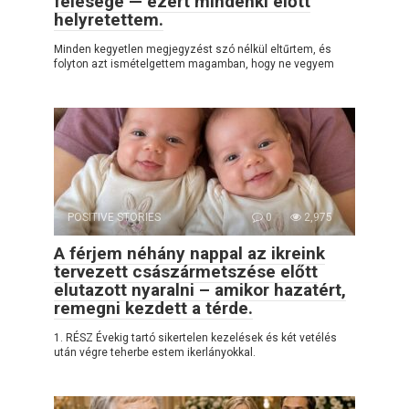
felesége — ezért mindenki előtt
helyretettem.
Minden kegyetlen megjegyzést szó nélkül eltűrtem, és
folyton azt ismételgettem magamban, hogy ne vegyem
POSITIVE STORIES
0
2,975
A férjem néhány nappal az ikreink
tervezett császármetszése előtt
elutazott nyaralni – amikor hazatért,
remegni kezdett a térde.
1. RÉSZ Évekig tartó sikertelen kezelések és két vetélés
után végre teherbe estem ikerlányokkal.