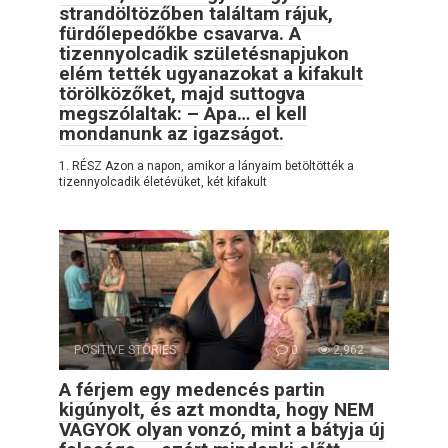
strandöltözőben találtam rájuk,
fürdőlepedőkbe csavarva. A
tizennyolcadik születésnapjukon
elém tették ugyanazokat a kifakult
törölközőket, majd suttogva
megszólaltak: – Apa… el kell
mondanunk az igazságot.
1. RÉSZ Azon a napon, amikor a lányaim betöltötték a
tizennyolcadik életévüket, két kifakult
POSITIVE STORIES
0
2,962
A férjem egy medencés partin
kigúnyolt, és azt mondta, hogy NEM
VAGYOK olyan vonzó, mint a bátyja új