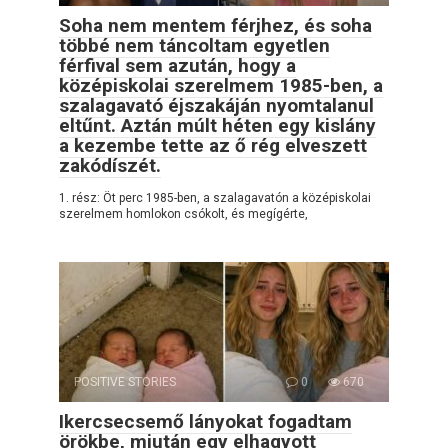
Soha nem mentem férjhez, és soha
többé nem táncoltam egyetlen
férfival sem azután, hogy a
középiskolai szerelmem 1985-ben, a
szalagavató éjszakáján nyomtalanul
eltűnt. Aztán múlt héten egy kislány
a kezembe tette az ő rég elveszett
zakódíszét.
1. rész: Öt perc 1985-ben, a szalagavatón a középiskolai
szerelmem homlokon csókolt, és megígérte,
POSITIVE STORIES
0
670
Ikercsecsemő lányokat fogadtam
örökbe, miután egy elhagyott