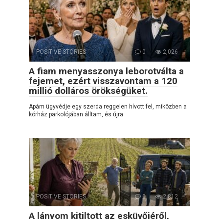
POSITIVE STORIES
0
2,026
A fiam menyasszonya leborotválta a
fejemet, ezért visszavontam a 120
millió dolláros örökségüket.
Apám ügyvédje egy szerda reggelen hívott fel, miközben a
kórház parkolójában álltam, és újra
POSITIVE STORIES
0
2,812
A lányom kitiltott az esküvőjéről,