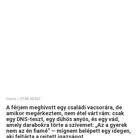
Home
»
STAR NEWS
A férjem meghívott egy családi vacsorára, de
amikor megérkeztem, nem étel várt rám: csak
egy DNS-teszt, egy dühös anyós, és egy vád,
amely darabokra törte a szívemet: „Az a gyerek
nem az én fiamé” — mígnem belépett egy idegen,
aki feltárta a rejtett igazságot.