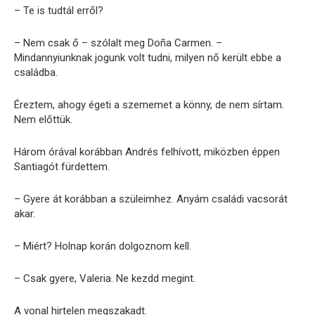
– Te is tudtál erről?
– Nem csak ő – szólalt meg Doña Carmen. –
Mindannyiunknak jogunk volt tudni, milyen nő került ebbe a
családba.
Éreztem, ahogy égeti a szememet a könny, de nem sírtam.
Nem előttük.
Három órával korábban Andrés felhívott, miközben éppen
Santiagót fürdettem.
– Gyere át korábban a szüleimhez. Anyám családi vacsorát
akar.
– Miért? Holnap korán dolgoznom kell.
– Csak gyere, Valeria. Ne kezdd megint.
A vonal hirtelen megszakadt.