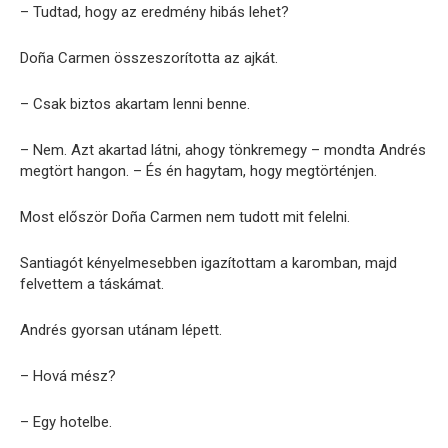
– Tudtad, hogy az eredmény hibás lehet?
Doña Carmen összeszorította az ajkát.
– Csak biztos akartam lenni benne.
– Nem. Azt akartad látni, ahogy tönkremegy – mondta Andrés
megtört hangon. – És én hagytam, hogy megtörténjen.
Most először Doña Carmen nem tudott mit felelni.
Santiagót kényelmesebben igazítottam a karomban, majd
felvettem a táskámat.
Andrés gyorsan utánam lépett.
– Hová mész?
– Egy hotelbe.