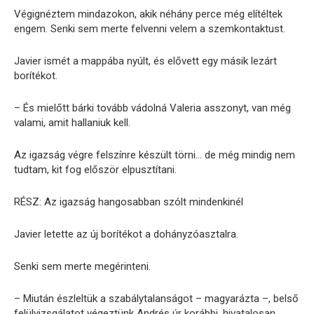
Végignéztem mindazokon, akik néhány perce még elítéltek
engem. Senki sem merte felvenni velem a szemkontaktust.
Javier ismét a mappába nyúlt, és elővett egy másik lezárt
borítékot.
– És mielőtt bárki tovább vádolná Valeria asszonyt, van még
valami, amit hallaniuk kell.
Az igazság végre felszínre készült törni… de még mindig nem
tudtam, kit fog először elpusztítani.
RÉSZ: Az igazság hangosabban szólt mindenkinél
Javier letette az új borítékot a dohányzóasztalra.
Senki sem merte megérinteni.
– Miután észleltük a szabálytalanságot – magyarázta –, belső
felülvizsgálatot végeztünk Andrés úr korábbi, hivatalosan