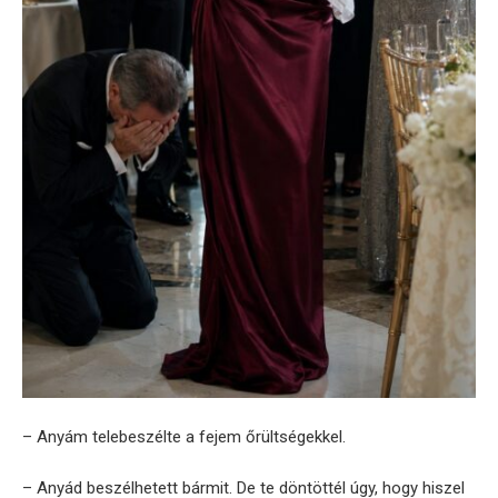
– Anyám telebeszélte a fejem őrültségekkel.
– Anyád beszélhetett bármit. De te döntöttél úgy, hogy hiszel