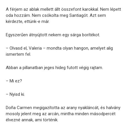
A férjem az ablak mellett állt összefont karokkal. Nem lépett
oda hozzám. Nem csókolta meg Santiagót. Azt sem
kérdezte, ettünk-e már.
Egyszerűen átnyújtott nekem egy sárga borítékot.
– Olvasd el, Valeria – mondta olyan hangon, amelyet alig
ismertem fel.
Abban a pillanatban jeges hideg futott végig rajtam.
– Mi ez?
– Nyisd ki.
Doña Carmen megigazította az arany nyakláncát, és halvány
mosoly jelent meg az arcán, mintha minden másodpercét
élvezné annak, ami történik.