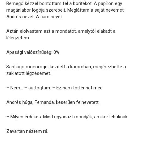
Remegő kézzel bontottam fel a borítékot. A papíron egy
magánlabor logója szerepelt. Megláttam a saját nevemet.
Andrés nevét. A fiam nevét.
Aztán elolvastam azt a mondatot, amelytől elakadt a
lélegzetem:
Apasági valószínűség: 0%.
Santiago mocorogni kezdett a karomban, megérezhette a
zaklatott légzésemet.
– Nem… – suttogtam. – Ez nem történhet meg.
Andrés húga, Fernanda, keserűen felnevetett.
– Milyen érdekes. Mind ugyanazt mondják, amikor lebuknak.
Zavartan néztem rá.