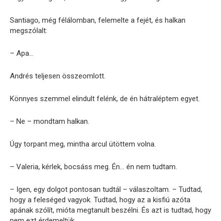
Santiago, még félálomban, felemelte a fejét, és halkan
megszólalt:
– Apa…
Andrés teljesen összeomlott.
Könnyes szemmel elindult felénk, de én hátraléptem egyet.
– Ne – mondtam halkan.
Úgy torpant meg, mintha arcul ütöttem volna.
– Valeria, kérlek, bocsáss meg. Én… én nem tudtam.
– Igen, egy dolgot pontosan tudtál – válaszoltam. – Tudtad,
hogy a feleséged vagyok. Tudtad, hogy az a kisfiú azóta
apának szólít, mióta megtanult beszélni. És azt is tudtad, hogy
nem ezt érdemeltük.