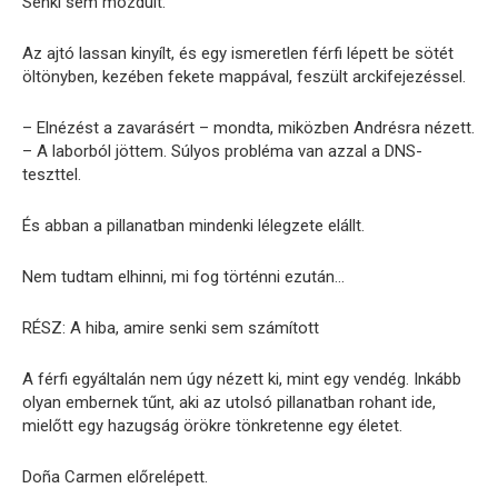
Senki sem mozdult.
Az ajtó lassan kinyílt, és egy ismeretlen férfi lépett be sötét
öltönyben, kezében fekete mappával, feszült arckifejezéssel.
– Elnézést a zavarásért – mondta, miközben Andrésra nézett.
– A laborból jöttem. Súlyos probléma van azzal a DNS-
teszttel.
És abban a pillanatban mindenki lélegzete elállt.
Nem tudtam elhinni, mi fog történni ezután…
RÉSZ: A hiba, amire senki sem számított
A férfi egyáltalán nem úgy nézett ki, mint egy vendég. Inkább
olyan embernek tűnt, aki az utolsó pillanatban rohant ide,
mielőtt egy hazugság örökre tönkretenne egy életet.
Doña Carmen előrelépett.