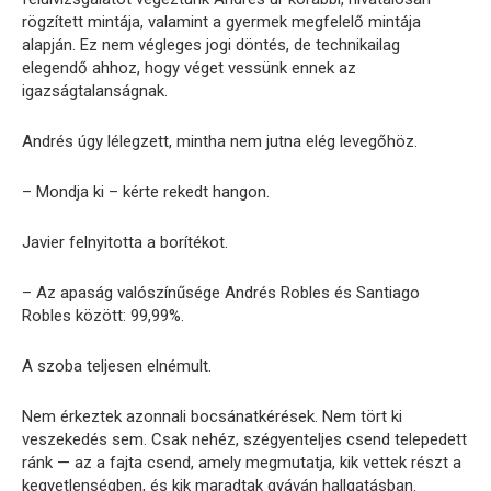
rögzített mintája, valamint a gyermek megfelelő mintája
alapján. Ez nem végleges jogi döntés, de technikailag
elegendő ahhoz, hogy véget vessünk ennek az
igazságtalanságnak.
Andrés úgy lélegzett, mintha nem jutna elég levegőhöz.
– Mondja ki – kérte rekedt hangon.
Javier felnyitotta a borítékot.
– Az apaság valószínűsége Andrés Robles és Santiago
Robles között: 99,99%.
A szoba teljesen elnémult.
Nem érkeztek azonnali bocsánatkérések. Nem tört ki
veszekedés sem. Csak nehéz, szégyenteljes csend telepedett
ránk — az a fajta csend, amely megmutatja, kik vettek részt a
kegyetlenségben, és kik maradtak gyáván hallgatásban.