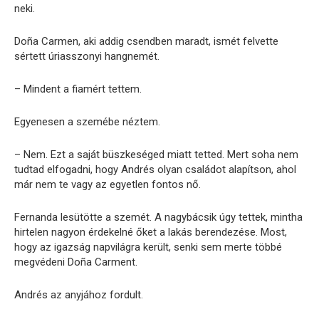
neki.
Doña Carmen, aki addig csendben maradt, ismét felvette
sértett úriasszonyi hangnemét.
– Mindent a fiamért tettem.
Egyenesen a szemébe néztem.
– Nem. Ezt a saját büszkeséged miatt tetted. Mert soha nem
tudtad elfogadni, hogy Andrés olyan családot alapítson, ahol
már nem te vagy az egyetlen fontos nő.
Fernanda lesütötte a szemét. A nagybácsik úgy tettek, mintha
hirtelen nagyon érdekelné őket a lakás berendezése. Most,
hogy az igazság napvilágra került, senki sem merte többé
megvédeni Doña Carment.
Andrés az anyjához fordult.