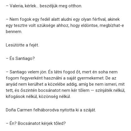
– Valeria, kérlek… beszéljük meg otthon.
– Nem fogok egy fedél alatt aludni egy olyan férfival, akinek
egy tesztre volt szüksége ahhoz, hogy eldöntse, megbízhat-e
bennem.
Lesütötte a fejét.
– És Santiago?
– Santiago velem jön. És látni fogod őt, mert én soha nem
fogom fegyverként használni a saját gyermekemet. De az
anyád nem kerülhet a közelébe addig, amíg be nem ismeri, mit
tett, és őszintén bocsánatot nem kér tőlem — színjáték nélkül,
kifogások nélkül, közönség nélkül.
Doña Carmen felháborodva nyitotta ki a száját.
– Én? Bocsánatot kérjek tőled?