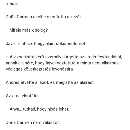
más is.
Doña Carmen ökölbe szorította a kezét.
– Miféle másik dolog?
Javier előhúzott egy aláírt dokumentumot.
– A vizsgálatot kérő személy sürgette az eredmény kiadását,
annak ellenére, hogy figyelmeztettük: a minta nem alkalmas
végleges következtetés levonására.
Andrés átvette a lapot, és meglátta az aláírást.
Az arca elsötétült.
– Anya… tudtad, hogy hibás lehet.
Doña Carmen nem válaszolt.