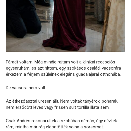
Fáradt voltam. Még mindig rajtam volt a klinikai recepciós
egyenruhám, és azt hittem, egy szokásos családi vacsorára
érkezem a férjem szüleinek elegáns guadalajarai otthonába.
De vacsora nem volt.
Az étkezőasztal üresen állt. Nem voltak tányérok, poharak,
nem érződött leves vagy frissen sült tortilla illata sem.
Csak Andrés rokonai ültek a szobában némán, úgy néztek
rám, mintha már rég eldöntötték volna a sorsomat.