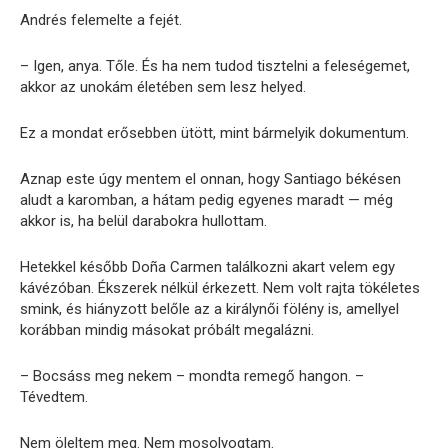
Andrés felemelte a fejét.
– Igen, anya. Tőle. És ha nem tudod tisztelni a feleségemet,
akkor az unokám életében sem lesz helyed.
Ez a mondat erősebben ütött, mint bármelyik dokumentum.
Aznap este úgy mentem el onnan, hogy Santiago békésen
aludt a karomban, a hátam pedig egyenes maradt — még
akkor is, ha belül darabokra hullottam.
Hetekkel később Doña Carmen találkozni akart velem egy
kávézóban. Ékszerek nélkül érkezett. Nem volt rajta tökéletes
smink, és hiányzott belőle az a királynői fölény is, amellyel
korábban mindig másokat próbált megalázni.
– Bocsáss meg nekem – mondta remegő hangon. –
Tévedtem.
Nem öleltem meg. Nem mosolyogtam.