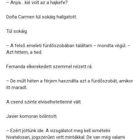
– Anya… kié volt az a hajkefe?
Doña Carmen túl sokáig hallgatott.
Túl sokáig.
– A felső emeleti fürdőszobában találtam – mondta végül. –
Azt hittem, a tied.
Fernanda elkerekedett szemmel nézett rá.
– De múlt héten a férjem használta azt a fürdőszobát, amikor
itt maradt.
A csend szinte elviselhetetlenné vált.
Javier komoran bólintott.
– Ezért jöttünk ide. A vizsgálatot meg kell ismételni
hivatalosan, jogszerűen vett mintákkal. De van még valami