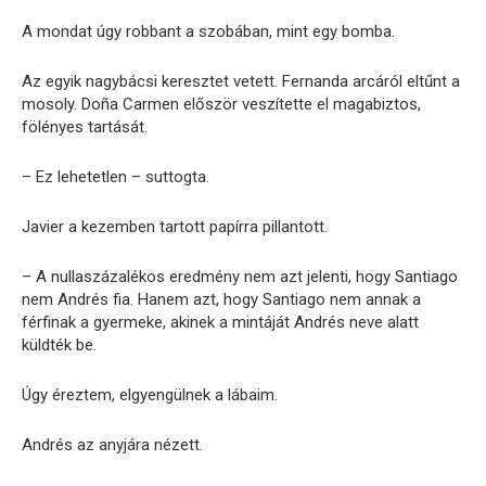
A mondat úgy robbant a szobában, mint egy bomba.
Az egyik nagybácsi keresztet vetett. Fernanda arcáról eltűnt a
mosoly. Doña Carmen először veszítette el magabiztos,
fölényes tartását.
– Ez lehetetlen – suttogta.
Javier a kezemben tartott papírra pillantott.
– A nullaszázalékos eredmény nem azt jelenti, hogy Santiago
nem Andrés fia. Hanem azt, hogy Santiago nem annak a
férfinak a gyermeke, akinek a mintáját Andrés neve alatt
küldték be.
Úgy éreztem, elgyengülnek a lábaim.
Andrés az anyjára nézett.