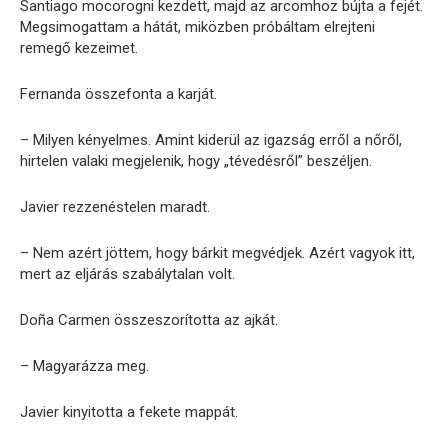
Santiago mocorogni kezdett, majd az arcomhoz bújta a fejét.
Megsimogattam a hátát, miközben próbáltam elrejteni
remegő kezeimet.
Fernanda összefonta a karját.
– Milyen kényelmes. Amint kiderül az igazság erről a nőről,
hirtelen valaki megjelenik, hogy „tévedésről” beszéljen.
Javier rezzenéstelen maradt.
– Nem azért jöttem, hogy bárkit megvédjek. Azért vagyok itt,
mert az eljárás szabálytalan volt.
Doña Carmen összeszorította az ajkát.
– Magyarázza meg.
Javier kinyitotta a fekete mappát.