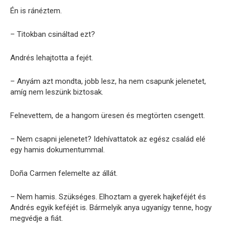
Én is ránéztem.
– Titokban csináltad ezt?
Andrés lehajtotta a fejét.
– Anyám azt mondta, jobb lesz, ha nem csapunk jelenetet,
amíg nem leszünk biztosak.
Felnevettem, de a hangom üresen és megtörten csengett.
– Nem csapni jelenetet? Idehívattatok az egész család elé
egy hamis dokumentummal.
Doña Carmen felemelte az állát.
– Nem hamis. Szükséges. Elhoztam a gyerek hajkeféjét és
Andrés egyik keféjét is. Bármelyik anya ugyanígy tenne, hogy
megvédje a fiát.