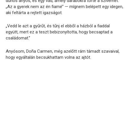
dühös anyós, és egy vád, amely darabokra törte a szívemet:
„Az a gyerek nem az én fiamé” — mígnem belépett egy idegen,
aki feltárta a rejtett igazságot.
„Vedd le azt a gyűrűt, és tűnj el ebből a házból a fiaddal
együtt, mert ez a teszt bebizonyította, hogy becsaptad a
családomat.”
Anyósom, Doña Carmen, még azelőtt rám támadt szavaival,
hogy egyáltalán becsukhattam volna az ajtót.