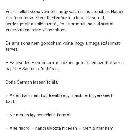
Észre kellett volna vennem, hogy valami nincs rendben. Napok
óta furcsán viselkedett. Ellenőrizte a beosztásomat,
kérdezgetett a kollégáimról, és elkomorult, ha a klinikáról
érkező üzenetekre válaszoltam.
De arra soha nem gondoltam volna, hogy a megalázásomat
tervezi.
– Ez tévedés – mondtam, miközben görcsösen szorítottam a
papírt. – Santiago Andrés fia.
Doña Carmen lassan felállt.
– Az én fiam nem fog tovább egy másik férfi gyerekéért
fizetni.
– Ne merjen így beszélni a fiamról!
– A te fiadról – hangsúlyozta hidegen. – Mert ő már nem