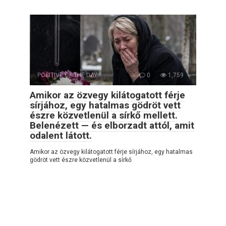
POSITIVE OF THE DAY
0
1,759
Amikor az özvegy kilátogatott férje
sírjához, egy hatalmas gödröt vett
észre közvetlenül a sírkő mellett.
Belenézett — és elborzadt attól, amit
odalent látott.
Amikor az özvegy kilátogatott férje sírjához, egy hatalmas
gödröt vett észre közvetlenül a sírkő