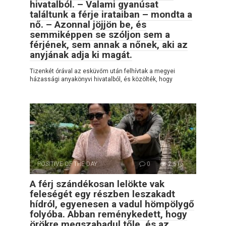
hivatalból. – Valami gyanúsat
találtunk a férje irataiban – mondta a
nő. – Azonnal jöjjön be, és
semmiképpen se szóljon sem a
férjének, sem annak a nőnek, aki az
anyjának adja ki magát.
Tizenkét órával az esküvőm után felhívtak a megyei
házassági anyakönyvi hivatalból, és közölték, hogy
POSITIVE OF THE DAY
0
2,516
A férj szándékosan lelökte vak
feleségét egy részben leszakadt
hídról, egyenesen a vadul hömpölygő
folyóba. Abban reménykedett, hogy
örökre megszabadul tőle, és az