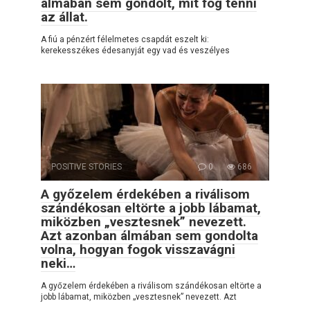
álmában sem gondolt, mit fog tenni
az állat.
A fiú a pénzért félelmetes csapdát eszelt ki:
kerekesszékes édesanyját egy vad és veszélyes
POSITIVE STORIES
0
686
A győzelem érdekében a riválisom
szándékosan eltörte a jobb lábamat,
miközben „vesztesnek” nevezett.
Azt azonban álmában sem gondolta
volna, hogyan fogok visszavágni
neki…
A győzelem érdekében a riválisom szándékosan eltörte a
jobb lábamat, miközben „vesztesnek” nevezett. Azt