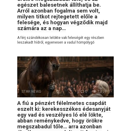
egészet balesetnek állíthatja be.
Arról azonban fogalma sem volt,
milyen titkot rejtegetett előle a
felesége, és hogyan végződik majd
számára az a nap…
A férj szándékosan lelökte vak feleségét egy részben
leszakadt hídról, egyenesen a vadul hömpölygő
STAR NEWS
0
2,038
A fiú a pénzért félelmetes csapdát
eszelt ki: kerekesszékes édesanyját
egy vad és veszélyes ló elé lökte,
abban reménykedve, hogy örökre
megszabadul tőle… arra azonban