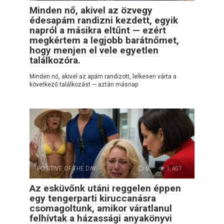
Minden nő, akivel az özvegy
édesapám randizni kezdett, egyik
napról a másikra eltűnt — ezért
megkértem a legjobb barátnőmet,
hogy menjen el vele egyetlen
találkozóra.
Minden nő, akivel az apám randizott, lelkesen várta a
következő találkozást — aztán másnap
POSITIVE OF THE DAY
0
1,407
Az esküvőnk utáni reggelen éppen
egy tengerparti kiruccanásra
csomagoltunk, amikor váratlanul
felhívtak a házassági anyakönyvi