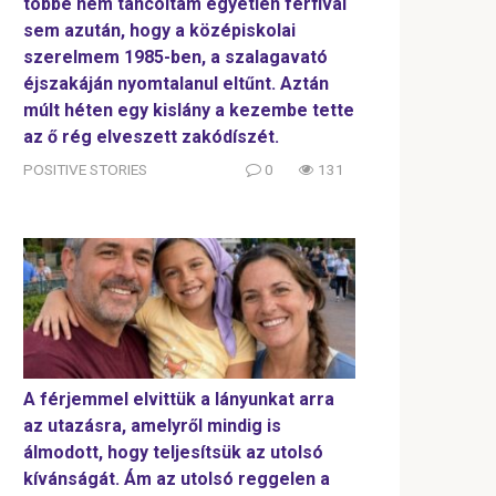
többé nem táncoltam egyetlen férfival
sem azután, hogy a középiskolai
szerelmem 1985-ben, a szalagavató
éjszakáján nyomtalanul eltűnt. Aztán
múlt héten egy kislány a kezembe tette
az ő rég elveszett zakódíszét.
POSITIVE STORIES
0
131
A férjemmel elvittük a lányunkat arra
az utazásra, amelyről mindig is
álmodott, hogy teljesítsük az utolsó
kívánságát. Ám az utolsó reggelen a