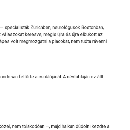
án — specialisták Zürichben, neurológusok Bostonban,
válaszokat keresve, mégis újra és újra elbukott az
t képes volt megmozgatni a piacokat, nem tudta rávenni
ondosan feltűrte a csuklójánál. A névtábláján ez állt:
 közel, nem tolakodóan —, majd halkan dúdolni kezdte a