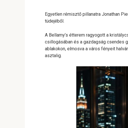
Egyetlen rémisztő pillanatra Jonathan Pie
tüdejéből.
A Bellamy’s étterem ragyogott a kristályc
csillogásában és a gazdagság csendes gő
ablakokon, elmosva a város fényeit halván
asztalig.