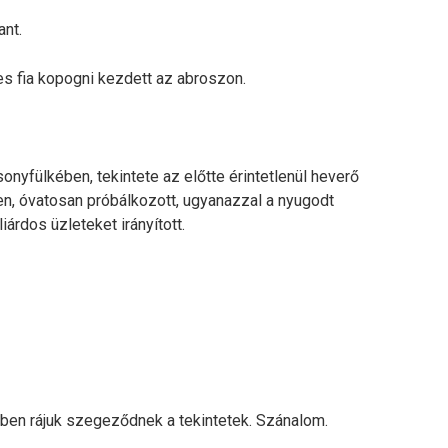
ant.
es fia kopogni kezdett az abroszon.
nyfülkében, tekintete az előtte érintetlenül heverő
, óvatosan próbálkozott, ugyanazzal a nyugodt
iárdos üzleteket irányított.
ben rájuk szegeződnek a tekintetek. Szánalom.