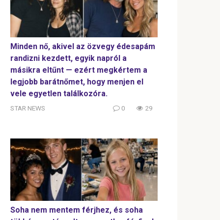
Minden nő, akivel az özvegy édesapám
randizni kezdett, egyik napról a
másikra eltűnt — ezért megkértem a
legjobb barátnőmet, hogy menjen el
vele egyetlen találkozóra.
STAR NEWS
0
29
Soha nem mentem férjhez, és soha