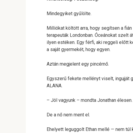
Mindegyiket gyűlölte.
Milliókat költött arra, hogy segítsen a fi
terapeuták Londonban. Óceánokat szelt át 
ilyen estéken. Egy férfi, aki reggeli előt
a saját gyermekét, hogy egyen.
Aztán megjelent egy pincérnő.
Egyszerű fekete mellényt viselt, ingujját g
ALANA.
– Jól vagyunk – mondta Jonathan élesen.
De a nő nem ment el.
Ehelyett leguggolt Ethan mellé — nem túl