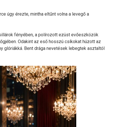
rce úgy érezte, mintha eltűnt volna a levegő a
sillárok fényében, a polírozott ezüst evőeszközök
gjében. Odakint az eső hosszú csíkokat húzott az
y glóriákká. Bent drága nevetések lebegtek asztaltól