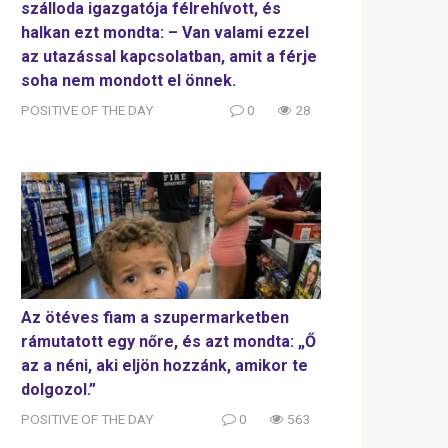
szálloda igazgatója félrehívott, és
halkan ezt mondta: – Van valami ezzel
az utazással kapcsolatban, amit a férje
soha nem mondott el önnek.
POSITIVE OF THE DAY
0
28
Az ötéves fiam a szupermarketben
rámutatott egy nőre, és azt mondta: „Ő
az a néni, aki eljön hozzánk, amikor te
dolgozol.”
POSITIVE OF THE DAY
0
563