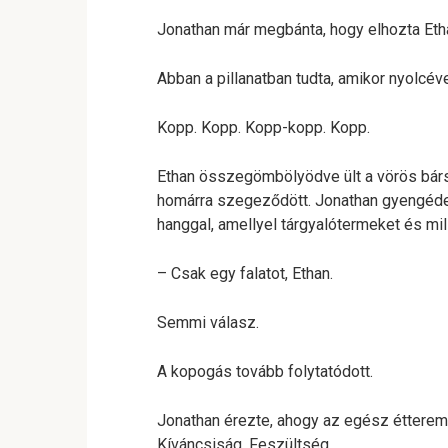
Jonathan már megbánta, hogy elhozta Eth
Abban a pillanatban tudta, amikor nyolcév
Kopp. Kopp. Kopp-kopp. Kopp.
Ethan összegömbölyödve ült a vörös bárso
homárra szegeződött. Jonathan gyengéden
hanggal, amellyel tárgyalótermeket és mill
– Csak egy falatot, Ethan.
Semmi válasz.
A kopogás tovább folytatódott.
Jonathan érezte, ahogy az egész étterem
Kíváncsiság. Feszültség.