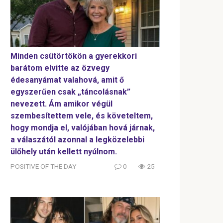
Minden csütörtökön a gyerekkori
barátom elvitte az özvegy
édesanyámat valahová, amit ő
egyszerűen csak „táncolásnak”
nevezett. Ám amikor végül
szembesítettem vele, és követeltem,
hogy mondja el, valójában hová járnak,
a válaszától azonnal a legközelebbi
ülőhely után kellett nyúlnom.
POSITIVE OF THE DAY
0
25