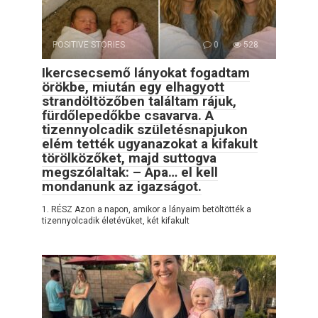
POSITIVE STORIES
0
528
Ikercsecsemő lányokat fogadtam
örökbe, miután egy elhagyott
strandöltözőben találtam rájuk,
fürdőlepedőkbe csavarva. A
tizennyolcadik születésnapjukon
elém tették ugyanazokat a kifakult
törölközőket, majd suttogva
megszólaltak: – Apa… el kell
mondanunk az igazságot.
1. RÉSZ Azon a napon, amikor a lányaim betöltötték a
tizennyolcadik életévüket, két kifakult