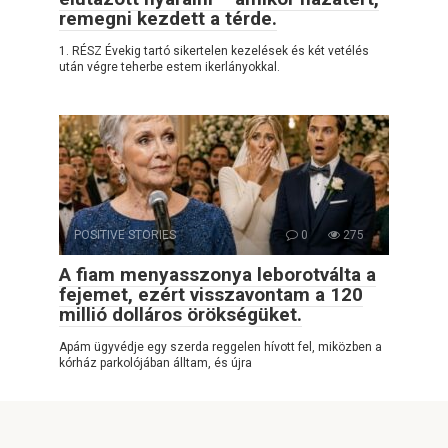
remegni kezdett a térde.
1. RÉSZ Évekig tartó sikertelen kezelések és két vetélés
után végre teherbe estem ikerlányokkal.
POSITIVE STORIES
0
275
A fiam menyasszonya leborotválta a
fejemet, ezért visszavontam a 120
millió dolláros örökségüket.
Apám ügyvédje egy szerda reggelen hívott fel, miközben a
kórház parkolójában álltam, és újra