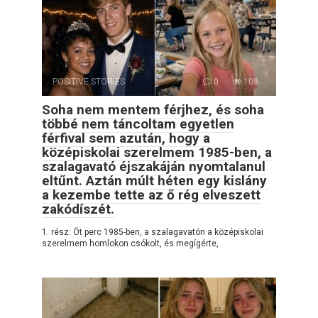
POSITIVE STORIES
0
108
Soha nem mentem férjhez, és soha
többé nem táncoltam egyetlen
férfival sem azután, hogy a
középiskolai szerelmem 1985-ben, a
szalagavató éjszakáján nyomtalanul
eltűnt. Aztán múlt héten egy kislány
a kezembe tette az ő rég elveszett
zakódíszét.
1. rész: Öt perc 1985-ben, a szalagavatón a középiskolai
szerelmem homlokon csókolt, és megígérte,