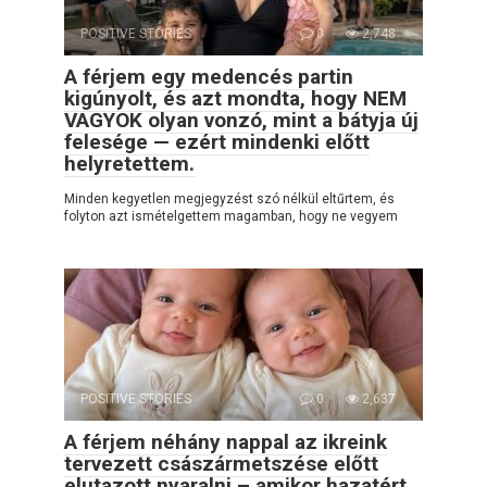
POSITIVE STORIES
0
2,748
A férjem egy medencés partin
kigúnyolt, és azt mondta, hogy NEM
VAGYOK olyan vonzó, mint a bátyja új
felesége — ezért mindenki előtt
helyretettem.
Minden kegyetlen megjegyzést szó nélkül eltűrtem, és
folyton azt ismételgettem magamban, hogy ne vegyem
POSITIVE STORIES
0
2,637
A férjem néhány nappal az ikreink
tervezett császármetszése előtt
elutazott nyaralni – amikor hazatért,